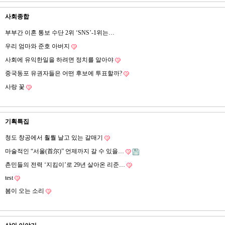
사회종합
부부간 이혼 통보 수단 2위 ‘SNS’-1위는…
우리 엄마와 준호 아버지
사회에 유익한일을 하려면 정치를 알아야
중국동포 유권자들은 어떤 후보에 투표할까?
사랑 꽃
기획특집
청도 창공에서 훨뤌 날고 있는 갈매기
마술적인 “서울(首尔)” 언제까지 갈 수 있을…
촌민들의 전력 ‘지킴이’로 29년 살아온 리준…
test
봄이 오는 소리