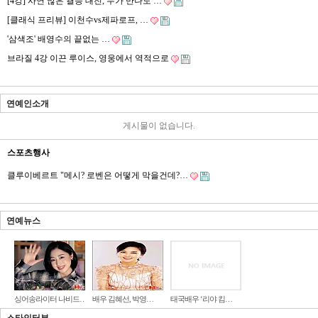
[4강] 사연 많은 결승 대진, 누가 만나도 …
[클래식 프리뷰] 이천수vs제파로프, …
'삼색조' 배영수의 끝없는 …
브라질 4강 이끈 루이스, 영웅에서 역적으로
연예인소개
게시물이 없습니다.
스포츠행사
클루이베르트 "메시? 로벤은 어떻게 막을건데?…
연예뉴스
싱어송라이터 나비드…
배우 김혜선, 박영…
태국배우 ‘리야 킴…