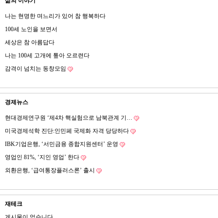
삶의 이야기
나는 현명한 며느리가 있어 참 행복하다
100세 노인을 보면서
세상은 참 아름답다
나는 100세 고개에 톺아 오르련다
감격이 넘치는 동창모임
경제뉴스
현대경제연구원 ‘제4차 핵실험으로 남북관계 기…
미국경제석학 진단:인민페 국제화 자격 당당하다
IBK기업은행, ‘서민금융 종합지원센터’ 운영
영업인 81%, ‘지인 영업’ 한다
외환은행, ‘급여통장플러스론’ 출시
재테크
게시물이 없습니다.