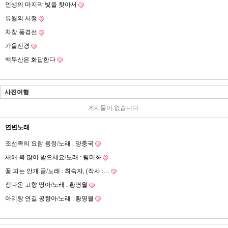
인생의 마지막 빛을 찾아서
류월의 서정
차창 풍경선
가을선경
백두산은 화답한다
사진여행
게시물이 없습니다.
연변노래
조선족의 요람 용정/노래 : 양충국
새해 복 많이 받으세요/노래 : 림미화
꽃 피는 안개 골/노래 : 최숙자, (작사 :…
정다운 고향 땅아/노래 : 황명월
아리랑 연길 공항아/노래 : 황명월