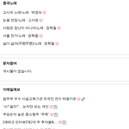
중국노래
교사의 노래/노래 : 박경숙
눈꽃 연정/노래 : 고사영
사랑은 장난이 아니야/노래 : 정학철
서울 찬가/노래 : 정학철
싫다 싫어(不想不想)/노래 : 정학철
문자참여
게시물이 없습니다.
이메일제보
법무부 우수 사설교육기관 외국인 연수 허용키로
‘사? 말아?’…눈치만 보는 개인
주당순익 높은 중소형주 ‘주목’
[재테크 인터뷰]'제2의 中 투자붐&…