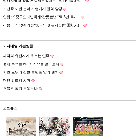
밀산지역서 활약한 항일무장대오 - 밀산민중항일…
조선족 제반 분야 사업에서 일익 담당
안향숙“중국인터넷화제•감동료녕”2015년10대…
리봉구 리옥녀 가정“중국의 좋은사람(中国好人)…
기사배열 기본방침
과적의 유전자가 흐르는 민족
현재 욕먹는 NC 차기작을 알아보자
케인 모우라 선발 흥민손 알리 벤치
태연 앞트임 치마
호불호 공원 운동누나
포토뉴스