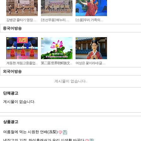
강병균 줄타기 명장…
[조선무용] 해누리…
[소품]우리 가족의…
중국어방송
계동현 계림고중졸업…
第二届 世界朝鲜族文…
여성은 꽃이라네/글…
외국어방송
게시물이 없습니다.
단체광고
게시물이 없습니다.
상품광고
여름철에 먹는 시원한 언배(冻梨)
냉장고의 기적_하이후레쉬가 우리 식생활 바꾼다