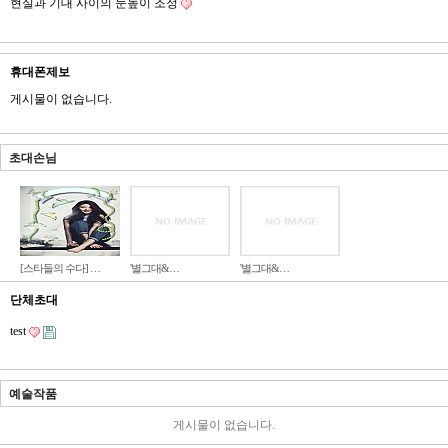
현실과 기대 사이의 눈높이 조정
휴대폰제보
게시물이 없습니다.
초대손님
[스타들의 수다] …
'별그대&…
'별그대&…
단체초대
test
예술작품
게시물이 없습니다.