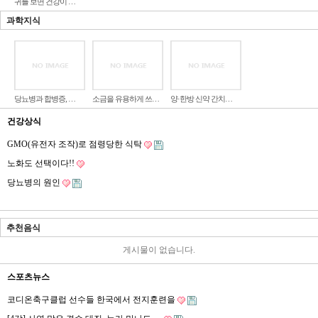
귀를 보면 건강이 …
과학지식
당뇨병과 합병증, …
소금을 유용하게 쓰…
양·한방 신약 간치…
건강상식
GMO(유전자 조작)로 점령당한 식탁
노화도 선택이다!!
당뇨병의 원인
추천음식
게시물이 없습니다.
스포츠뉴스
코디온축구클럽 선수들 한국에서 전지훈련을