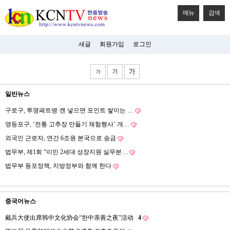
메뉴
검색
새글
회원가입
로그인
일반뉴스
구로구, 투명페트병·캔 넣으면 포인트 쌓이는 …
영등포구, ‘전통 고추장 만들기 체험행사’ 개…
외국인 근로자, 연간 6조원 본국으로 송금
법무부, 제1회 “이민 2세대 성장지원 실무분…
법무부 동포정책, 지방정부와 함께 한다
중국어뉴스
戴兵大使出席韩中文化协会“한中亲善之夜”活动
4