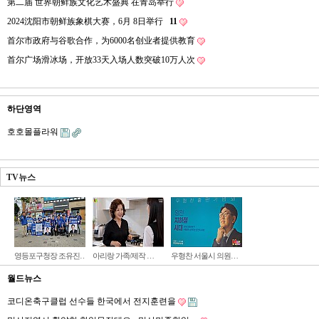
第二届 世界朝鲜族文化艺术盛典 在青岛举行
2024沈阳市朝鲜族象棋大赛，6月 8日举行
11
首尔市政府与谷歌合作，为6000名创业者提供教育
首尔广场滑冰场，开放33天入场人数突破10万人次
하단영역
호호몰플라워
TV뉴스
영등포구청장 조유진…
아리랑 가족/제작 …
우형찬 서울시 의원…
월드뉴스
코디온축구클럽 선수들 한국에서 전지훈련을