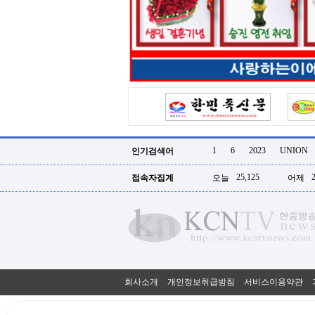
터
강
직
도
올
리
는
법
링
크
114
24
시
1
6
2023
UNION
인기검색어
간
대
25,125
접속자집계
오늘
어제
출
대
출
후
18
모
아
비
아
회사소개
개인정보취급방침
서비스이용약관
탑-
프
릴