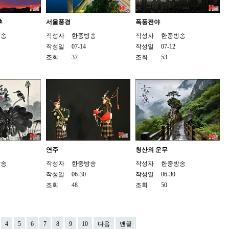
후
서울풍경
폭풍전야
방송
작성자
한중방송
작성자
한중방송
작성일
07-14
작성일
07-12
조회
37
조회
53
연주
청산의 운무
방송
작성자
한중방송
작성자
한중방송
작성일
06-30
작성일
06-30
조회
48
조회
50
4
5
6
7
8
9
10
다음
맨끝