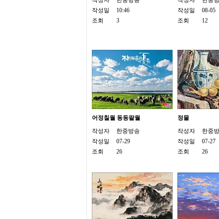
작성자
한중방송
작성자
한중
프
작성일
10:46
작성일
08-05
진
조회
3
조회
12
약
국
임
심
중
절
최
신
토
렌
트
사
어정칠월 동동팔월
정물
이
트
작성자
한중방송
작성자
한중
순
작성일
07-29
작성일
07-27
위
조회
26
조회
26
비
아
몰
웹
토
끼
실
시