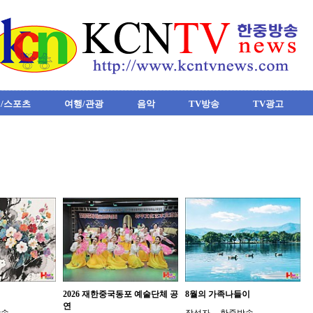
/스포츠
여행/관광
음악
TV방송
TV광고
2026 재한중국동포 예술단체 공
8월의 가족나들이
연