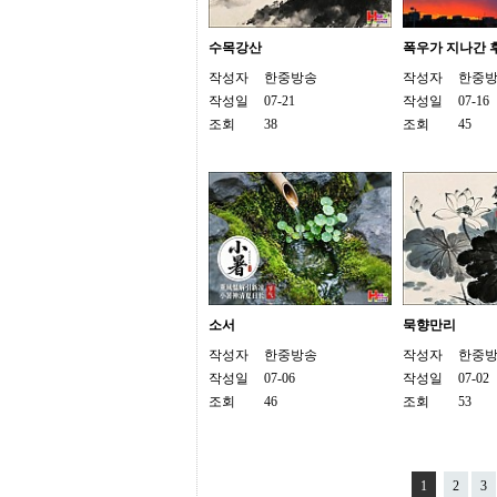
간
무
료
수목강산
폭우가 지나간 
채
작성자
한중방송
작성자
한중
팅
24
작성일
07-21
작성일
07-16
시
조회
38
조회
45
간
대
출
밍
키
넷
갱
신
통
영
만
소서
묵향만리
남
작성자
한중방송
작성자
한중
찾
작성일
07-06
작성일
07-02
기
출
조회
46
조회
53
장
안
마
비
1
2
3
아