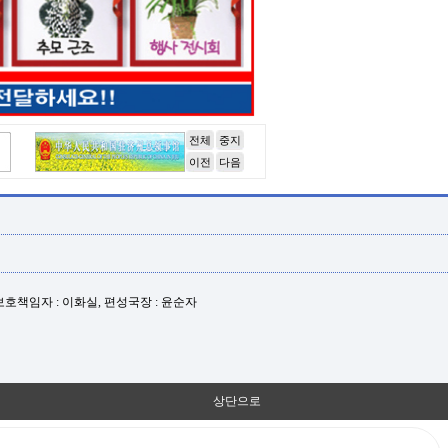
전체
중지
이전
다음
년보호책임자 : 이화실, 편성국장 : 윤순자
상단으로