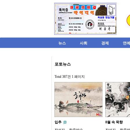
뉴스
사회
경제
연예
비
포토뉴스
아
탑-
시
Total 387건
1 페이지
알
리
스
구
입
미
프
진
후
입추
8월 속 묵향
기
미