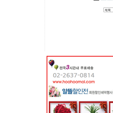
센
터
주
소
야
돔
클
럽
DOMCLUB
코
리
아
건
강
코
리
아
e
뉴
스
비
아
365
비
아
센