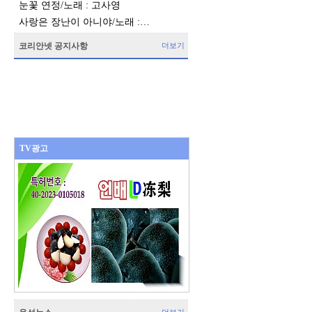
눈꽃 연정/노래 : 고사영
사랑은 장난이 아니야/노래 :…
코리안넷 공지사항
더보기
TV광고