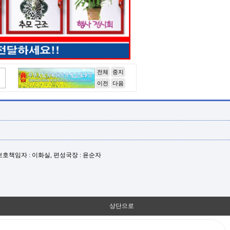
전체
중지
이전
다음
년보호책임자 : 이화실, 편성국장 : 윤순자
상단으로