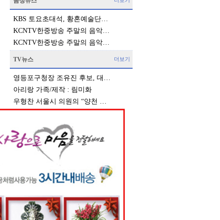
음성뉴스
더보기
KBS 토요초대석, 황혼예술단…
KCNTV한중방송 주말의 음악…
KCNTV한중방송 주말의 음악…
TV뉴스
더보기
영등포구청장 조유진 후보, 대…
아리랑 가족/제작 : 림미화
우형찬 서울시 의원의 “양천 …