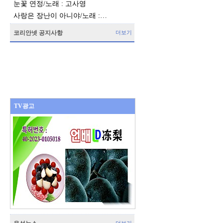
눈꽃 연정/노래 : 고사영
사랑은 장난이 아니야/노래 :…
코리안넷 공지사항
더보기
TV광고