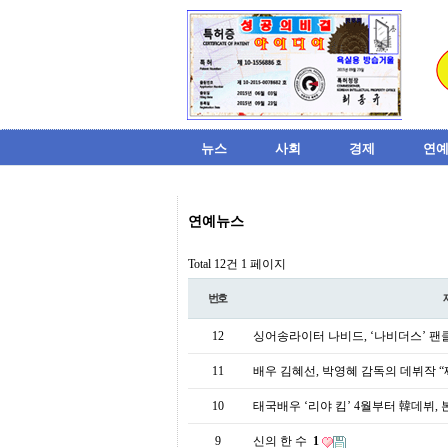
뉴스
사회
경제
연예
비
연예뉴스
아
탑-
시
Total 12건
1 페이지
알
리
번호
스
구
12
싱어송라이터 나비드, ‘나비더스’ 팬
입
미
11
배우 김혜선, 박영혜 감독의 데뷔작 “짜
프
진
10
태국배우 ‘리야 킴’ 4월부터 韓데뷔,
후
기
9
신의 한 수
1
미