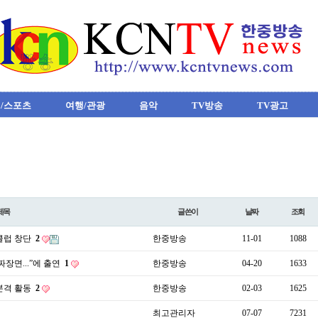
/스포츠
여행/관광
음악
TV방송
TV광고
제목
글쓴이
날짜
조회
클럽 창단
2
한중방송
11-01
1088
장면...”에 출연
1
한중방송
04-20
1633
 본격 활동
2
한중방송
02-03
1625
최고관리자
07-07
7231