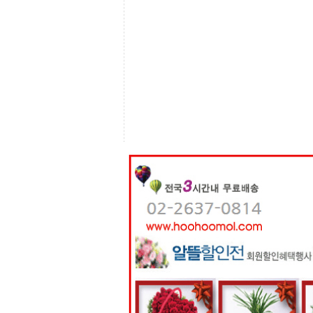
센
터
주
소
야
돔
클
럽
DOMCLUB
코
리
아
건
강
코
리
아
e
뉴
스
비
아
365
비
아
센