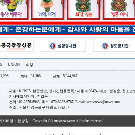
5
UNION
여행
23,296
31,388
5,344,967
최대
전체
제호 : KCNTV 한중방송, 정기간행물등록 : 서울 자00474, 대표 : 전길운, 청소
기사배열책임자 : 전길운
전화 : 02-2676-6966, 팩스 : 070-8282-6767, E-mail: kcntvnews@naver.com
주소 : 서울시 영등포구 대림로 19길 14
기사배열 기본방침
Copyright ©
kcntvnews.com
All rights reserved.