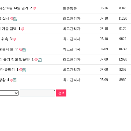
' 6월 14일 열려
2
한중방송
05-26
8346
트 실시
최고관리자
07-10
11220
서 가을 컴백
1
최고관리자
07-10
9170
사 위촉
3
최고관리자
07-10
9822
 좋을지 몰라"
최고관리자
07-09
10743
 '졸리 전철 밟을까'
1
최고관리자
07-09
12028
똑한 줄타기
1
최고관리자
07-09
8292
 당황
4
최고관리자
07-09
8960