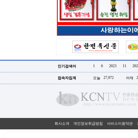
터
강
직
도
올
리
는
법
링
크
114
24
시
1
6
2023
11
202
인기검색어
간
대
27,972
접속자집계
오늘
어제
출
대
출
후
18
모
아
비
아
회사소개
개인정보취급방침
서비스이용약관
탑-
프
릴