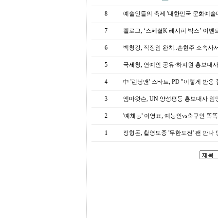
프
진
8
예술인들의 축제 '대한민국 문화예술대상
약
국
7
켈로그, ‘스페셜K 레시피 박스’ 이벤
임
심
6
백청강, 직장암 완치..손현주 소속사
중
절
5
국세청, 연예인 공유·하지원 홍보대
최
신
4
中 '런닝맨' 스타트, PD "이렇게 반응
토
렌
3
엠마왓슨, UN 양성평등 홍보대사 임명
트
사
2
'예체능' 이영표, 예능인vs축구인 똑
이
트
1
정형돈, 촬영도중 '무한도전' 팬 만나
순
위
비
아
몰
웹
토
끼
실
시