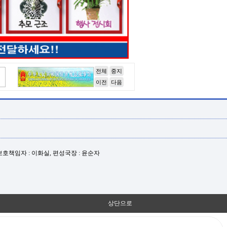
전체
중지
이전
다음
년보호책임자 : 이화실, 편성국장 : 윤순자
상단으로