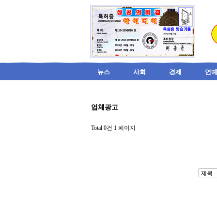
뉴스
사회
경제
연예
비
업체광고
아
탑-
시
Total 0건
1 페이지
알
리
스
구
입
미
프
진
후
기
미