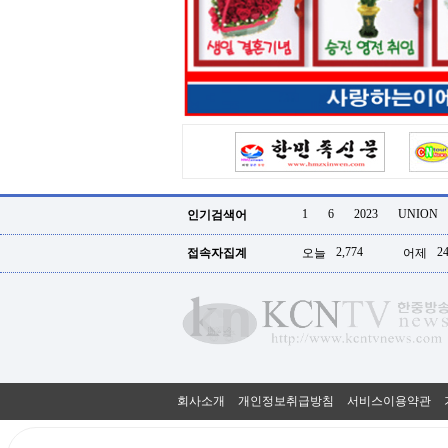
터
강
직
도
올
리
는
법
링
크
114
24
시
1
6
2023
UNION
인기검색어
간
대
2,774
24
접속자집계
오늘
어제
출
대
출
후
18
모
아
비
아
회사소개
개인정보취급방침
서비스이용약관
탑-
프
릴