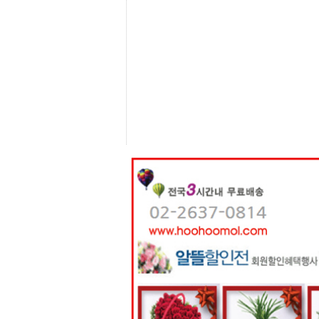
센
터
주
소
야
돔
클
럽
DOMCLUB
코
리
아
건
강
코
리
아
e
뉴
스
비
아
365
비
아
센