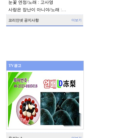
눈꽃 연정/노래 : 고사영
사랑은 장난이 아니야/노래 :…
코리안넷 공지사항
더보기
TV광고