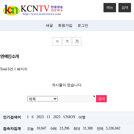
메뉴
검색
새글
회원가입
로그인
비
연예인소개
아
탑-
시
Total 0건
1 페이지
알
리
스
게시물이 없습니다.
구
입
미
프
진
후
1
6
2023
11
2025
UNION
기
인기검색어
여행
미
프
19,947
23,296
31,388
5,336,942
접속자집계
오늘
어제
최대
전체
진