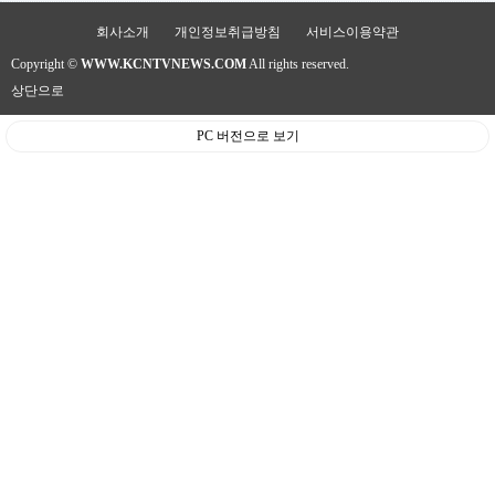
약
국
회사소개
개인정보취급방침
서비스이용약관
임
Copyright ©
WWW.KCNTVNEWS.COM
All rights reserved.
심
중
상단으로
절
최
PC 버전으로 보기
신
토
렌
트
사
이
트
순
위
비
아
몰
웹
토
끼
실
시
간
무