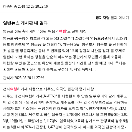
한중방송
2018-12-23 20:22:10
장끼자랑
결과 더보기
일반뉴스 게시판 내 결과
영등포 정원축제 개막, ‘정원 속 음악
여행
’도 진행
새창
영등포구(구청장 최호권)가 오는 5월 23일부터 25일까지 영등포공원에서 2025 영
등포 정원축제 ‘정원소풍’을 개최한다. 지난해 5월 ‘정원도시 영등포’를 선언하며
첫 발을 뗀 정원축제는 올해 두 번째를 맞아 ‘초록 정원의 시간을 걷다’를 주제로
열린다. 이번 축제는 정원을 단순히 바라보는 공간에서 주민들이 함께 소통하고
체험할 수 있는 공간으로 확장해 새로운 힐링의 시간을 선사할 예정이다. 축제는
▲참여 ▲문화 ▲전시 세 개 분야로 구성되며, 자연 속에서…
관리자
2025-05-20 14:27:36
전자
여행
허가제 시행으로 제주도, 외국인 관광객 증가
새창
제주도에 전자여행허가제(K-ETA)*를 시행한 이후 당초 일부 우려와 달리 제주도
에 입국한 외국인 관광객이 증가하고 제주도를 국내 입국의 우회경로로 악용하는
사례가 크게 감소하는 등 긍정적인 효과를 보이고 있다. 전자여행허가제(K-ETA)
시행 전인 8월의 제주도 외국인 입국자는 2,709명이었으나시행 후인 9월에는 2,92
3명, 10월(1일 ~ 18일)에는 2,117명이 입국하였고특히 싱가포르 관광객의 경우 9월
에는 8월 대비 97%가 급증한 1,475명이 입국하였다. 이러한 외국인 관광객의 증가