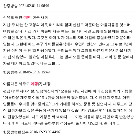
한중방송
2021-02-01 14:06:01
선유도 해안
여행
_현순
새창
지난 주 나는 한 고향의 이웃 며느리와 함께 신선도 머문다는 아름다움을 엿보러
여행을 갔다. 시집 와서 이웃에 사는 며느리들 사이지만 고향에 있을 때는 별로 자
주 엮인 적은 없었다. 그것은 아마 각자 며느리 자리매김에 충실하였기 때문이라
믿는다. 그런데 어느 누구의 아들결혼식에서 우연히 반갑게 만나고 그 뒤로 1년이
지난 이번이 두 번 째 만남이였다. 우리들은 뭐가 그리도 바쁜지 여유시간을 내기
가 쉽지 않았다. 일요일 아침 6시, 그는 벌써 모든 준비를 마치고 저의 집 문 앞에서
차로 대기하고 있었다. 나는 그를 …
한중방송
2018-05-17 09:15:49
아름다운 제주도
여행
(2)
새창
편집자: 독자여러분, 안녕하십니까? 오늘은 지난 시간에 이어 신송월 씨의 기행문
"아름다운 제주도 여행" 제2편을 여러분께 펼쳐드립니다. 이번엔 제주도의 어떤
명물들이 우리를 맞아줄까요? 크게 기대를 하셔도 좋을 듯 싶습니다. 제주도에 당
장 달려가보고 싶은 충동이 생기지 않을가 싶습니다. 읽으신후 "나도 얼마전에 어
디 관광갔었는데, 나도 기행문 써 봐야지... ..."이런 마음이 생긴다면 더욱 반갑겠습
니다. 밖에 나오니 커다란 돌하루방 석상들이 줄지어 서있었다. 좀 더 밖…
한중방송편집부
2016-12-23 09:44:07