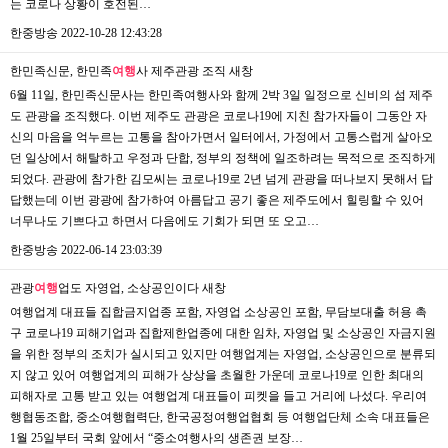
는 코로나 상황이 호전된…
한중방송
2022-10-28 12:43:28
한민족신문, 한민족
여행
사 제주관광 조직
새창
6월 11일, 한민족신문사는 한민족여행사와 함께 2박 3일 일정으로 신비의 섬 제주
도 관광을 조직했다. 이번 제주도 관광은 코로나19에 지친 참가자들이 그동안 자
신의 마음을 억누르는 고통을 참아가면서 일터에서, 가정에서 고통스럽게 살아오
던 일상에서 해탈하고 우정과 단합, 정부의 정책에 일조하려는 목적으로 조직하게
되었다. 관광에 참가한 김모씨는 코로나19로 2년 넘게 관광을 떠나보지 못해서 답
답했는데 이번 광광에 참가하여 아름답고 공기 좋은 제주도에서 힐링할 수 있어
너무나도 기쁘다고 하면서 다음에도 기회가 되면 또 오고…
한중방송
2022-06-14 23:03:39
관광
여행
업도 자영업, 소상공인이다
새창
여행업계 대표들 집합금지업종 포함, 자영업 소상공인 포함, 무담보대출 허용 촉
구 코로나19 피해기업과 집합제한업종에 대한 임차, 자영업 및 소상공인 자금지원
을 위한 정부의 조치가 실시되고 있지만 여행업계는 자영업, 소상공인으로 분류되
지 않고 있어 여행업계의 피해가 상상을 초월한 가운데 코로나19로 인한 최대의
피해자로 고통 받고 있는 여행업계 대표들이 피켓을 들고 거리에 나섰다. 우리여
행협동조합, 중소여행협력단, 한국공정여행업협회 등 여행업단체 소속 대표들은
1월 25일부터 국회 앞에서 “중소여행사의 생존권 보장…