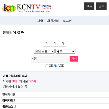
메뉴
검색
새글
회원가입
로그인
전체검색 결과
OR
AND
여행 전체검색 결과
게시판
9개
게시물
355개
1/36 페이지 열람 중
전체게시판
장끼자랑
3
일반뉴스
14