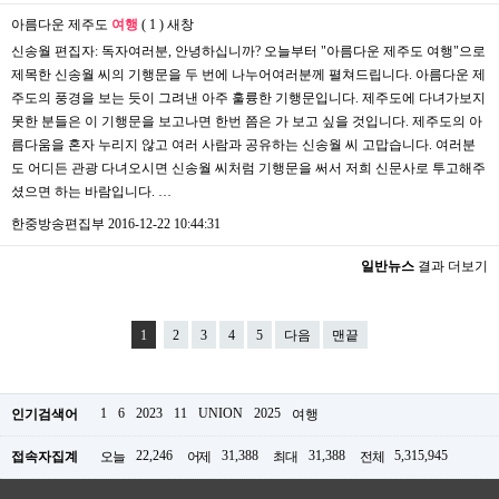
아름다운 제주도
여행
( 1 )
새창
신송월 편집자: 독자여러분, 안녕하십니까? 오늘부터 "아름다운 제주도 여행"으로
제목한 신송월 씨의 기행문을 두 번에 나누어여러분께 펼쳐드립니다. 아름다운 제
주도의 풍경을 보는 듯이 그려낸 아주 훌륭한 기행문입니다. 제주도에 다녀가보지
못한 분들은 이 기행문을 보고나면 한번 쯤은 가 보고 싶을 것입니다. 제주도의 아
름다움을 혼자 누리지 않고 여러 사람과 공유하는 신송월 씨 고맙습니다. 여러분
도 어디든 관광 다녀오시면 신송월 씨처럼 기행문을 써서 저희 신문사로 투고해주
셨으면 하는 바람입니다. …
한중방송편집부
2016-12-22 10:44:31
일반뉴스
결과 더보기
1
2
3
4
5
다음
맨끝
1
6
2023
11
UNION
2025
인기검색어
여행
22,246
31,388
31,388
5,315,945
접속자집계
오늘
어제
최대
전체