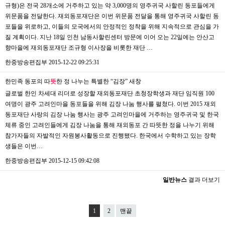
규형)은 전국 28개소에 거주하고 있는 약 3,000명의 영주귀국 사할린 동포들에게
위문품을 전달한다. 재외동포재단은 이번 위문품 전달을 통해 영주귀국 사할린 동
포들을 위로하고, 이들의 모국에서의 안정적인 정착을 위해 지속적으로 관심을 가
질 계획이다. 지난 18일 인천 남동사할린센터 방문에 이어 오는 22일에는 안산고
향마을에 재외동포재단 조규형 이사장을 비롯한 재단 …
한중방송편집부
2015-12-22 09:25:31
한민족 동포의 따
뜻
한 정 나누는 특별한 “김장”
새창
글로벌 한인 차세대 리더로 성장할 재외동포재단 초청장학생과 재단 임직원 100
여명이 광주 고려인마을 동포들을 위해 김장 나눔 행사를 펼쳤다. 이번 2015 재외
동포재단 사랑의 김장 나눔 행사는 광주 고려인마을에 거주하는 영주귀국 및 한국
체류 중인 고려인들에게 김장 나눔을 통해 재외동포 간 따뜻한 정을 나누기 위해
참가자들의 자발적인 자원봉사활동으로 진행됐다. 한국에서 수학하고 있는 장학
생들은 이번…
한중방송편집부
2015-12-15 09:42:08
일반뉴스
결과 더보기
1
2
맨끝