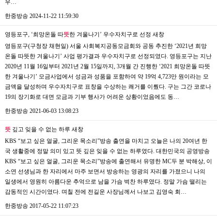
우…
한중방송
2024-11-22 11:59:30
영등포구, ‘희망온돌 따
뜻
한 겨울나기’ 우수자치구로 선정
새창
영등포구(구청장 채현일) 서울 사회복지공동모금회와 공동 추진한 ‘2021년 희망
온돌 따뜻한 겨울나기’ 사업 평가결과 우수자치구로 선정되였다. 영등포구는 지난
2020년 11월 16일부터 2021년 2월 15일까지, 3개월 간 진행한 ‘2021 희망온돌 따뜻
한 겨울나기’ 모금사업에서 성금과 성품을 포함하여 약 19억 4,723만 원이라는 모
금액을 달성하며 우수자치구로 표창을 수상하는 쾌거를 이뤘다. 구는 그간 코로나
19의 장기화로 대면 모금과 기부 행사가 어려운 상황이었음에도 동…
한중방송
2021-06-03 13:08:23
뜻
깊고 잊을 수 없는 하루
새창
KBS “보고 싶은 얼굴, 그리운 목소리”방송 출연을 마치고 오늘은 나의 20여년 한
국 생활중에 정말 의미 있고 뜻 깊은 잊을 수 없는 하루였다. 대한민국의 공영방송
KBS “보고 싶은 얼굴, 그리운 목소리”방송에 출연해서 유명한 MC두 분 박해상, 이
소연 선생님과 한 자리에서 마주 보면서 방송하는 영광의 자리를 가졌으니 나의
일생에서 영원히 아름다운 추억으로 남을 가슴 벅찬 하루였다. 정말 가슴 떨리는
감동적인 시간이였다. 며칠 전에 전길운 사장님께서 나보고 김영숙 회…
한중방송
2017-05-22 11:07:23