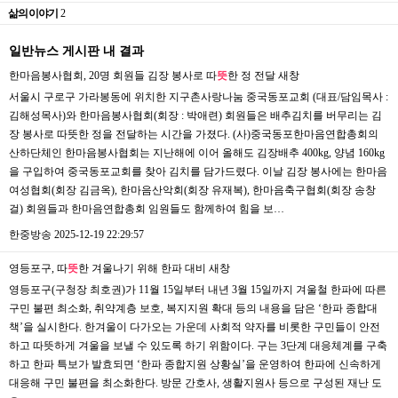
삶의 이야기
2
일반뉴스 게시판 내 결과
한마음봉사협회, 20명 회원들 김장 봉사로 따
뜻
한 정 전달
새창
서울시 구로구 가라봉동에 위치한 지구촌사랑나눔 중국동포교회 (대표/담임목사 :
김해성목사)와 한마음봉사협회(회장 : 박애련) 회원들은 배추김치를 버무리는 김
장 봉사로 따뜻한 정을 전달하는 시간을 가졌다. (사)중국동포한마음연합총회의
산하단체인 한마음봉사협회는 지난해에 이어 올해도 김장배추 400kg, 양념 160kg
을 구입하여 중국동포교회를 찾아 김치를 담가드렸다. 이날 김장 봉사에는 한마음
여성협회(회장 김금옥), 한마음산악회(회장 유재복), 한마음축구협회(회장 송창
걸) 회원들과 한마음연합총회 임원들도 함께하여 힘을 보…
한중방송
2025-12-19 22:29:57
영등포구, 따
뜻
한 겨울나기 위해 한파 대비
새창
영등포구(구청장 최호권)가 11월 15일부터 내년 3월 15일까지 겨울철 한파에 따른
구민 불편 최소화, 취약계층 보호, 복지지원 확대 등의 내용을 담은 ‘한파 종합대
책’을 실시한다. 한겨울이 다가오는 가운데 사회적 약자를 비롯한 구민들이 안전
하고 따뜻하게 겨울을 보낼 수 있도록 하기 위함이다. 구는 3단계 대응체계를 구축
하고 한파 특보가 발효되면 ‘한파 종합지원 상황실’을 운영하여 한파에 신속하게
대응해 구민 불편을 최소화한다. 방문 간호사, 생활지원사 등으로 구성된 재난 도