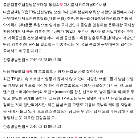
춤꾼김홍주삼짇날문무대왕‘통일의
뜻
다시춤사위로거닐다’
새창
다음달 4월 9(음3.3일삼짇날)일 오전10시 경주 봉길해수욕장 대왕암 일원에서 (사)
문무대왕대제보존진흥협회(대표 운담) 주관, 전통문화예술양성위원회와 전통국
악기획사 (주)용문 후원으로 열리는 국태민안과 통일을 염원하는 문무대왕 국사성
황당산제에서 춤꾼 김홍주(여·45)씨가 '통일의 뜻 다시 춤사위로 거닐다'라는 주제
로 기획공연을 선보일 예정이다. 이번 공연을 기획한 김홍주무용단(하남시예술단/
단장 김홍주)의 단장을 맡고있는 김홍주씨는 "삼국을 통일한 문무대왕의 업적과
죽어서도 왜구를 지키고…
한중방송편집부
2016-03-28 09:47:50
남남커플모델
뜻
밖의 호흡으로 시청자 눈길을 사로 잡아!
새창
최근 TV광고 속 브로맨스 열풍이 끊이지 않고 있다. 다양한 브랜드들이 남남 모델
을 앞세워 남녀 모델 이상의 환상적인 호흡으로 시청자 사로잡기에 나선 것. 브로
맨스란 브러더(brother)와 로맨스(romance)를 합친 신조어로, 남자들끼리의 매우 두
텁고 친밀한 관계를 뜻한다. 그 동안 TV광고는 단독 모델이나 남녀 듀얼 모델을 선
정하는 것이 일반적이지만, 최근 남남 커플 모델로 기용해 뜻밖의 케미를 자랑하
는 사례가 늘고 있다. 브로맨스 콘셉트의 광고는 두 명의 남자 모델이 등장해 서로
경쟁하는 듯 미묘한 긴장감을 드…
한중방송편집부
2016-03-18 09:54:53