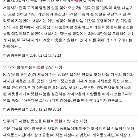
서울시, 5일까지‘특별 나눔 기간’운영하여 따
뜻
한 설 마중
새창
서울시가 민족 고유의 명절인 설을 맞아 오는 2월 5일까지를 ‘설맞이 특별 나눔 기
간’으로 정하고 시민, 기업 등과 손잡고 어려운 이웃이 설 명절을 푸근히 지낼 수
있도록 지원한다. 서울시는 이번 설맞이 특별 나눔 기간을 운영하여 기존 기업중
심의 나눔 문화에서 개인중심의 나눔문화로 전환하고 어려운 이웃에 대한 관심을
높일 예정이라고 밝혔다. 서울시는 지난 설 명절에는 2,639백만원을 모금하여 541
개 시설, 61,243세대의 어려운 이웃을 지원한 바 있다. 이를 위해 각 자치구에서는
가정에서 …
한중방송편집부
2016-02-02 11:42:23
‘KTV와 함께 하는 따
뜻
한 연말’
새창
KTV(원장 류현순)가 저물어 가는 2015년 을미년 연말을 맞아 나눔·기부의 의미와
세대간·계층간 소통, 긍정과 신뢰의 중요성을 되새겨 보는 다채로운 특집 프로그
램을 편성한다. 먼저 성탄절인 오는 25일 낮 3시 20분부터, 연말연시를 맞아 소외
된 이웃들에게 따뜻한 나눔을 실천하는 각계각층의 사람들을 따라가 보는 2부작
연말 특집 『아름다운 그대』(기획 김상술, 연출 백수완) 1·2부가 연속으…
한중방송편집부
2015-12-23 09:20:24
영주귀국 사할린 동포를 위한 따
뜻
한 사랑 나눔
새창
추운 겨울을 맞아 영구귀국 사할린 동포들에게 따뜻한 모국의 정을 선물하기 위해
재외동포재단(이사장 조규형)이 직접 나선다고 밝혔다. 재외동포재단(이사장 조