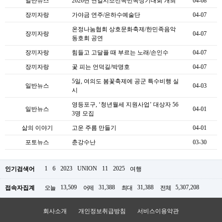
일반뉴스
2026년 연길시조선족민속장기대회 개최
04-08
장끼자랑
가야금 연주/은하수예술단
04-07
온정나눔협회 상호문화축제/한민족음악
장끼자랑
04-07
동호회 공연
장끼자랑
힘들고 고달플 때 부르는 노래/손인수
04-07
장끼자랑
곷 피는 언덕길/박명호
04-07
5일, 여의도 봄꽃축제에 공군 특수비행 실
일반뉴스
04-03
시
영등포구, ‘청년월세 지원사업’ 대상자 56
일반뉴스
04-01
3명 모집
삶의 이야기
고운 주름 만들기
04-01
포토뉴스
춘강수난
03-30
1
6
2023
UNION
11
2025
인기검색어
여행
13,509
31,388
31,388
5,307,208
접속자집계
오늘
어제
최대
전체
회사소개
개인정보취급방침
서비스이용약관