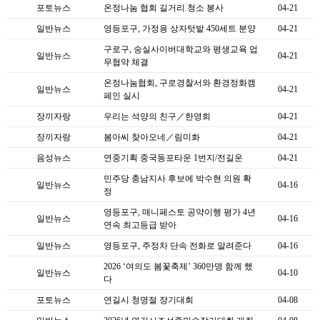
포토뉴스
온정나눔 협회 길거리 청소 봉사
04-21
일반뉴스
영등포구, 가정용 상자텃밭 450세트 분양
04-21
구로구, 숭실사이버대학교와 평생교육 업
일반뉴스
04-21
무협약 체결
온정나눔협회, 구로경찰서와 환경정화캠
일반뉴스
04-21
페인 실시
장끼자랑
우리는 석양의 친구／한영희
04-21
장끼자랑
봄아씨 찾아오네／림미화
04-21
음성뉴스
연중기획 중국동포타운 1번지/전길운
04-21
민주당 충남지사 후보에 박수현 의원 확
일반뉴스
04-16
정
영등포구, 매니페스토 공약이행 평가 4년
일반뉴스
04-16
연속 최고등급 받아
일반뉴스
영등포구, 주정차 단속 전화로 알려준다
04-16
2026 ‘여의도 봄꽃축제’ 360만명 함께 했
일반뉴스
04-10
다
포토뉴스
연길시 청명절 장기대회
04-08