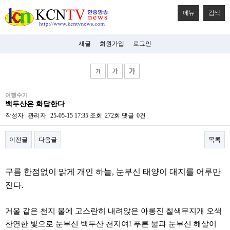
메뉴
검색
새글
회원가입
로그인
비
여행수기
아
백두산은 화답한다
탑-
시
작성자
관리자
25-05-15 17:35
조회
272회
댓글
0건
알
리
이전글
다음글
목록
스
구
입
본문
미
구름 한점없이 맑게 개인 하늘, 눈부신 태양이 대지를 어루만
프
진
진다.
후
기
미
거울 같은 천지 물에 고스란히 내려앉은 아롱진 칠색무지개 오색
프
찬연한 빛으로 눈부신 백두산 천지여! 푸른 물과 눈부신 해살이
진