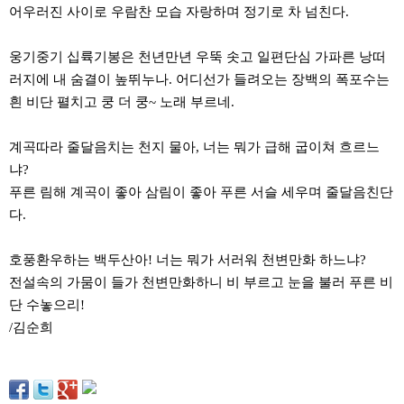
약
어우러진 사이로 우람찬 모습 자랑하며 정기로 차 넘친다.
국
임
웅기중기 십륙기봉은 천년만년 우뚝 솟고 일편단심 가파른 낭떠
심
중
러지에 내 숨결이 높뛰누나. 어디선가 들려오는 장백의 폭포수는
절
흰 비단 펼치고 쿵 더 쿵~ 노래 부르네.
최
신
토
계곡따라 줄달음치는 천지 물아, 너는 뭐가 급해 굽이쳐 흐르느
렌
트
냐?
사
푸른 림해 계곡이 좋아 삼림이 좋아 푸른 서슬 세우며 줄달음친단
이
트
다.
순
위
비
호풍환우하는 백두산아! 너는 뭐가 서러워 천변만화 하느냐?
아
전설속의 가뭄이 들가 천변만화하니 비 부르고 눈을 불러 푸른 비
몰
웹
단 수놓으리!
토
/김순희
끼
실
시
간
무