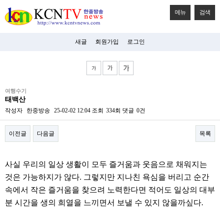
메뉴
검색
새글
회원가입
로그인
비
여행수기
아
태백산
탑-
시
작성자
한중방송
25-02-02 12:04
조회
334회
댓글
0건
알
리
이전글
다음글
목록
스
구
입
본문
미
사실 우리의 일상 생활이 모두 즐거움과 웃음으로 채워지는
프
진
것은 가능하지가 않다. 그렇지만 지나친 욕심을 버리고 순간
후
속에서 작은 즐거움을 찾으려 노력한다면 적어도 일상의 대부
기
미
분 시간을 생의 희열을 느끼면서 보낼 수 있지 않을까싶다.
프
진