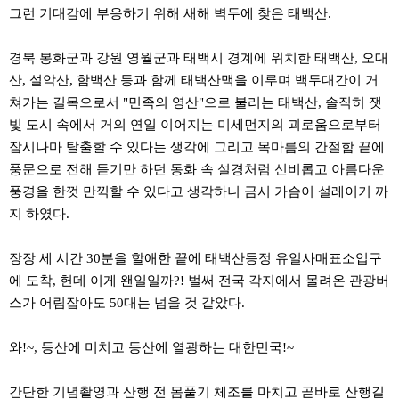
약
그런 기대감에 부응하기 위해 새해 벽두에 찾은 태백산.
국
임
심
경북 봉화군과 강원 영월군과 태백시 경계에 위치한 태백산, 오대
중
산, 설악산, 함백산 등과 함께 태백산맥을 이루며 백두대간이 거
절
최
쳐가는 길목으로서 "민족의 영산"으로 불리는 태백산, 솔직히 잿
신
빛 도시 속에서 거의 연일 이어지는 미세먼지의 괴로움으로부터
토
잠시나마 탈출할 수 있다는 생각에 그리고 목마름의 간절함 끝에
렌
트
풍문으로 전해 듣기만 하던 동화 속 설경처럼 신비롭고 아름다운
사
풍경을 한껏 만끽할 수 있다고 생각하니 금시 가슴이 설레이기 까
이
트
지 하였다.
순
위
비
장장 세 시간 30분을 할애한 끝에 태백산등정 유일사매표소입구
아
에 도착, 헌데 이게 왠일일까?! 벌써 전국 각지에서 몰려온 관광버
몰
웹
스가 어림잡아도 50대는 넘을 것 같았다.
토
끼
실
와!~, 등산에 미치고 등산에 열광하는 대한민국!~
시
간
무
간단한 기념촬영과 산행 전 몸풀기 체조를 마치고 곧바로 산행길