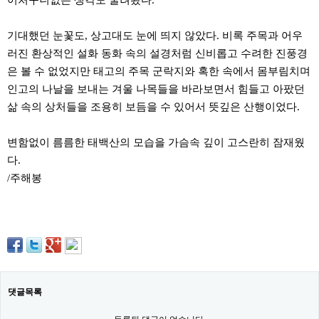
어처구니없는 생각도 굴려봤다.
파
란
출
기대했던 눈꽃도, 상고대도 눈에 띄지 않았다. 비록 주목과 어우
장
러진 환상적인 설화 동화 속의 설경처럼 신비롭고 수려한 진풍경
마
사
은 볼 수 없었지만 태고의 주목 군락지와 혹한 속에서 몸부림치며
지
인고의 나날을 보내는 겨울 나목들을 바라보면서 힘들고 아팠던
우
즐
삶 속의 상처들을 조용히 보듬을 수 있어서 뜻깊은 산행이었다.
성
무
변함없이 름름한 태백산의 모습을 가슴속 깊이 고스란히 잠재웠
료
만
다.
남
/주해봉
어
플
미
프
진
약
국
하
혈
댓글목록
유
머