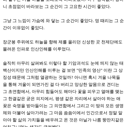
구
니 초점없이 바라보는 그 순간이 그 고요한 시간이 좋았다.
입
통
영
그냥 그 느낌이 가슴에 와 닿는 그 순간이 좋았다. 멍 때리는 그 순
비
아
간이 이유없이 좋았다.
돔
클
장군봉 주위에도 하늘을 향해 제를 올리던 신성한 곳 천제단에도
럽
몰려온 인파로 인산인해를 이루었다.
DOMCLUB.top
신
규
솔직히 아무리 살펴봐도 이렇다 할 기암괴석도 눈에 띄지 않는 태
노
제
백산이지만 인산인해를 이루는 걸 보면 "민족의 영산" 이란 그 상
휴
징성 때문에 그처럼 열광하는 것일까? 아니면 혹시 겨울 나목들
사
이
을 통해 겨울이 되면가진 걸 다 버리고 앙상한 알몸으로 견디는
트
그 초연함에서, 아무리 힘들어도 해마다 꽃을 피우고 열매를 맺는
북
토
그 한결같은 굳은 의지에서, 평생 같은 자리에서 살아야 하는 애
끼
꿎은 숙명을 받아들이는 그 의연함에서 그리고 이 땅의 모든 생명
대
출
체와 더불어 살아가려는 그 마음 씀씀이에서 인간으로서 정말 알
DB
아야 할 삶의 가치들을 배우려고 온 것은 아닐가 나름 뚱딴지같은
출
장