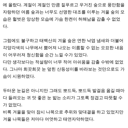
료
에 올랐다. 계절이 계절인 만큼 짙푸르고 우거진 숲으로 풍만함을
채
팅
자랑하던 여름 숲과는 너무도 선명한 대조를 이루는 겨울 숲의 모
24
습은 헐벗은 앙상한 모습에 가슴 한켠이 허해남을 감출 수 없었
시
간
다.
대
출
밍
그럼에도 불구하고 태백산의 겨울 숲은 연한 낙엽 냄새와 더불어
키
각양각색의 나무에서 뿜어져 나오는 이름할 수 없는 오묘한 내음
넷
갱
이 어우러져 청신함을 순간 느낄 수가 있었다.
신
다만 생각보다는 적설량이 너무 적어 아쉬움을 감출 수밖에 없었
통
다. 그나마 희끗희끗 눈 덮힌 산등성이를 바라보는 것만으로도 가
영
만
슴이 시원하였다.
남
찾
기
두터운 눈길은 아니지만 그래도 뽀드득, 뽀드득 발걸음 옮길 때마
출
다 들려오는 귀 맛 좋은 눈 밟는 소리가 그토록 정겹고 따뜻할 수
장
안
가 없었다.
마
비록 겨울을 맞아 잠시 나목으로 추위와 맞대결을 하고 있었지만
비
아
겨울 나목들은 저마다 어엿하고 태연자약하였다.
센
터