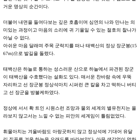
직
도
거운 명상의 순간이다.
올
리
더불어 내면을 들여다보는 깊은 호흡이며 심연의 나와 만나는 의
는
법
미있는 과정이고 마음의 소리에 귀 기울일 수 있는 절호의 찰나가
링
아닐 수 없다.
크
114
아쉬운 마음 달래며 주목 군락지를 떠나 태백산의 정상 장군봉(15
24
시
67m)으로 발길을 돌렸다.
간
대
출
태백산은 하늘로 통하는 성스러운 산으로 하늘에서 파견된 장군
대
이 태백산을 수호했다는 설화도 있다. 매서운 찬바람 속에 우뚝
출
자리하고 선 장군봉 정상석마치 시퍼런 큰 칼을 차고 떡하니 버티
후
18
고 선 장군을 방불케하였다.
모
아
비
정상에 서서 확 트인 시원스런 조망과 물외 세계의 별유천지는 올
아
라보지 않고서는 느낄 수 없는 피안의 세계임이 틀림없었다.
탑-
프
릴
휘몰아치는 겨울바람도 아랑곳하지 않고 정상석에 기대어 유달
리
지
리 짙푸른 겨울 하늘을 오래도록 바라보았다. 아무 생각없이 멍하