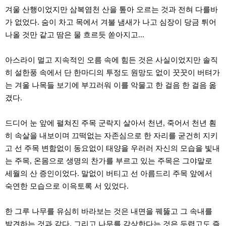
주
겨울 산행이었지만 삼복염천 산을 톺아 오르는 것과 전혀 다를바
소
가 없었다. 숨이 차고 목에서 겨불 냄새가 나고 심장이 당금 튀어
야
돔
나올 것만 같고 땀은 물 흐르듯 쏟아지고...
클
럽
DOMCLUB
아스라이 멀고 지속적인 오름 속에 힘든 것은 사실이었지만 솔직
코
히 설한풍 속에서 단 한마디의 투정도 원망도 없이 꿋꿋이 버텨가
리
아
는 겨울 나목들 보기에 부끄러워 이를 악물고 한 걸음 한 걸음 옮
건
겼다.
강
코
리
드디어 눈 앞에 펼쳐진 주목 군락지 살아서 천년, 죽어서 천년 훤
아
e
히 속살을 내보이며 끄떡없는 자존심으로 한 자리를 굳건히 지키
뉴
고 선 주목 변함없이 동요없이 태양을 우러러 자신의 모습을 빛내
스
비
는 주목, 온몸으로 생명의 찬가를 부르고 있는 주목은 그야말로
아
세월의 산 증인이었다. 말없이 버티고 선 아름드리 주목 앞에서
365
비
숙연한 모습으로 이윽토록 서 있었다.
아
센
터
한 그루 나무를 유심히 바라보는 것은 내면을 꿰뚫고 그 속내를
강
발견하는 것과 같다. 그리고 나무를 감상한다는 것은 두렵고도 즐