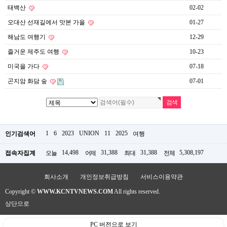
약
태백산
02-02
국
오대산 선재길에서 맛본 가을
01-27
임
심
해남도 여행기
12-29
중
절
즐거운 제주도 여행
10-23
최
신
미국을 가다
07-18
토
곤지암 화담 숲
07-01
렌
트
사
이
트
순
1
6
2023
UNION
11
2025
인기검색어
여행
위
비
아
14,498
31,388
31,388
5,308,197
접속자집계
오늘
어제
최대
전체
몰
웹
회사소개
개인정보취급방침
서비스이용약관
토
끼
Copyright ©
WWW.KCNTVNEWS.COM
All rights reserved.
실
상단으로
시
간
무
PC 버전으로 보기