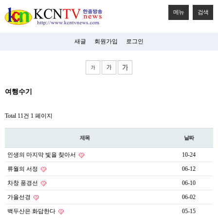
메뉴
검색
새글
회원가입
로그인
비
여행수기
아
탑-
시
Total 11건
1 페이지
알
리
스
제목
날짜
구
입
인생의 마지막 빛을 찾아서
10-24
미
프
류월의 서정
06-12
진
후
차창 풍경선
06-10
기
가을선경
06-02
미
프
백두산은 화답한다
05-15
진