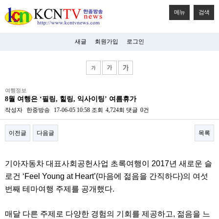
메뉴
검색
새글
회원가입
로그인
비
여행정보
아
8월 여행은 ‘필링, 힐링, 익사이팅’ 여름휴가
탑-
시
작성자
한중방송
17-06-05 10:58
조회
4,724회
댓글
0건
알
리
이전글
다음글
목록
스
구
입
본문
미
기아자동차 대표사회공헌사업 초록여행이 2017년 새로운 슬
프
진
로건 ‘Feel Young at Heart’(마음에 젊음을 간직하다)의 여섯
후
번째 테마여행 주제를 공개했다.
기
미
프
매달 다른 주제로 다양한 경험의 기회를 제공하고, 젊음을 느
진