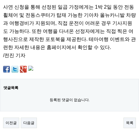
주
사연 신청을 통해 선정된 일곱 가정에게는 1박 2일 동안 전동
소
휠체어 및 전동스쿠터가 탑재 가능한 기아차 올뉴카니발 차량
야
돔
과 여행경비가 지원되며, 직접 운전이 어려운 경우 기사지원
클
도 가능하다. 또한 여행을 다녀온 선정자에게는 직접 찍은 여
럽
DOMCLUB
행사진으로 제작한 포토북을 제공한다. 테마여행 이벤트와 관
코
리
련한 자세한 내용은 홈페이지에서 확인할 수 있다.
아
/전진 기자
건
강
코
리
아
e
뉴
댓글목록
스
비
등록된 댓글이 없습니다.
아
365
비
아
이전글
다음글
목록
센
터
강