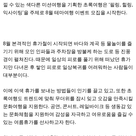
약
낄 수 있는 색다른 미션여행을 기획한 초록여행은 ‘필링, 힐링,
국
익사이팅’을 주제로 8월 테마여행 이벤트 모집을 시작한다.
임
심
중
절
최
신
8월 본격적인 휴가철이 시작되면 바다와 계곡 등 물놀이를 즐
토
렌
기기 위해 모인 인파들과 주차장을 방불케 하는 도로 등 진풍
트
경이 펼쳐진다. 때문에 일상의 피로를 풀기 위해 떠났던 휴가
사
이
지만 다녀온 후 쌓인 피로로 일상복귀를 어려워하는 사람들이
트
대부분이다.
순
위
비
이에 이색 휴가를 보내는 방법들이 인기를 끌고 있고, 또한 초
아
몰
록여행도 트렌드에 맞춰 무더위를 잠시 잊고 오감을 만족시킬
웹
문화여행을 지원한다. 공연, 콘서트, 레일바이크 등 생동감 있
토
끼
는 문화체험을 지원하여 감성을 자극하고 여유로움을 즐길 수
실
있는 여름휴가를 선사하고자 한다.
시
간
무