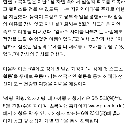
한편 초록여행은 지난 5월 자연 속에서 일상의 피로를 회복하
료
채
고 활력소를 얻을 수 있도록 ‘나는 자연인이다’를 주제로 여행
팅
24
을 지원했다. 늦깎이 학생으로 공부와 일을 병행하느라 일상
시
의 여유를 잠시 잊고 지낸 설미희씨는 5월의 싱그러운 자연
간
대
속으로 여행을 다녀왔다. “잎사귀 사이를 나부끼는 바람에도
출
정감을 느낄 수 있었던 여행이었다.”고 여행 소감과 함께 “치
밍
키
열하게 살았던 일상의 무게를 다 내려놓고 호사를 누릴 수 있
넷
었다.”며 감사의 인사를 전했다.
갱
신
통
아울러 이번 6월에도 장애인 일곱 가정이 ‘내 생애 첫 스포츠
영
만
활동’을 주제로 운동이라는 적극적인 활동을 통해 신체와 정
남
신이 모두 건강한 여행을 다녀올 예정이다.
찾
기
출
‘필링, 힐링, 익사이팅’ 테마여행 신청기간은 6월 5일(월)부터
장
안
6월 21일(수)까지이며, 초록여행 홈페이지(www.greentrip.kr)
마
에서 신청을 할 수 있다. 선정자 발표는 6월 23일(금)에 홈페
비
아
이지 공고 및 선정자 개별 연락을 통해 진행된다.
센
터