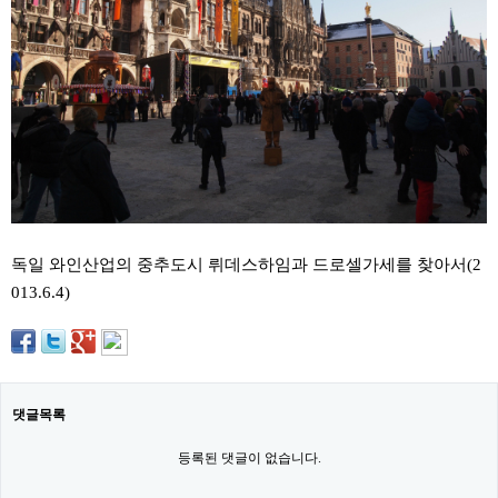
약
국
임
심
중
절
최
신
토
렌
트
사
이
트
독일 와인산업의 중추도시 뤼데스하임과 드로셀가세를 찾아서(2
순
013.6.4)
위
비
아
몰
웹
토
끼
댓글목록
실
시
등록된 댓글이 없습니다.
간
무