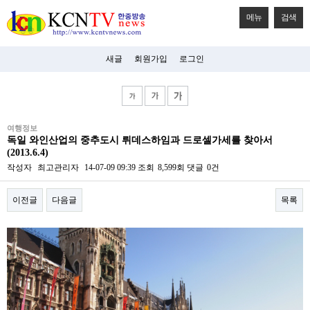
메뉴
검색
새글
회원가입
로그인
비
여행정보
아
독일 와인산업의 중추도시 뤼데스하임과 드로셀가세를 찾아서
탑-
(2013.6.4)
시
알
작성자
최고관리자
14-07-09 09:39
조회
8,599회
댓글
0건
리
스
이전글
다음글
목록
구
입
미
본문
프
진
후
기
미
프
진