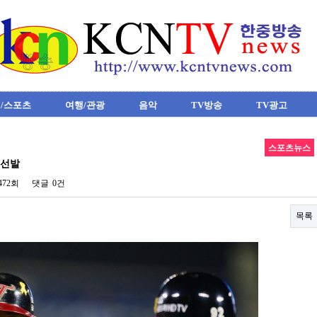
/스포츠
여행/관광
음악
TV방송
TV광고
스포츠뉴스
 선발
,472회
댓글
0건
목록