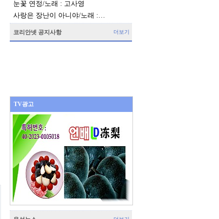
눈꽃 연정/노래 : 고사영
사랑은 장난이 아니야/노래 :…
코리안넷 공지사항
더보기
TV광고