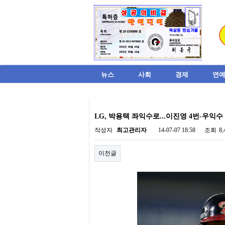
뉴스
사회
경제
연예
비
아
LG, 박용택 좌익수로...이진영 4번-우익수
탑-
시
작성자
최고관리자
14-07-07 18:58
조회
8
알
리
이전글
스
구
입
미
프
진
후
기
미