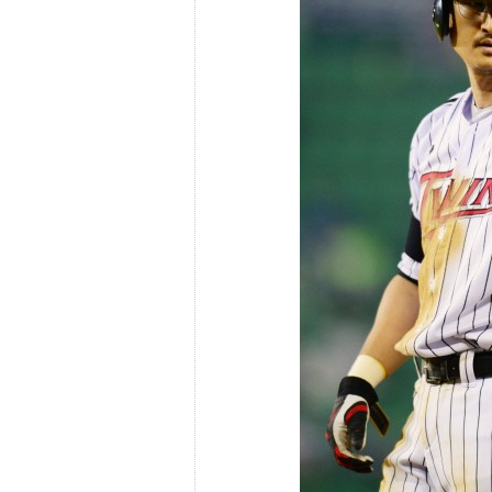
프
진
약
국
임
심
중
절
최
신
토
렌
트
사
이
트
순
위
비
아
몰
웹
토
끼
실
시