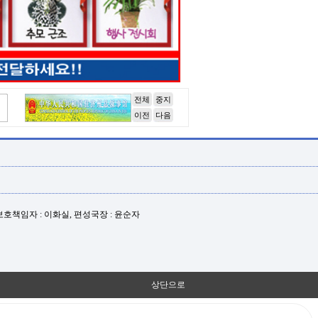
전체
중지
이전
다음
년보호책임자 : 이화실, 편성국장 : 윤순자
상단으로