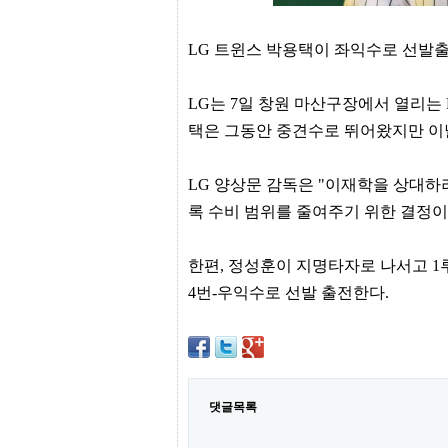
간
무
료
LG 트윈스 박용택이 좌익수로 선발
채
팅
24
LG는 7일 창원 마산구장에서 열리는
시
간
택은 그동안 중견수로 뛰어왔지만 이
대
출
밍
LG 양상문 감독은 "이재학을 상대하
키
넷
록 수비 범위를 줄여주기 위한 결정이
갱
신
통
한편, 정성훈이 지명타자로 나서고 1
영
4번-우익수로 선발 출전한다.
만
남
찾
기
출
장
안
댓글목록
마
비
아