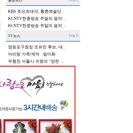
음성뉴스
더보기
KBS 토요초대석, 황혼예술단…
KCNTV한중방송 주말의 음악…
KCNTV한중방송 주말의 음악…
TV뉴스
더보기
영등포구청장 조유진 후보, 대…
아리랑 가족/제작 : 림미화
우형찬 서울시 의원의 “양천 …