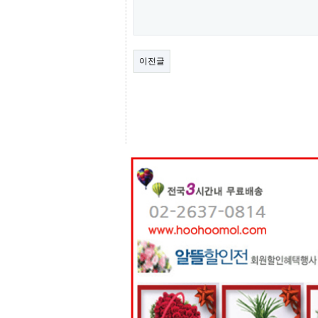
센
터
주
소
야
이전글
돔
클
럽
DOMCLUB
코
리
아
건
강
코
리
아
e
뉴
스
비
아
365
비
아
센