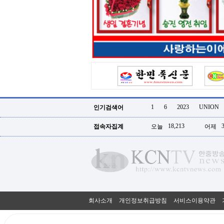
터
강
직
도
올
리
는
법
링
크
114
24
시
1
6
2023
UNION
인기검색어
간
대
18,213
접속자집계
오늘
어제
출
대
출
후
18
모
아
비
아
회사소개
개인정보취급방침
서비스이용약관
탑-
프
릴