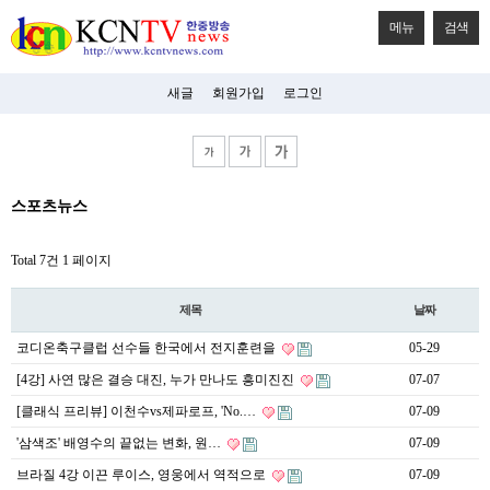
메뉴
검색
새글
회원가입
로그인
비
스포츠뉴스
아
탑-
시
Total 7건
1 페이지
알
리
스
제목
날짜
구
입
코디온축구클럽 선수들 한국에서 전지훈련을
05-29
미
프
[4강] 사연 많은 결승 대진, 누가 만나도 흥미진진
07-07
진
후
[클래식 프리뷰] 이천수vs제파로프, 'No.…
07-09
기
'삼색조' 배영수의 끝없는 변화, 원…
07-09
미
프
브라질 4강 이끈 루이스, 영웅에서 역적으로
07-09
진