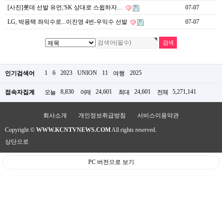
약
[사진]롯데 선발 유먼,'SK 상대로 스윕하자…
07-07
국
LG, 박용택 좌익수로...이진영 4번-우익수 선발
07-07
임
심
중
절
최
신
1
6
2023
UNION
11
2025
토
인기검색어
여행
렌
트
8,830
24,601
24,601
5,271,141
접속자집계
오늘
어제
최대
전체
사
이
트
회사소개
개인정보취급방침
서비스이용약관
순
Copyright ©
WWW.KCNTVNEWS.COM
All rights reserved.
위
비
상단으로
아
몰
PC 버전으로 보기
웹
토
끼
실
시
간
무