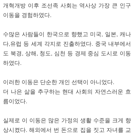
구
개혁개방 이후 조선족 사회는 역사상 가장 큰 인구
입
통
이동을 경험하였다.
영
비
아
수많은 사람들이 한국으로 향했고 미국, 일본, 캐나
돔
클
다,유럽 등 세계 각지로 진출하였다. 중국 내부에서
럽
DOMCLUB.top
도 북경, 상해, 청도, 심천 등 경제 중심 도시로 이동
신
하였다.
규
노
제
휴
이러한 이동은 단순한 개인 선택이 아니었다.
사
이
더 나은 삶을 추구하는 현대 사회의 자연스러운 흐
트
북
름이었다.
토
끼
대
출
실제로 이 이동은 많은 가정의 생활 수준을 크게 향
DB
출
상시켰다. 해외에서 번 돈으로 집을 짓고 자녀를 교
장