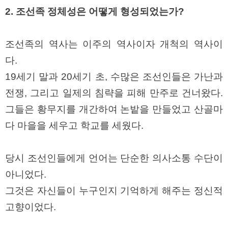
주
2. 조선족 정체성은 어떻게 형성되었는가?
소
야
돔
클
조선족의 역사는 이주의 역사이자 개척의 역사이
럽
다.
DOMCLUB
코
19세기 말과 20세기 초, 수많은 조선인들은 가난과
리
아
전쟁, 그리고 일제의 침략을 피해 만주로 건너왔다.
건
강
그들은 황무지를 개간하여 논밭을 만들었고 산골마
코
리
다 마을을 세우고 학교를 세웠다.
아
e
뉴
스
당시 조선인들에게 언어는 단순한 의사소통 수단이
비
아
아니었다.
365
비
그것은 자신들이 누구인지 기억하게 해주는 정신적
아
센
고향이었다.
터
강