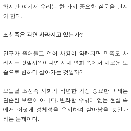
료
하지만 여기서 우리는 한 가지 중요한 질문을 던져
채
팅
야 한다.
24
시
간
대
조선족은 과연 사라지고 있는가?
출
밍
키
넷
인구가 줄어들고 언어 사용이 약해지면 민족도 사
갱
신
라지는 것일까? 아니면 시대 변화 속에서 새로운 모
통
영
습으로 변하며 살아가는 것일까?
만
남
찾
오늘날 조선족 사회가 직면한 가장 중요한 과제는
기
출
단순한 보존이 아니다. 변화할 수밖에 없는 현실 속
장
안
에서 어떻게 정체성을 유지하며 살아남을 것인가
마
비
하는 문제이다.
아
센
터