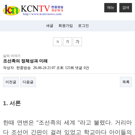
메뉴
검색
새글
회원가입
로그인
비
삶의 이야기
아
조선족의 정체성과 미래
탑-
시
작성자
한중방송
26-06-24 21:07
조회
125회
댓글
0건
알
리
이전글
다음글
목록
스
구
입
본문
미
1. 서론
프
진
후
기
한때 연변은 "조선족의 세계 "라고 불렸다. 거리마
미
프
다 조선어 간판이 걸려 있었고 학교마다 아이들의
진