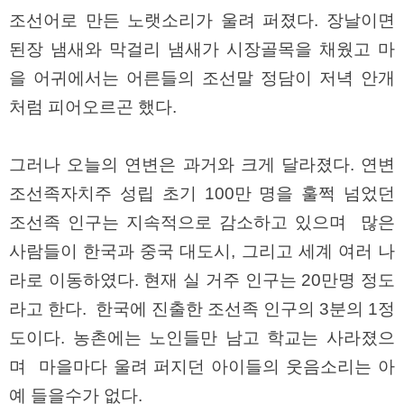
약
조선어로 만든 노랫소리가 울려 퍼졌다. 장날이면
국
임
된장 냄새와 막걸리 냄새가 시장골목을 채웠고 마
심
중
을 어귀에서는 어른들의 조선말 정담이 저녁 안개
절
최
처럼 피어오르곤 했다.
신
토
렌
그러나 오늘의 연변은 과거와 크게 달라졌다. 연변
트
사
조선족자치주 성립 초기 100만 명을 훌쩍 넘었던
이
트
조선족 인구는 지속적으로 감소하고 있으며 많은
순
위
사람들이 한국과 중국 대도시, 그리고 세계 여러 나
비
아
라로 이동하였다. 현재 실 거주 인구는 20만명 정도
몰
웹
라고 한다. 한국에 진출한 조선족 인구의 3분의 1정
토
끼
도이다. 농촌에는 노인들만 남고 학교는 사라졌으
실
시
며 마을마다 울려 퍼지던 아이들의 웃음소리는 아
간
예 들을수가 없다.
무