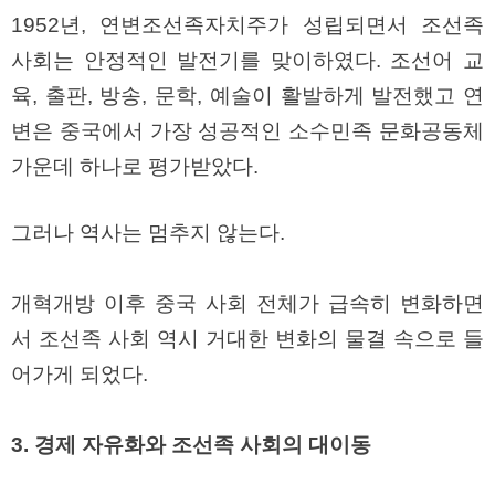
직
1952년, 연변조선족자치주가 성립되면서 조선족
도
올
사회는 안정적인 발전기를 맞이하였다. 조선어 교
리
는
육, 출판, 방송, 문학, 예술이 활발하게 발전했고 연
법
링
변은 중국에서 가장 성공적인 소수민족 문화공동체
크
114
가운데 하나로 평가받았다.
24
시
간
대
그러나 역사는 멈추지 않는다.
출
대
출
후
개혁개방 이후 중국 사회 전체가 급속히 변화하면
18
모
서 조선족 사회 역시 거대한 변화의 물결 속으로 들
아
어가게 되었다.
비
아
탑-
프
3. 경제 자유화와 조선족 사회의 대이동
릴
리
지