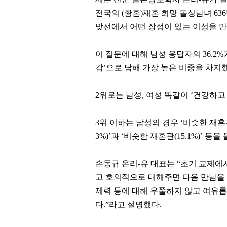
프
전국의 (황혼)재혼 희망 돌싱남녀 636
진
약
맞선에서 어떤 장점이 있는 이성을 만
국
임
심
이 질문에 대해 남성 응답자의 36.2%
중
절
감’으로 답해 가장 높은 비중을 차지했
최
신
토
2위로는 남성, 여성 똑같이 ‘건강하고 단정
렌
트
사
3위 이하는 남성의 경우 ‘비슷한 재혼관(2
이
트
3%)’과 ‘비슷한 재혼관(15.1%)’ 등을
순
위
비
손동규 온리-유 대표는 “초기 교제에
아
고 호의적으로 대해주면 다음 만남을 
몰
웹
제력 등에 대해 우쭐하지 않고 여유롭
토
끼
다.”라고 설명했다.
실
시