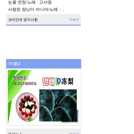
눈꽃 연정/노래 : 고사영
사랑은 장난이 아니야/노래 :…
코리안넷 공지사항
더보기
TV광고