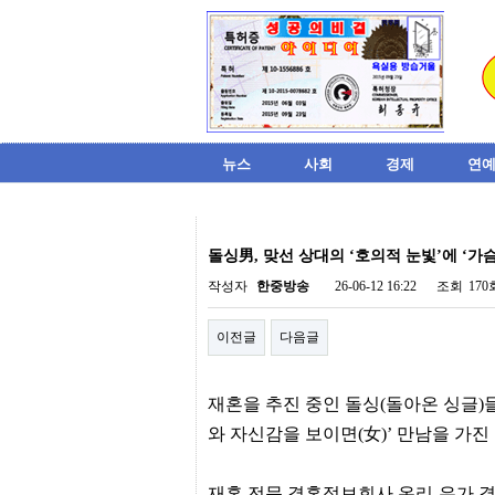
뉴스
사회
경제
연예
비
아
돌싱男, 맞선 상대의 ‘호의적 눈빛’에 ‘가
탑-
시
작성자
한중방송
26-06-12 16:22
조회
170
알
리
이전글
다음글
스
구
입
미
재혼을 추진 중인 돌싱(돌아온 싱글)들
프
진
와 자신감을 보이면(女)’ 만남을 가진
후
기
미
재혼 전문 결혼정보회사 온리-유가 결