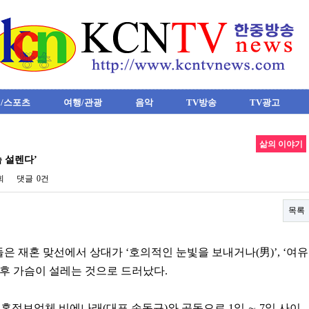
/스포츠
여행/관광
음악
TV방송
TV광고
삶의 이야기
슴 설렌다’
회
댓글
0건
목록
은 재혼 맞선에서 상대가 ‘호의적인 눈빛을 보내거나(男)’, ‘여유
 후 가슴이 설레는 것으로 드러났다.
혼정보업체 비에나래(대표 손동규)와 공동으로 1일 ∼ 7일 사이