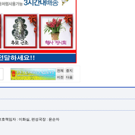
전체
중지
이전
다음
년보호책임자 : 이화실, 편성국장 : 윤순자