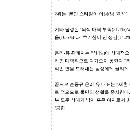
센
터
2위는 ‘본인 스타일이 아님(남 30.5%, 
주
소
야
돔
기타 남성은 ‘뇌섹 매력 부족(21.1%)’
클
음(16.6%)’과 ‘호기심이 안 생김(14.
럽
DOMCLUB
코
온리-유 관계자는 “성(性)에 상대적
리
아
하면 매력적으로 다가오지 못한다.”라
건
강
적인 면을 드러내는 남성에게 끌리게 
코
리
아
끝으로 손동규 온리-유 대표는 “재혼
e
뉴
로 적으므로 둘만의 생활을 중시한다.
스
부 모두 상대가 남자 혹은 여자로서 
비
아
/금련
365
비
아
센