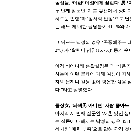
간
돌싱들, ‘이런’ 이성에게 끌린다. 男 ‘
무
두 번째 질문인 ‘재혼 맞선에서 상대
료
채
혜로운 언행’과 ‘정서적 안정’으로 답한
팅
는 태도’에 대한 응답률이 31.1%와 27
24
시
간
대
그 뒤로는 남성의 경우 ‘존중해주는 태도(1
출
2%)’과 ‘활력이 넘침(15.7%)’ 등의 순
밍
키
넷
갱
이경 비에나래 총괄실장은 “남성은 재
신
하는데 이런 문제에 대해 여성이 지혜
통
영
자와 문제나 갈등 없이 평온한 삶을 
만
다.”라고 설명했다.
남
찾
기
돌싱女, ‘뇌섹男 아니면’ 사람 좋아도 
출
장
마지막 세 번째 질문인 ‘재혼 맞선 
안
마
는 질문에 대해서는 남성의 경우 35.8
비
섹시한) 매력 부족’으로 답해 각각 첫
아