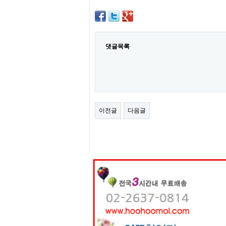
터
강
직
도
올
리
댓글목록
는
법
링
크
114
24
시
간
이전글
다음글
대
출
대
출
후
18
모
아
비
아
탑-
프
릴