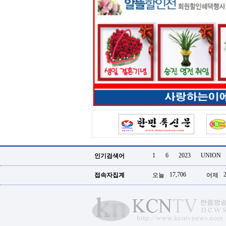
리
지
구
입
통
영
비
아
돔
클
럽
DOMCLUB.top
신
규
노
제
휴
1
6
2023
UNION
인기검색어
사
이
트
17,706
접속자집계
오늘
어제
북
토
끼
대
출
DB