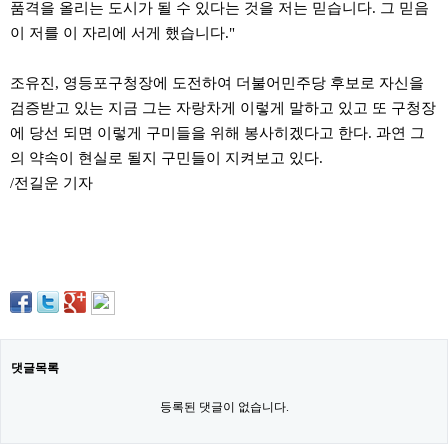
품격을 올리는 도시가 될 수 있다는 것을 저는 믿습니다. 그 믿음
파
란
이 저를 이 자리에 서게 했습니다."
출
장
마
조유진, 영등포구청장에 도전하여 더불어민주당 후보로 자신을
사
검증받고 있는 지금 그는 자랑차게 이렇게 말하고 있고 또 구청장
지
에 당선 되면 이렇게 구미들을 위해 봉사히겠다고 한다. 과연 그
우
즐
의 약속이 현실로 될지 구민들이 지켜보고 있다.
성
/전길운 기자
무
료
만
남
어
플
미
프
진
약
국
댓글목록
하
혈
등록된 댓글이 없습니다.
유
머