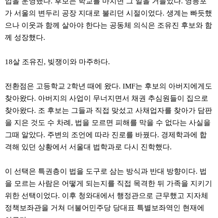
업을 운영했다. 후보는 학교를 마치면 그 일을 거들었다. 영등포
주
가 서울의 변두리 공장 지대로 불리던 시절이었다. 생계는 빠듯했
소
야
으나 이웃과 함께 살아야 한다는 공동체 의식은 조유진 후보와 함
돔
께 성장했다.
클
럽
DOMCLUB
18살 조유진, 빚쟁이와 마주하다.
코
리
아
전환점은 고등학교 2학년 때에 왔다. IMF는 후보의 아버지에게도
건
강
찾아왔다. 아버지의 사업이 무너지면서 채권 추심원들이 집으로
코
찾아왔다. 조 후보는 그들과 직접 맞섰고 사채업자를 찾아가 담판
리
을 지은 것도 수 차례, 법을 모르면 피해를 막을 수 없다는 사실을
아
e
그때 알았다. 주변의 조언에 따라 진로를 바꿨다. 경제학과에 합
뉴
스
격해 있던 상황에서 서울대 법학과로 다시 진학했다.
비
아
365
이 선택은 특권층이 법을 도구로 삼는 방식과 반대 방향이다. 법
비
을 모르는 사람은 어떻게 되는지를 직접 목격한 뒤 가족을 지키기
아
센
위한 선택이었다. 이후 청와대에서 행정관으로 근무했고 지자체
터
정책보좌관을 거쳐 더불어민주당 당대표 특별보좌역인 현재에
강