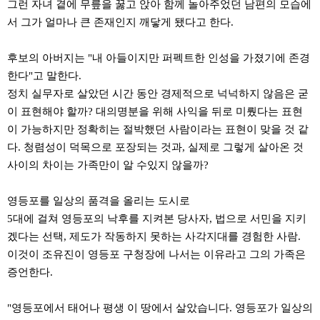
그런 자녀 곁에 무릎을 꿇고 앉아 함께 놀아주었던 남편의 모습에
구
입
서 그가 얼마나 큰 존재인지 깨닿게 됐다고 한다.
통
영
비
후보의 아버지는 "내 아들이지만 퍼펙트한 인성을 가졌기에 존경
아
한다"고 말한다.
돔
정치 실무자로 살았던 시간 동안 경제적으로 넉넉하지 않음은 굳
클
이 표현해야 할까? 대의명분을 위해 사익을 뒤로 미뤘다는 표현
럽
DOMCLUB.top
이 가능하지만 정확히는 절박했던 사람이라는 표현이 맞을 것 같
신
다. 청렴성이 덕목으로 포장되는 것과, 실제로 그렇게 살아온 것
규
노
사이의 차이는 가족만이 알 수있지 않을까?
제
휴
사
영등포를 일상의 품격을 올리는 도시로
이
5대에 걸쳐 영등포의 낙후를 지켜본 당사자, 법으로 서민을 지키
트
북
겠다는 선택, 제도가 작동하지 못하는 사각지대를 경험한 사람.
토
이것이 조유진이 영등포 구청장에 나서는 이유라고 그의 가족은
끼
대
증언한다.
출
DB
출
"영등포에서 태어나 평생 이 땅에서 살았습니다. 영등포가 일상의
장