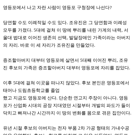
료
채
영등포에서 나고 자란 사람이 영등포 구청장에 나선다?
팅
24
시
당연할 수도 이례적일 수도 있다. 조유진은 그 당연함과 이례성
간
모두를 가졌다. 5대에 걸쳐 이 땅에 뿌리를 내린 가계의 내력, 서
대
출
울대 법대로 이어진 생존의 선택, 발달장애인 가족이라는 아버지
밍
의 자리. 바로 이 세 자리가 조유진을 만들었다.
키
넷
갱
증조할아버지 대부터 영등포에 살면서 5대째 이어진 뿌리, 조유
신
진 후보의 가족은 증조할아버지 대부터 영등포에 자리를 잡았다.
통
영
만
이후 5대에 걸쳐 이곳을 떠나지 않았다. 후보 본인은 영등포에서
남
찾
태어나 도림초등학교를 졸업
기
했고 지금도 영등포에 산다. 단순한 연고지 주장이 아니다. 영등
출
장
포가 산업화 시대의 공장 지대였던 시절부터 개발의 파도가 들이
안
닥치고 빠져나간 시간까지 이 땅의 변화를 몸으로 겪은 집안이다.
마
비
아
유년 시절 후보의 아버지는 전자 부품 2차 가공 형태의 가내수공
센
터