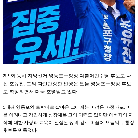
약
국
임
심
중
절
최
신
토
렌
트
사
이
트
제9회 동시 지방선거 영등포구청장 더불어민주당 후보로 나
순
위
선 조유진, 그의 파란만장한 인생은 오늘 영등포구청장 후보
비
로 확정되면서 더욱 조명받고 있다.
아
몰
웹
5대째 영등포의 토박이로 살아온 그에게는 어려운 가정사도, 이
토
끼
를 이겨내고 강인하게 성장해온 그의 이력도 있지만 아버지의 자
실
식에 대한 사랑과 교육이 진실된 삶의 길로 이끌어 오늘의 구청장
시
간
후보를 만들었다
무