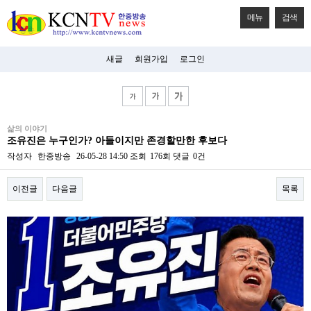
메뉴
검색
새글
회원가입
로그인
비
삶의 이야기
아
조유진은 누구인가? 아들이지만 존경할만한 후보다
탑-
시
작성자
한중방송
26-05-28 14:50
조회
176회
댓글
0건
알
리
이전글
다음글
목록
스
구
입
본문
미
프
진
후
기
미
프
진