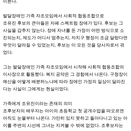
이른다.
직
도
올
발달장애인 가족 자조모임에서 사회적 협동조합으로
리
는
조유진 후보의 큰아들은 자폐 스펙트럼 장애가 있다. 후보는 그
법
사실을 감추지 않는다. 장애 자녀를 둔 가정이 어떤 방식으로 소
링
크
진되는지, 제도가 어디서 멈추는지, 자치구 행정이 조금 달랐다면
114
무엇이 달라질 수 있었는지, 후보는 이 모든 것을 당사자로서 겪
24
시
었다.
간
대
출
그는 발달장애인 가족 자조모임에서 시작해 사회적 협동조합의
대
이사장으로 활동했다. 복지 공약은 그 경험에서 나온다. 구청장이
출
후
예산을 어떻게 배분하느냐에 따라 장애인 가정의 일상이 달라진
18
다는 사실이 그에게는 현실이었다.
모
아
비
가족에게 조유진이라는 존재의 의미
아
탑-
조후보자의 배우자는 아이의 초등학교 첫 공개수업을 떠오르면
프
아직도 눈물부터 나온다. 가만히 있지 못하고 돌아다니고 있는 아
릴
리
이를 주변의 시선에 그녀는 지켜볼 수 밖에 없었다. 조후보자는
지