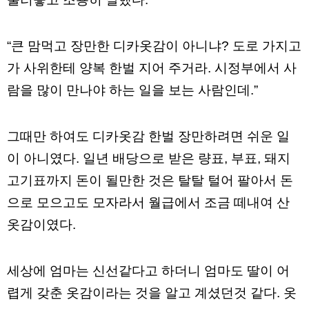
직
도
올
리
“큰 맘먹고 장만한 디카옷감이 아니냐? 도로 가지고
는
법
가 사위한테 양복 한벌 지어 주거라. 시정부에서 사
링
크
람을 많이 만나야 하는 일을 보는 사람인데.”
114
24
시
간
그때만 하여도 디카옷감 한벌 장만하려면 쉬운 일
대
출
이 아니였다. 일년 배당으로 받은 량표, 부표, 돼지
대
출
고기표까지 돈이 될만한 것은 탈탈 털어 팔아서 돈
후
18
으로 모으고도 모자라서 월급에서 조금 떼내여 산
모
아
옷감이였다.
비
아
탑-
프
세상에 엄마는 신선같다고 하더니 엄마도 딸이 어
릴
렵게 갖춘 옷감이라는 것을 알고 계셨던것 같다. 옷
리
지