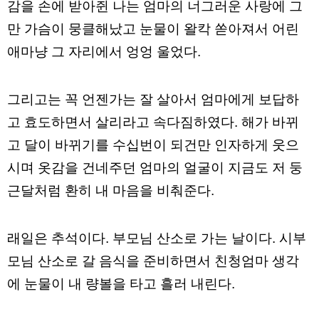
감을 손에 받아쥔 나는 엄마의 너그러운 사랑에 그
구
입
만 가슴이 뭉클해났고 눈물이 왈칵 쏟아져서 어린
통
영
애마냥 그 자리에서 엉엉 울었다.
비
아
돔
그리고는 꼭 언젠가는 잘 살아서 엄마에게 보답하
클
럽
고 효도하면서 살리라고 속다짐하였다. 해가 바뀌
DOMCLUB.top
신
고 달이 바뀌기를 수십번이 되건만 인자하게 웃으
규
노
시며 옷감을 건네주던 엄마의 얼굴이 지금도 저 둥
제
휴
근달처럼 환히 내 마음을 비춰준다.
사
이
트
북
래일은 추석이다. 부모님 산소로 가는 날이다. 시부
토
끼
모님 산소로 갈 음식을 준비하면서 친청엄마 생각
대
출
에 눈물이 내 량볼을 타고 흘러 내린다.
DB
출
장