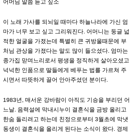
어머님 말씀 듣고 싶소
약
국
임
심
이 노래 가사를 되뇌일 때마다 하늘나라에 가신 엄
중
절
마가 너무 보고 싶고 그리워진다. 어머니는 둥글 넓
최
신
적한 얼굴을 가졌는데 특별히 큰 귀방울때문에 부
토
렌
처님 관상을 가졌다는 말도 많이 들으셨다. 엄마는
트
종가집 맏며느리로서 평생을 정직하게 살아오셨고
사
이
넉넉한 인품으로 딸들에게 베푸는 법를 가르쳐 주
트
순
시면서 따뜻하게 끌어 안아주셨던 분이다.
위
비
아
몰
1983년, 매서운 강바람이 아직도 기승을 부리던 어
웹
토
느날. 음력설에 막내시누이 결혼식을 금방 올리고
끼
실
한숨 돌리려고 하는데 친정으로부터 3월초에 막냇
시
간
동생이 결혼식을 올리게 된다는 소식이 왔다. 경제
무