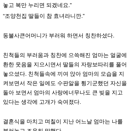
놓고 복만 누리면 되겠네요.”
주
소
야
“조양천집 딸들이 참 효녀라니깐.”
돔
클
럽
DOMCLUB
동불사큰어머니가 부러워 하면서 칭찬하셨다.
코
리
아
건
친척들의 부러움과 칭찬에 으쓱해진 엄마는 얼굴에
강
코
환한 웃음을 지으시면서 딸들의 자랑보따리를 풀어
리
놓으셨다. 친척들속에 끼여 앉아 엄마의 모습을 지
아
e
켜보면서 작은 일에도 수판알을 튕기군했던 자신을
뉴
스
돌아 보면서 엄마의 사랑에너무나도 큰 빚을 지고
비
아
있다는 생각에 고개가 숙여졌다.
365
비
아
센
결혼식을 마치고 며칠이 지난 어느날 엄마는 나를
터
강
불러놓고 조용히 말했다.