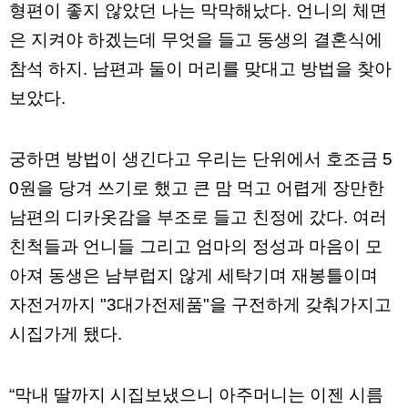
료
형편이 좋지 않았던 나는 막막해났다. 언니의 체면
채
팅
은 지켜야 하겠는데 무엇을 들고 동생의 결혼식에
24
시
참석 하지. 남편과 둘이 머리를 맞대고 방법을 찾아
간
보았다.
대
출
밍
키
궁하면 방법이 생긴다고 우리는 단위에서 호조금 5
넷
갱
0원을 당겨 쓰기로 했고 큰 맘 먹고 어렵게 장만한
신
통
남편의 디카옷감을 부조로 들고 친정에 갔다. 여러
영
만
친척들과 언니들 그리고 엄마의 정성과 마음이 모
남
찾
아져 동생은 남부럽지 않게 세탁기며 재봉틀이며
기
출
자전거까지 "3대가전제품"을 구전하게 갖춰가지고
장
안
시집가게 됐다.
마
비
아
센
“막내 딸까지 시집보냈으니 아주머니는 이젠 시름
터