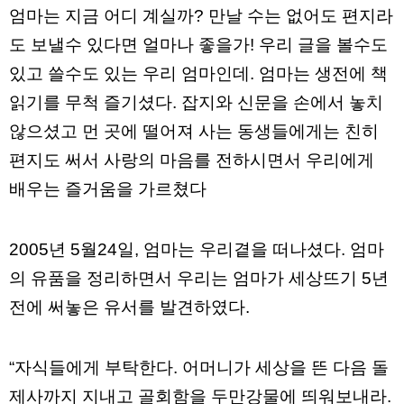
파
엄마는 지금 어디 계실까? 만날 수는 없어도 편지라
란
도 보낼수 있다면 얼마나 좋을가! 우리 글을 볼수도
출
장
있고 쓸수도 있는 우리 엄마인데. 엄마는 생전에 책
마
사
읽기를 무척 즐기셨다. 잡지와 신문을 손에서 놓치
지
우
않으셨고 먼 곳에 떨어져 사는 동생들에게는 친히
즐
성
편지도 써서 사랑의 마음를 전하시면서 우리에게
무
료
배우는 즐거움을 가르쳤다
만
남
어
플
2005년 5월24일, 엄마는 우리곁을 떠나셨다. 엄마
미
프
의 유품을 정리하면서 우리는 엄마가 세상뜨기 5년
진
약
전에 써놓은 유서를 발견하였다.
국
하
혈
“자식들에게 부탁한다. 어머니가 세상을 뜬 다음 돌
유
머
제사까지 지내고 골회함을 두만강물에 띄워보내라.