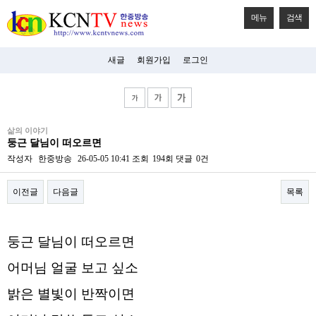
메뉴
검색
새글
회원가입
로그인
비
삶의 이야기
아
둥근 달님이 떠오르면
탑-
시
작성자
한중방송
26-05-05 10:41
조회
194회
댓글
0건
알
리
이전글
다음글
목록
스
구
입
본문
미
둥근 달님이 떠오르면
프
진
후
어머님 얼굴 보고 싶소
기
미
밝은 별빛이 반짝이면
프
진