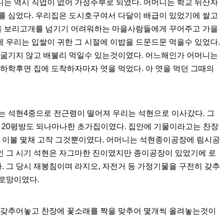
는 역시 직업이 없어 가정주부로 되였다. 어머니는 학교 뒤산자
를 심었다. 우리집은 도시호구여서 다달이 배급이 있었기에 쌀고
쌀을 보리고개를 넘기기 어려워하는 마을사람들에게 꾸어주고 가을
덕에 우리는 입쌀이 귀한 그 시절에 이밥을 드문드문 먹을수 있었다.
 굶기지 않고 배불리 먹일수 있는것이였다. 어느해인가 어머니는
하학후면 집에 도착하자마자 엿을 먹었다. 아 엿을 먹던 그때의
는 석현4중으로 전근령이 떨어져 우리는 석현으로 이사갔다. 그
 산 20평방도 되나마나한 초가집이였다. 집안에 기물이라고는 찬장
은 이불 몇채 고작 그것뿐이였다. 어머니는 석현종이공장에 림시공
반인 그 시기 석현은 자그마한 진이였지만 종이공장이 있었기에 로
 그 당시 재봉침이며 라지오, 자전거 등 가정기물을 구전히 갖추
로망이였다.
 갖추어놓고 찬장에 꽃소래를 짝을 맞추어 몇개씩 올려놓는것이