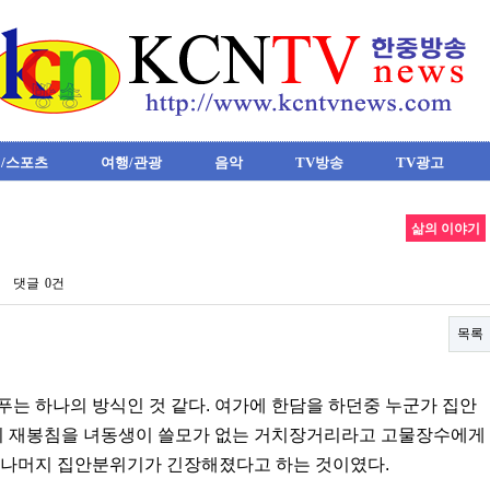
/스포츠
여행/관광
음악
TV방송
TV광고
삶의 이야기
댓글
0건
목록
는 하나의 방식인 것 같다. 여가에 한담을 하던중 누군가 집안
의 재봉침을 녀동생이 쓸모가 없는 거치장거리라고 고물장수에게
 나머지 집안분위기가 긴장해졌다고 하는 것이였다.