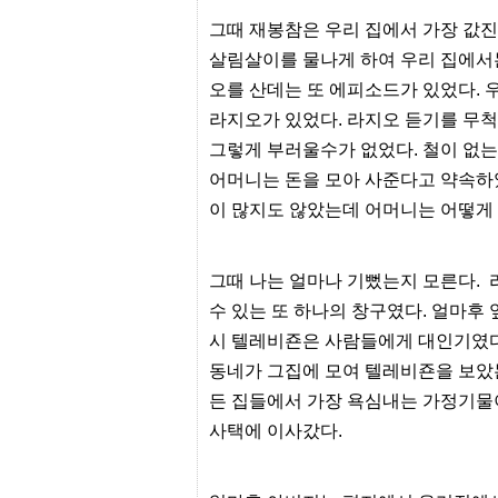
출
그때 재봉참은 우리 집에서 가장 값
장
파
살림살이를 물나게 하여 우리 집에서
란
오를 산데는 또 에피소드가 있었다. 
출
장
라지오가 있었다. 라지오 듣기를 무척
마
사
그렇게 부러울수가 없었다. 철이 없는
지
어머니는 돈을 모아 사준다고 약속하였
우
즐
이 많지도 않았는데 어머니는 어떻게
성
무
료
만
그때 나는 얼마나 기뻤는지 모른다.
남
수 있는 또 하나의 창구였다. 얼마후
어
플
시 텔레비죤은 사람들에게 대인기였다
미
동네가 그집에 모여 텔레비죤을 보았는
프
진
든 집들에서 가장 욕심내는 가정기물
약
국
사택에 이사갔다.
하
혈