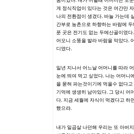
꿈이였다. 내가 어릴때 어머니는 도
간
무
게 정식직업이 있다는 것은 여간만 자
료
나의 전환점이 생겼다. 바늘 가는데 실
채
팅
간부로 농촌으로 하향하는 바람에 두
24
시
푼 곳은 전기도 없는 두메산골이였다.
간
어오니 소똥을 발라 바람을 막았다.
대
출
디였다.
밍
키
넷
갱
일년 지나서 어느날 어머니를 따라 
신
눈에 띄여 먹고 싶었다. 나는 어머
통
영
을 묻혀 파는것이기에 먹을수 없다고
만
기억에 생생히 남아있다. 그 당시 
남
찾
다. 지금 세월에 자식이 먹겠다고 하
기
했으랴.
출
장
안
마
내가 일곱살 나던해 우리는 또 아버
비
아