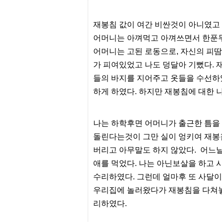
리
지
구
재봉침 값이 여간 비싼것이 아니였고
입
어머니는 아껴먹고 아껴쓰면서 한푼두
통
영
어머니는 고된 로동으로, 자신의 피
비
아
가 피여있었고 나도 덩달아 기뻤다. 
들의 바지를 지어주고 옷들을 수선하
돔
클
하게 하였다. 하지만 재봉침에 대한 
럽
DOMCLUB.top
신
규
나는 하학후면 어머니가 출근한 틈을
노
돌린다는것이 그만 실이 엉키여 재봉침
제
휴
버리고 아무말도 하지 않았다. 어느
사
이
애를 먹었다. 나는 아닌보살을 하고 
트
수리하였다. 그런데 얼마후 또 사달이
북
토
우리집에 놀러왔다가 재봉침을 다쳐놓
끼
리하였다.
대
출
DB