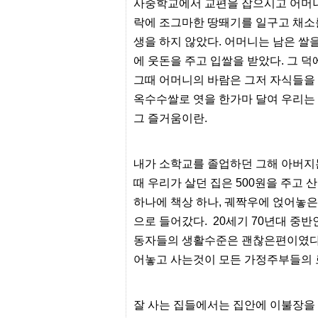
사중학교에서 교편을 잡으시고 어머니
센
락에 조그마한 땅뙈기를 일구고 채소
터
주
생을 하지 않았다. 어머니는 남은 
소
야
에 웃돈을 주고 입쌀을 받았다. 그 
돔
그때 어머니의 바람은 그저 자식들을
클
럽
옥수수쌀로 엿을 한가마 달여 우리는 
DOMCLUB
그 즐거움이란.
코
리
아
건
내가 소학교를 졸업하던 그해 아버지
강
코
때 우리가 살던 집은 500원을 주고
리
하나에 책상 하나, 궤짝우에 얹어놓
아
e
으로 들어갔다. 20세기 70년대 중
뉴
스
동자들의 생활수준은 괜찮은편이였다.
비
어놓고 사는것이 모든 가정주부들의 
아
365
비
아
잘 사는 집들에서는 집안에 이불장을
센