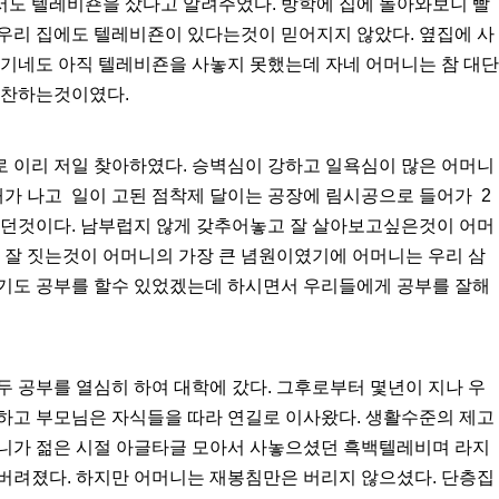
도 텔레비죤을 샀다고 알려주었다. 방학에 집에 돌아와보니 빨
우리 집에도 텔레비죤이 있다는것이 믿어지지 않았다. 옆집에 사
자기네도 아직 텔레비죤을 사놓지 못했는데 자네 어머니는 참 대단
칭찬하는것이였다.
 이리 저일 찾아하였다. 승벽심이 강하고 일욕심이 많은 어머니
새가 나고 일이 고된 점착제 달이는 공장에 림시공으로 들어가 2
았던것이다. 남부럽지 않게 갖추어놓고 잘 살아보고싶은것이 어머
 잘 짓는것이 어머니의 가장 큰 념원이였기에 어머니는 우리 삼
기도 공부를 할수 있었겠는데 하시면서 우리들에게 공부를 잘해
 공부를 열심히 하여 대학에 갔다. 그후로부터 몇년이 지나 우
하고 부모님은 자식들을 따라 연길로 이사왔다. 생활수준의 제고
니가 젊은 시절 아글타글 모아서 사놓으셨던 흑백텔레비며 라지
버려졌다. 하지만 어머니는 재봉침만은 버리지 않으셨다. 단층집