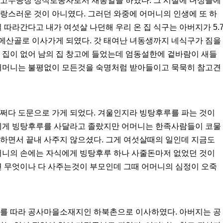
문고무공장 정식로동자로서 재봉일을 하였다. 그 시절에 녀성들에
랑스러운 것이 아니였다. 그러던 와중에 어머니의 인생에 또 하
 따라간다고 내가 여섯살 나던해 우리 온 집 식구는 아버지가 5.
메산골로 이사가게 되였다. 갓 태여난 녀동생까지 네식구가 짐을
 집이 없어 남의 집 창고에 들었는데 엄동설한에 겉바람이 새들
 어머니는 불평없이 모든것을 숙명처럼 받아들이고 묵묵히 참고견
어쩌다 도문으로 가게 되었다. 겨울인지라 빙탕후루를 파는 것이
니에게 빙탕후루를 사달라고 졸랐지만 어머니는 한족사람들이 코물
 하면서 끝내 사주지 않으셨다. 그게 여섯살때의 일인데 지금도
어머니의 손에는 자식에게 빙탕후루 하나 사줄돈마저 없었던 것이
면 무엇이나 다 사주는것이 부모인데 그때 어머니의 심정이 오죽
지를 따라 공사마을소재지인 하북촌으로 이사하였다. 아버지는 공