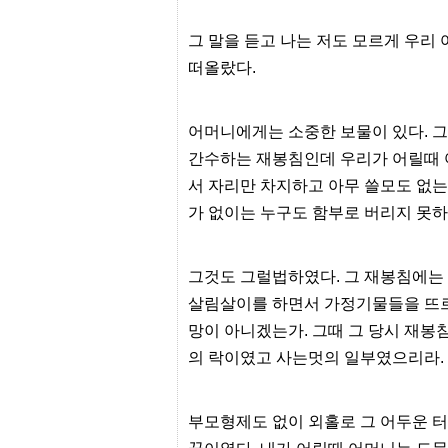
프
진
그 말을 듣고 나는 저도 모르게 우리
약
국
떠올랐다.
임
심
중
절
어머니에게는 소중한 보물이 있다. 
최
간수하는 재봉침인데 우리가 어릴때 
신
토
서 자리만 차지하고 아무 쓸모도 없는
렌
가 없이는 누구도 함부로 버리지 못하
트
사
이
트
그것도 그럴법하였다. 그 재봉침에는 
순
위
살림살이를 하면서 가정기물들을 뜨르
비
망이 아니겠는가. 그때 그 당시 재
아
몰
의 락이였고 사는멋의 일부였으리라.
웹
토
끼
실
부모형제도 없이 외홀로 그 어두운 
시