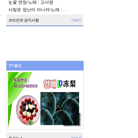
눈꽃 연정/노래 : 고사영
사랑은 장난이 아니야/노래 :…
7
코리안넷 공지사항
더보기
TV광고