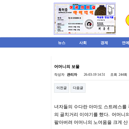
뉴스
사회
경제
연예
비
아
어머니의 보물
탑-
시
작성자
관리자
26-03-19 14:51
조회
244회
알
리
이전글
다음글
스
구
입
미
녀자들의 수다란 아마도 스트레스를 푸
프
진
의 골치거리 이야기를 했다. 어머니
후
팔아버려 어머니의 노여움을 크게 산
기
미