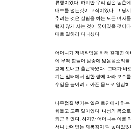
터
류행이였다. 하지만 우리 집은 농촌
강
대보를 덮는것이 고작이였다. 그 당시
직
도
추려는 것은 살림을 하는 모든 녀자
올
리
럽지 않게 사는 것이 꿈이였을 것이다
는
대로 일하러 다니셨다.
법
링
크
114
어머니가 저녁작업을 하러 갈때면 아
24
시
이 무척 힘들어 밤중에 앓음음소리를
간
교에 보내고 출근하였다. 그때가 바
대
출
기는 일터에서 일한 량에 따라 보수를
대
출
수입을 늘이려고 아픈 몸으로 열심히
후
18
모
나무껍질 벗기는 일은 로천에서 하는
아
비
힘들고 고된 일이였다. 녀성의 몸으
아
탑-
되군 하였다. 하지만 어머니는 이를 
프
서니 난데없는 재봉침이 떡 놓여있었
릴