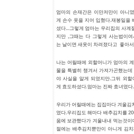
센
터
엄마의 손재간은 이만저만이 아니였
주
소
게 손수 옷을 지어 입혔다.재봉일을
야
셨다...그렇게 엄마는 우리집의 사계
돔
클
지만 ,그때는 다 그렇게 사는법이여
럽
는 날이면 새옷이 차려졌다고 좋아서
DOMCLUB
코
리
아
나는 어릴때에 외할머니가 엄마의 계
건
강
물을 특별히 챙겨서 가져가곤했는데 
코
야 사실을 알게 되였지만.그뒤 외
리
아
게 효도하셨다.엄마는 진짜 효녀였다.
e
뉴
스
우리가 어릴때에는 집집마다 겨울김
비
아
였다.우리집도 해마다 배추김치를 20
365
비
움에 보관했다가 겨울내내 먹는것이다
아
절에는 배추김치뿐만이 아니게 김치찌개
센