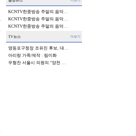
음성뉴스
더보기
KCNTV한중방송 주말의 음악…
에
KCNTV한중방송 주말의 음악…
하
KCNTV한중방송 주말의 음악…
었
입
TV뉴스
더보기
영등포구청장 조유진 후보, 대…
아리랑 가족/제작 : 림미화
우형찬 서울시 의원의 “양천 …
선
게
에
치
치
시
봄