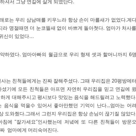
 하셔서 그냥 연길에 살게 되였단다.
래로는 우리 삼남매를 키우느라 항상 손이 마를새가 없었다.계
라 명절때면 더 눈코뜰새 없이 바쁘게 돌아쳣다. 엄마가 처사
 위신이 있었다…
약하였다. 엄마아빠의 월급으로 우리 형제 셋과 할머니까지 6
골사는 친척들에게는 진짜 잘해주셨다. 그때 우리집은 20평방메
하셨기에 모든 친척들은 아프면 자연히 우리집을 믿고 연길에 
절하게 대해주시고 평시보다 맛있는 음식을 해드릴려고 노력했다
 음식을 먹을수 있어서 좋아만했던 기억이 난다...엄마는 어
상 도와줬다.그래서 그런지 우리집은 항상 손님이 끊기질 않았다
아침에 "잘가세요"인사했는데 저녘에 또 다른 친척들이 방문
진짜 엄마에게 머리숙여진다.