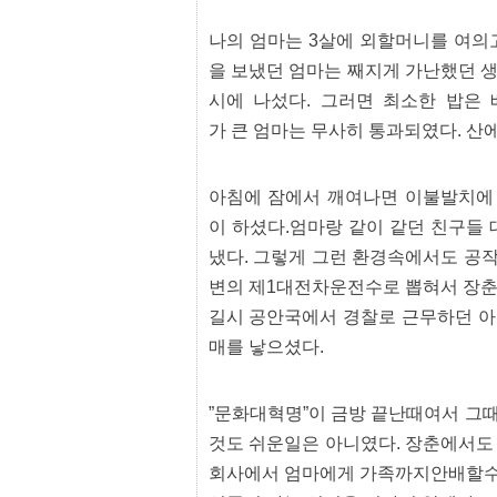
프
진
나의 엄마는 3살에 외할머니를 여의
약
국
을 보냈던 엄마는 째지게 가난했던 
임
시에 나섰다. 그러면 최소한 밥은
심
중
가 큰 엄마는 무사히 통과되였다. 
절
최
신
아침에 잠에서 깨여나면 이불발치에 
토
렌
이 하셨다.엄마랑 같이 같던 친구들
트
냈다. 그렇게 그런 환경속에서도 공
사
이
변의 제1대전차운전수로 뽑혀서 장춘
트
순
길시 공안국에서 경찰로 근무하던 아
위
매를 낳으셨다.
비
아
몰
웹
”문화대혁명”이 금방 끝난때여서 그
토
것도 쉬운일은 아니였다. 장춘에서도
끼
실
회사에서 엄마에게 가족까지안배할수
시