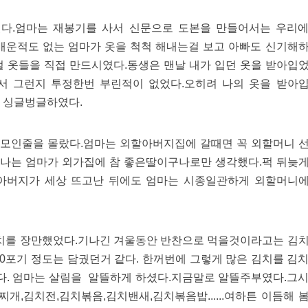
다.엄마는 재봉기를 사서 신문으로 도본을 만들어서는 우리
 배운적도 없는 엄마가 옷을 척척 해내는걸 보고 아빠도 신기해
절 옷들을 직접 만드시였다.동생은 맨날 내가 입던 옷을 받아입
서 그런지 투정한번 부린적이 없었다.오히려 나의 옷을 받아
 싱글벙글하였다.
모인줄을 몰랐다.엄마는 외할아버지집에 갈때면 꼭 외할머니 
나는 엄마가 외가집에 참 좋은딸이구나로만 생각했다.퍽 뒤늦
할아버지가 세상 뜨고난 뒤에도 엄마는 시종일관하게 외할머니
치를 장만했었다.기나긴 겨울동안 반찬으로 먹을것이라고는 김
0포기 정도는 담궜던거 같다. 한꺼번에 그렇게 많은 김치를 김
. 엄마는 살림을 알뜰하게 하셨다.지금말로 알뜰주부였다.그
,김치전,김치볶음,김치밴새,김치볶음밥......여하튼 이듬해 