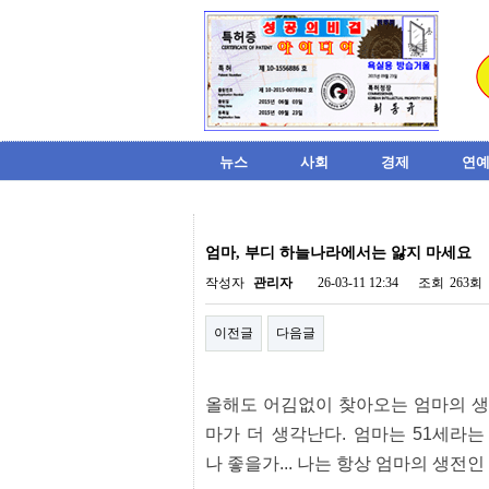
뉴스
사회
경제
연예
비
아
엄마, 부디 하늘나라에서는 앓지 마세요
탑-
시
작성자
관리자
26-03-11 12:34
조회
263회
알
리
이전글
다음글
스
구
입
미
올해도 어김없이 찾아오는 엄마의 생
프
진
마가 더 생각난다. 엄마는 51세라
후
나 좋을가... 나는 항상 엄마의 생전
기
미