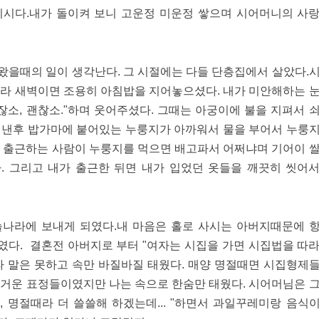
이시다.내가 돌이켜 보니 고운정 미운정 쌓으며 시어머니의 사
왔을때의 일이 생각난다. 그 시절에는 다들 단층집에서 살았다.
라 새벽이면 조용히 아침밥을 지어놓으셨다. 내가 미안해하는 
소, 괜찮소."하며 웃어주셨다. 그때는 아궁이에 불을 지펴서 
퍼낸후 밥가마에 붙어있는 누룽지가 아까워서 물을 부어서 누룽
게 출근하는 사람이 누룽지를 먹으면 배고파서 어쩌냐며 기어이 
다. 그리고 내가 출근한 뒤면 내가 입었던 옷들을 깨끗히 씻어
나라에 보내게 되였다.내 마음은 홀로 사시는 아버지때문에 
였다. 결혼전 아버지로 부터 "여자는 시집을 가면 시집법을 따
라 말은 못하고 속만 바질바질 태웠다. 매양 명절때면 시집형제
즐거운 표정들이였지만 나는 속으로 한숨만 태웠다. 시어머님은 
, 명절때라 더 쓸쓸해 하겠는데... "하면서 과일꾸레미랑 음식