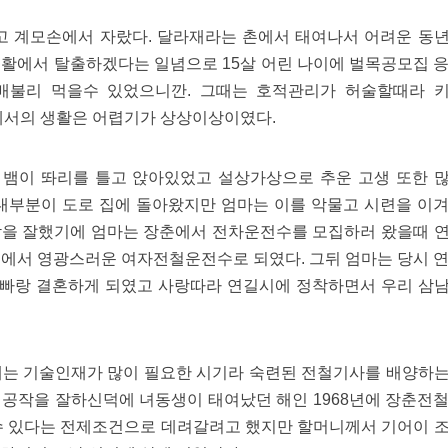
고 계모손에서 자랐다. 달라재라는 촌에서 태여나서 어려운 동
생활에서 탈출하겠다는 일념으로 15살 어린 나이에 벌목공모집 
 배불리 먹을수 있었으니깐. 그때는 호적관리가 허술할때라 
산에서의 생활은 어렵기가 상상이상이였다.
뱀이 똬리를 틀고 앉아있었고 설상가상으로 추운 고생 또한 
 대부분이 도로 집에 돌아왔지만 엄마는 이를 악물고 시련을 이
작을 잘했기에 엄마는 장춘에서 전차운전수를 모집하러 왔을때 
에서 영광스러운 여자전철운전수로 되였다. 그뒤 엄마는 당시 
빠랑 결혼하게 되였고 사랑따라 연길시에 정착하면서 우리 삼
때는 기술인재가 많이 필요한 시기라 숙련된 전철기사를 배양하
 공작을 잘하신덕에 녀동생이 태여났던 해인 1968년에 장춘전
 있다는 전제조건으로 데려갈려고 했지만 할머니께서 기어이 