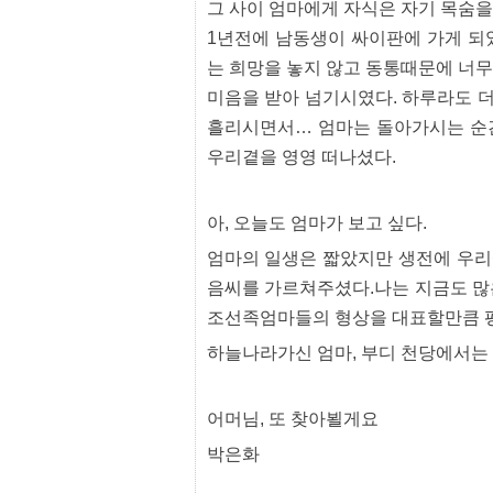
그 사이 엄마에게 자식은 자기 목숨
출
장
1년전에 남동생이 싸이판에 가게 되
파
는 희망을 놓지 않고 동통때문에 너
란
출
미음을 받아 넘기시였다. 하루라도 
장
마
흘리시면서… 엄마는 돌아가시는 순간
사
우리곁을 영영 떠나셨다.
지
우
즐
성
아, 오늘도 엄마가 보고 싶다.
무
료
엄마의 일생은 짧았지만 생전에 우리
만
음씨를 가르쳐주셨다.나는 지금도 많
남
어
조선족엄마들의 형상을 대표할만큼 평
플
미
하늘나라가신 엄마, 부디 천당에서는
프
진
약
어머님, 또 찾아뵐게요
국
하
박은화
혈