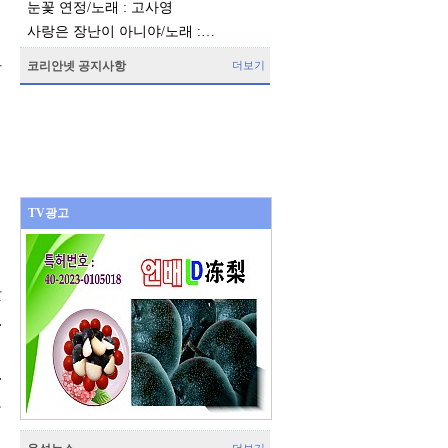
눈꽃 연정/노래 : 고사영
사랑은 장난이 아니야/노래 :…
다
코리안넷 공지사항
더보기
를
명
TV광고
터
왔
.
려
.
오