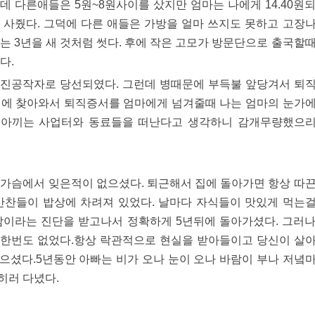
 다른애들은 5원~8원사이를 샀지만 엄마는 나에게 14.40원
 사줬다. 그덕에 다른 애들은 가방을 얼마 쓰지도 못하고 고장
는 3년을 새 것처럼 썻다. 후에 작은 고모가 방문단으로 출국할
다.
진공작자로 당선되였다. 그런데 병때문에 부득불 앞당겨서 퇴
집에 찾아와서 퇴직증서를 엄마에게 넘겨줄때 나는 엄마의 눈가
록 아끼는 사업터와 동료들을 떠난다고 생각하니 감개무량했으
 가슴에서 잊은적이 없으셨다. 퇴근해서 집에 돌아가면 항상 따
반찬들이 밥상에 차려져 있었다. 날마다 자식들이 맛있게 먹는
암이라는 진단을 받고나서 정확하게 5년뒤에 돌아가셨다. 그러
한번도 없었다.항상 락관적으로 현실을 받아들이고 당신이 살
으셨다.5년동안 아빠는 비가 오나 눈이 오나 바람이 부나 저녘
히러 다녔다.