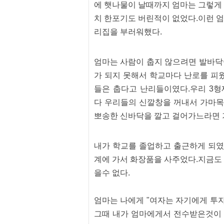
터
에 햇나물이 날때까지 엄마는 그렇게
강
치 한포기도 버린적이 없었다.이런 
직
도
리집을 부러워했다.
올
리
는
법
엄마는 사람이 춥지 않으려면 발바닥
링
가 되지 못해서 학교마다 난로를 피
크
114
들은 춥다고 난리들이였다.우리 3형
24
시
다 우리들의 신깔창을 꺼내서 가마목
간
뽀송한 신바닥을 깔고 걸어가느라면 기
대
출
대
출
내가 학교를 졸업하고 출근하게 되였
후
계에 가서 화장품을 사주었다.지금도
18
모
을수 없다.
아
비
아
엄마는 나에게 "여자는 자기에게 투자
탑-
프
그때 내가 엄마에게서 전수받은것이 
릴