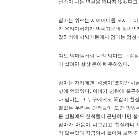
선족이 사는 연길을 떠나지 않겠다고
간
무
료
채
엄마는 위로는 시어머니를 모시고 아
팅
24
가 우리아버지가 박씨가문의 장손인지
시
잘하기에 박씨가문에서 엄마는 엄청
간
대
출
밍
여느 엄마들처럼 나의 엄마도 근검절
키
이 살려면 항상 돈이 빠듯하였다.
넷
갱
신
통
엄마는 자기에겐 "깍쟁이"였지만 시
영
만
밖에 안되였다. 아빠가 병원에 출근
남
다.엄마는 그 누구에게도 똑같이 친
찾
기
철없는 우리는 친척들이 오면 맛있는
출
운 살림에도 친척들이 곤난하다면 항
장
안
엄마가 마음이 너그럽고 친절하니 
마
기 일쑤였다.지금와서 돌이켜 보면 
비
아