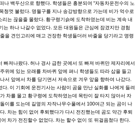
 떠나 백두산으로 향했다. 학생들은 흥분되여 “자동차운전수의 노
”를 목청껏 불렀다. 명월구를 지나 송강방향으로 가는데 비가 억수로
리는 끊을줄 몰랐다. 황구령기슭에 도착하였는데 비는 계속 내
기는 하나 나갈수 없었다. 모든 대원들은 근심에 잠겼지만 경험
밧줄을 견인고리에 매고 건장한 학생들더러 바줄을 당기라고 명령
 빠져나왔다. 허나 경사 급한 곳에서 또 빠져 바퀴만 제자리에서
주위에 있는 모래를 차바퀴 앞에 펴니 학생들도 따라 삽을 들고
나서 앞에서 차를 당기면서 저속으로 겨우 앞을 향하여 나갔다.
다. 이 기회에 운전기사는 사람이 곰을 만난 실화를 나에게 들려
가 차를 몰고 황구령에 도착하였는데 목탄이 잘 타지 않아서 자
돌이를 도는데 길옆의 자작나무수풀에서 100여근 되는 곰이 나
다. 차는 힘이 없어 후퇴했다가 다시 전진했는데 곰도 약간 후퇴
어 차가 전진할수 없었다. 차는 할수 없이 또 뒤걸음쳤다 한다.