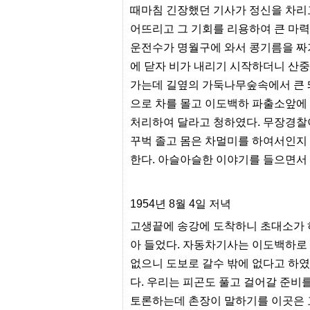
때마침 긴장했던 기사가 정신을 차리
센
터
어뜨리고 그 기회를 리용하여 큰 마
주
소
운전수가 명월구에 와서 콩기름을 짜
야
에 닫자 비가 내리기 시작하더니 산중
돔
클
가는데 길옆의 가둑나무숲속에서 큰 
럽
으로 차를 몰고 이도백하 파출소앞에
DOMCLUB
코
처리하여 달라고 청하였다. 무장경찰이
리
아
꾸벅 졸고 몸은 차멀미를 하여서인지
건
한다. 아슬아슬한 이야기를 들으면서
강
코
리
아
1954년 8월 4일 저녁
e
뉴
고생끝에 송강에 도착하니 초대소가 
스
비
아 들었다. 자동차기사는 이도백하로 
아
없으니 도보로 갈수 밖에 없다고 하였
365
비
다. 우리는 피곤도 풀고 걸어갈 준비
아
센
토론하는데 촌장이 말하기를 이곳은 