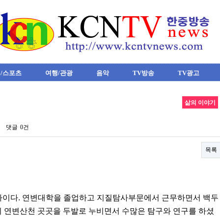
/스포츠
여행/관광
음악
TV방송
TV광고
삶의 이야기
댓글
0건
목록
자이다. 연변대학을 졸업하고 지질탐사부문에서 근무하면서 백두
연변산천 곳곳을 두발로 누비면서 수많은 탐구와 연구를 하셨