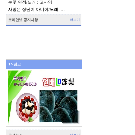
눈꽃 연정/노래 : 고사영
사랑은 장난이 아니야/노래 :…
코리안넷 공지사항
더보기
TV광고