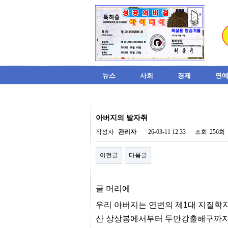
뉴스
사회
경제
연예
비
아
아버지의 발자취
탑-
시
작성자
관리자
26-03-11 12:33
조회
256회
알
리
이전글
다음글
스
구
입
미
글 머리에
프
진
우리 아버지는 연변의 제1대 지질학
후
기
산 상상봉에서부터 두만강출해구까지 
미