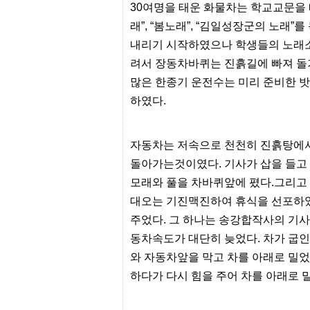
간
30여명을 태운 화물차는 학교교문을
무
래”, “봄노래”, “김일성장군의 노래
료
채
내리기 시작하였으나 학생들의 노래소
팅
24
려서 장동차바퀴는 진흙길에 빠져 돌
시
많은 한종기 운전수는 미리 준비한 
간
대
하였다.
출
밍
키
넷
자동차는 저속으로 천천히 진흙탕에서
갱
돌아가는것이였다. 기사가 삽을 들고 
신
통
모래와 풀을 차바퀴앞에 폈다.그리고 
영
대오는 기진맥진하여 휴식을 선포하였
만
남
주었다. 그 하나는 송강합작사의 기사
찾
기
동차속도가 대단히 늦었다. 차가 굽인
출
와 자동차앞을 막고 차를 아래로 밀었
장
안
하다가 다시 힘을 주어 차를 아래로 밀
마
비
아