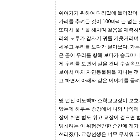
출
장
쉬여가기 위하여 다리밑에 들어갔더ㅣ 
파
란
가리를 추켜든 것이 100마리는 넘는 
출
또다시 풀속을 헤치며 걸음을 재촉하였
장
마
리의 노루가 갑자기 귀를 기웃거리며
사
지
세우고 우리를 보다가 달아났다. 가는
우
은 곰이 우리를 향해 보다가 슬그머
즐
성
게 우리를 보면서 길을 건너 수림속
무
보아서 마치 자연동물원을 지나는 것
료
만
고 하면서 아래와 같은 이야기를 들려
남
어
플
미
몇 년전 이도백하 소학교교장이 보호
프
았는데 하루는 송강에서 나와 남쪽에 
진
약
장이 쉬면 범도 쉬고 교장이 걸으면 
국
덮치려는 이 위험천만한 순간에 개가 
하
혈
쓰러졌다. 교장선생은 너무 무서워 그