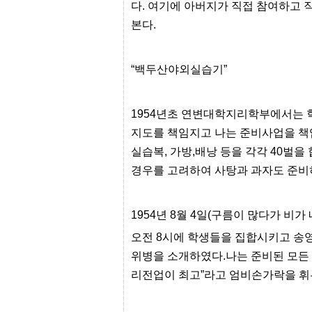
다. 여기에 아버지가 직접 참여하고 
프
진
본다.
약
국
임
심
“백두산야외실습기”
중
절
최
1954년초 연변대학지리학부에서는 
신
토
지도를 책임지고 나는 준비사업을 책임
렌
트
실습복, 가방,배낭 등을 각각 40벌을
사
경우를 고려하여 사탕과 과자도 준비
이
트
순
위
1954년 8월 4일(구름이 많다가 비가 
비
아
오전 8시에 학생들을 집합시키고 송
몰
위병을 소개하였다.나는 준비된 모든
웹
토
리전업이 최고”라고 엄비손가락을 휘
끼
실
시