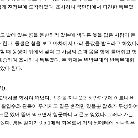
 쉽게 진정부에 도착하였다. 조사하니 국민당에서 파견한 특무였
고 밭에 있는 콩을 운반하러 갔는데 색다른 옷을 입은 사람이 돈
다 한다. 동생은 형을 보고 마차에서 내려 콩값을 받으라고 하였다.
할 때 동생이 뒤에서 덮쳐 그 사람의 손과 몸을 함께 틀어쥐고 형
 호송하여 조사하니 특무였다. 두 형제는 변방부대의 반특무대회
았다 한다.
림)
도백하를 향하여 떠났다. 송강을 지나 2급 하안단구에 이르니 비
는 활엽수와 관목이 우거지고 길은 흔적만 있을뿐 잡초가 무성하여
드문 있어 뜯어 먹으면서 행군하니 피곤도 잊었다. 그러나 가는
다. 뱀은 길이가 0.5-1메터 좌우로서 거의 50메테에 하나씩은