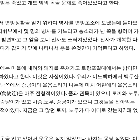
범은 죽었고 개도 범의 목을 문채로 죽어있었다고 한다.
서 변방정활을 알기 위하여 병사를 변방초소에 보냈는데 돌아오
 지휘부에서 몇 명의 병사를 거느리고 총소리가 난 쪽을 향하여 가
 발견하고 그 앞을 보니 전사도 쓰러져있었다. 전사가 개복한 다
르다가 갑자기 앞에 나타나서 총을 쏜것만이 기억된다고 하였다.
밤에는 마을에 내려와 돼지를 훔쳐가고 로랑포일대에서는 밤이면
하였다고 한다. 이것은 사실이였다. 우리가 이도백하에서 백두산
 남쪽에서 승냥이의 울음소리가 나는데 마치 어린애의 울음소리
(食物连)은 아주 전형적이였다. 풀과 관목이 있으니 토끼와 노루,
 승냥이가 있고 사슴,노루, 승냥이가 있으니 그것들을 잡아먹는
이였다. 지금은 그 많던 토끼, 노루가 다 어디로 갔는지? 왜 없
옷을 입고 있어서 웃옷은 젖지 않았으나 바지는 몽땅 젖었다. 이