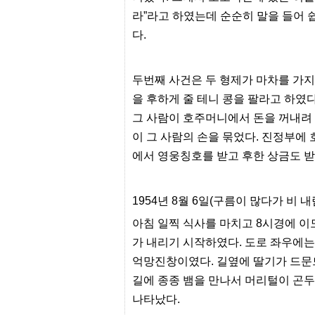
리
라”라고 하였는데 순순히 말을 들어
지
구
다.
입
통
영
비
두번째 사건은 두 형제가 마차를 가지
아
을 후하게 줄 테니 콩을 팔라고 하였
돔
그 사람이 호주머니에서 돈을 꺼내려 
클
럽
이 그 사람의 손을 묶었다. 진정부에
DOMCLUB.top
에서 영웅칭호를 받고 후한 상금도 받
신
규
노
제
1954년 8월 6일(구름이 많다가 비 내
휴
사
아침 일찍 식사를 마치고 8시경에 이
이
트
가 내리기 시작하였다. 도로 좌우에
북
억망진창이였다. 길옆에 딸기가 드문
토
끼
길에 종종 뱀을 만나서 머리털이 곤두섰
대
나타났다.
출
DB