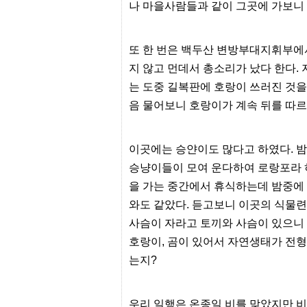
유
나 마을사람들과 같이 그곳에 가보니 
머
판
또 한 번은 백두산 변방부대지휘부에
지 않고 먼데서 총소리가 났다 한다.
는 도중 길복판에 호랑이 쓰러진 것을
음 물어보니 호랑이가 계속 뒤를 따
이곳에는 승얀이도 많다고 하였다. 
승냥이들이 모여 운다하여 로랑포라 
을 가는 중간에서 휴식하는데 밤중에
와도 같았다. 듣고보니 이곳의 식물련
사슴이 자라고 토끼와 사슴이 있으니
호랑이, 곰이 있어서 자연생태가 전형적
는지?
우리 일행은 온종일 비를 맞았지만 비