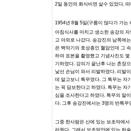
터
2일 동안의 화식비면 살수 있었다. 
강
직
도
올
1954년 8월 5일(구름이 많다가 가는 
리
는
아침식사를 마치고 생소한 송강의 자
법
고 야외로 나갔다. 송강진의 남쪽에는
링
크
은 백악기의 호성층인 혈암인데 그 속
114
24
하여 표본을 촬영했고 기념사진도 몇
시
기하였다. 강의가 끝난후 나는 촌장
간
대
낯선 손님이 와서 리발하였다. 리발
출
대
데 알고보니 특무였다. 그 특무는 
출
는 꼭 담보한다고 하였다. 특무는 자
후
18
심을 조사한다고 하였다. 특무의 말
모
다. 그후 송강진에서는 3명의 반특무
아
비
아
탑-
그중 한사람은 산에 있는 보초막에서
프
릴
러웠다. 그래서 보초막안에 있는 허술