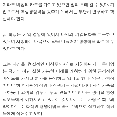
파
이라도 비장의 카드를 가지고 있으면 멀리 오래 갈 수 있다. 기
란
업으로서 핵심경쟁력을 갖추기 위해서는 부단히 연구하고 혁
출
장
신해야 한다.
마
사
지
심 회장은 기업 경영에 있어서 나만의 기업문화를 추구하고
우
즐
있으며 사랑하는 마음으로 약을 만들어야 경쟁력을 확보할 수
성
무
있다고 한다.
료
만
남
그는 자신을 ‘현실적인 이상주의자’ 로 자칭하면서 터무니없
어
플
는 공상이 아닌 실현 가능한 미래를 개척하기 위한 긍정적인
미
마인드를 가지고 회사를 운영하고 있다고 했다. 약은 과학적
프
진
이어야 하며 사람의 생명과 직관되는 사업이기에 자기 가족을
약
대하듯이 고객을 염두에 두고 만들어야 한다는 생각을 항상
국
하
직원들에게 이해시키고 있다는 것이다. 그는 ‘사랑은 최고의
혈
약이다’는 문화적인 경영이념을 솔선수범으로 실천하고 직원
유
들에게 심어주고 있다.
머