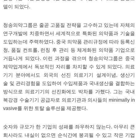
구
델이 되었다.
입
통
영
비
청송의약그룹은 줄곧 고품질 전략을 고수하고 있는데 자체의
아
연구개발에 치중하면서 세계적으로 특화된 의약품과 기술을
돔
도입하는데 주력하였다. 중국 의약품 관리규정에 따라 등록신
클
럽
청, 품질 컨트롤, 런칭 후 관리 등 체계화된 의약품 기업으로
DOMCLUB.top
거듭나게 되었다. 이런 과정을 겪으며 청송의약그룹은 중국
신
규
제약업계에서 독보적인 자리를 차지할 수 있게 되었다. 의료
노
제
기기 분야에서도 외국의 선진 의료기기 설계이념, 생산기
휴
술 및 관리경험을 도입하여 수입제품과 국내생산을 결합하는
사
이
방식으로 의료기기의 선진화에도 박차를 가했다. 그는 국내
트
복강경 수술기기 공급자로 의료기관과 의사들의 minimally in
북
토
vasive를 위한 토탈 솔루션을 제공했다.
끼
대
출
숫자와 규모가 한 기업의 성패를 좌우하지 않는다. 아무리 큰
DB
출
회사라도 내실이 없으면 순식간에 붕괴될 수 있고 작은 기업
장