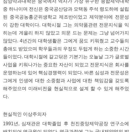
심양약과대학은 중국에서 역사가 가장 유구한 종합제약대학
주
중 하나이며 전신은 중국공산당과 모택동 주석 령도하에 설립
소
야
된 중국공농홍군위생학교 제조반이었고 제약분야에 전문성
돔
클
이 강한 대학이다. 대학시절 그는 의약품관련 전문지식을 익
럽
히는데 게을리 하지 않았고 의문 드는 문제는 그냥 넘어가지
DOMCLUB
코
않았다. 4년간의 대학생활은 그에게 꿈도 키워줬고 교수들의
리
총애도 받았으며 학우들과의 우정도 두텁게 하는 소중한 시간
아
건
들이었다. 대학시절에 갈고닦은 기본기는 오늘날 그가 글로벌
강
코
사업을 키워나가는 중요한 자산이 되었고 전문지식은 회사를
리
운영하는데 있어 핵심경쟁력이 되었다. 바른 심성과 전문성은
아
e
그에게 인생에 대한 소중함과 사업에 대한 책임감을 갖도록
뉴
해주었으며 미래비전을 현실적으로 설계 할 수 있게 해주었
스
비
다.
아
365
비
아
현실적인 이상주의자
센
터
1991년, 심재관은 대학졸업 후 천진중앙제약공장 연구소에
강
배치되어 연구원이 되었다. 연구과정에 그는 국내제약업의 발