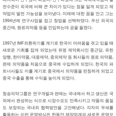
직
도
전수준이 외국에 비해 큰 차이가 있다는 점을 알게 되었고 제
올
약업의 발전 가능성을 보아냈다. 미래에 대한 꿈을 안고 그는
리
는
1994년에 연구사업을 접고 창업을 선택하였다. 우선 외국의
법
링
중간재, 원료의약품 등을 인입하는데 공을 들였다.
크
114
24
1997년 IMF외환위기를 계기로 한국이 어려움을 겪고 있을 때
시
간
새로운 기회를 잡게 되었는데 유명 제약회사인 종근당, 유한
대
양행, 한미약품, 대웅제약, 중외제약 등 회사들의 원료 의약품,
출
대
완제 의약품을 처음으로 중국에 수입하게 되었다. 한국의 파
출
후
트너사들도 이를 계기로 중국에서 의약품을 런칭하게 되었고
18
중국 수출을 통해 수익을 높이게 되었다.
모
아
비
아
청송의약그룹은 연구개발과 판매는 국내에서 하고 생산은 국
탑-
외에서 완성하는 식으로 시장수요도 만족시키고 약품의 품질
프
릴
도 보장되는 국내외 협력방안을 고안해냈다. 각자의 우세를
리
지
활용하는 이런 운영방식은 한동안 제약업계의 새로운 운영모