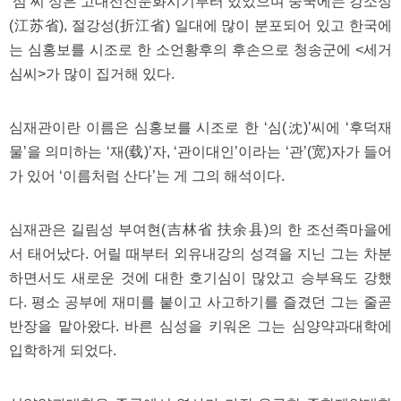
‘심’씨 성은 고대선진문화시기부터 있었으며 중국에는 강소성
료
채
(江苏省), 절강성(折江省) 일대에 많이 분포되어 있고 한국에
팅
는 심홍보를 시조로 한 소언황후의 후손으로 청송군에 <세거
24
시
심씨>가 많이 집거해 있다.
간
대
출
밍
심재관이란 이름은 심홍보를 시조로 한 ‘심(沈)’씨에 ‘후덕재
키
물’을 의미하는 ‘재(载)’자, ‘관이대인’이라는 ‘관’(宽)자가 들어
넷
갱
가 있어 ‘이름처럼 산다’는 게 그의 해석이다.
신
통
영
심재관은 길림성 부여현(吉林省 扶余县)의 한 조선족마을에
만
남
서 태어났다. 어릴 때부터 외유내강의 성격을 지닌 그는 차분
찾
하면서도 새로운 것에 대한 호기심이 많았고 승부욕도 강했
기
출
다. 평소 공부에 재미를 붙이고 사고하기를 즐겼던 그는 줄곧
장
안
반장을 맡아왔다. 바른 심성을 키워온 그는 심양약과대학에
마
입학하게 되었다.
비
아
센
터