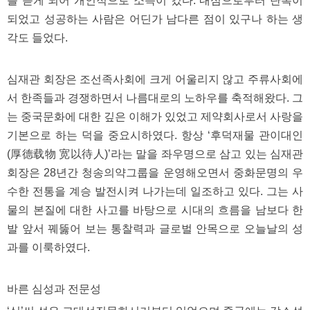
를 듣게 되어 개인적으로 소득이 컸다. 내심으로부터 탄복이
약
되었고 성공하는 사람은 어딘가 남다른 점이 있구나 하는 생
국
임
각도 들었다.
심
중
절
심재관 회장은 조선족사회에 크게 어울리지 않고 주류사회에
최
신
서 한족들과 경쟁하면서 나름대로의 노하우를 축적해왔다. 그
토
렌
는 중국문화에 대한 깊은 이해가 있었고 제약회사로서 사랑을
트
기본으로 하는 덕을 중요시하였다. 항상 ‘후덕재물 관이대인
사
이
(厚德载物 宽以待人)’라는 말을 좌우명으로 삼고 있는 심재관
트
회장은 28년간 청송의약그룹을 운영해오면서 중화문명의 우
순
위
수한 전통을 계승 발전시켜 나가는데 일조하고 있다. 그는 사
비
아
물의 본질에 대한 사고를 바탕으로 시대의 흐름을 남보다 한
몰
발 앞서 꿰뚫어 보는 통찰력과 글로벌 안목으로 오늘날의 성
웹
토
과를 이룩하였다.
끼
실
시
바른 심성과 전문성
간
무