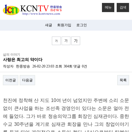
메뉴
검색
새글
회원가입
로그인
비
삶의 이야기
아
사랑은 최고의 약이다
탑-
시
작성자
한중방송
26-02-20 23:03
조회
304회
댓글
0건
알
리
이전글
다음글
목록
스
구
입
본문
미
천진에 정착해 산 지도 10여 년이 넘었지만 주변에 소리 소문
프
진
없이 큰사업을 하는 조선족 경영인이 있다는 소문은 얼마 전
후
기
에 들었다. 그가 바로 청송의약그룹 회장인 심재관이다. 중한
미
수교 30주년을 계기로 심재관 회장을 만나 그의 창업이야기
프
진