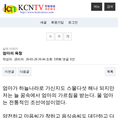
메뉴
검색
새글
회원가입
로그인
비
삶의 이야기
아
엄마의 욕창
탑-
시
작성자
관리자
26-01-26 16:44
조회
339회
댓글
0건
알
리
이전글
다음글
목록
스
구
입
본문
미
엄마가 하늘나라로 가신지도 스물다섯 해나 되지만
프
진
저는 늘 꿈속에서 엄마의 가르침을 받는다. 울 엄마
후
는 전통적인 조선여성이였다.
기
미
프
얌전하고 마음씨가 착하고 음식솜씨도 대단하고 다
진