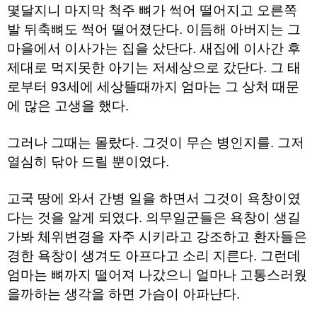
구
몇달지니 마지막 척주 뼈가 썩어 떨어지고 오른쪽
입
발 뒤축뼈도 썩어 떨어졌단다. 이듬해 아버지는 그
통
영
마을에서 이사가는 집을 샀단다. 새집에 이사간 후
비
제대로 먹지못한 아기는 저세상으로 갔단다. 그 태
아
로부터 93세에 세상뜰때까지 엄마는 그 상처 때문
돔
클
에 많은 고생을 했다.
럽
DOMCLUB.top
신
그러나 그때는 몰랐다. 그것이 무슨 병인지를. 그저
규
노
열심히 닦아 드릴 뿐이였다.
제
휴
사
고국 땅에 와서 간병 일을 하면서 그것이 욕창이였
이
다는 것을 알게 되였다. 의무일군들은 욕창이 생길
트
북
가봐 체위변경을 자주 시키라고 강조하고 환자들은
토
경한 욕창이 생겨도 아프다고 소리 지른다. 그런데
끼
대
엄마는 뼈까지 떨어져 나갔으니 얼마나 고통스러웠
출
DB
을까하는 생각을 하면 가슴이 아파난다.
출
장