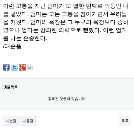
파
이런 고통을 지닌 엄마가 또 열한 번째로 막둥인 나
란
를 낳았다. 엄마는 모든 고통을 참아가면서 우리들
출
장
을 키웠다. 엄마의 욕창은 그 누구의 욕창보다 중하
마
였으나 엄마는 강의한 의력으로 뻗혔다. 이런 엄마
사
지
를 나는 존중한다.
우
즐
/태순음
성
무
료
만
남
어
플
미
댓글목록
프
진
등록된 댓글이 없습니다.
약
국
하
혈
이전글
다음글
목록
유
머