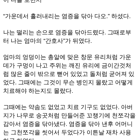
료
채
팅
“가운데서 흘러내리는 염증을 닦아 다오.” 하셨다.
24
시
간
나는 떨리는 손으로 염증을 닦아드렸다. 그때로부
대
출
터 나는 엄마의 “간호사”가 뒤였다.
밍
키
넷
엄마의 엉덩이는 총알에 맞은 창문 유리처럼 가운
갱
데가 구멍이 나고 주위는 깨진 유리에 금이간것처
신
통
럼 많은 줄이 밖으로 뻗어 있었고 돌처럼 굳어져 있
영
만
었다. 그때에는 그것이 무슨 병인지 몰랐고 어떻게
남
치료해야 하는지도 몰랐다.
찾
기
출
그때에는 약솜도 없었고 치료 기구도 없었다. 아버
장
안
지가 나무로 송곳처럼 만들어준 꼬챙기에 천쪼각을
마
감아서 염증을 닦아냈다. 염증을 닦아 낸후 어머니
비
아
는 그천쪼각을 씻어서 두었다가 이튼날 재차 사용
센
터