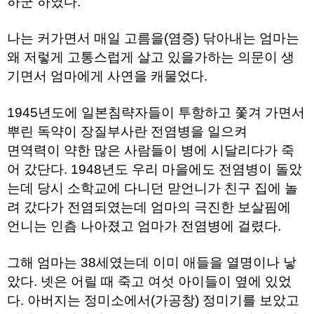
하군 하였다.
주
소
야
나는 커가면서 매일 고름을(염증) 닦아내는 엄마는
돔
왜 저렇게 고통스럽게 살고 있을가하는 의문이 생
클
럽
기면서 엄마에게 사연을 캐물었다.
DOMCLUB
코
리
1945년도에 일본침략자들이 투항하고 쫓겨 가면서
아
건
뿌린 독약이 장질부사란 전염병을 일으켜
강
면역력이 약한 많은 사람들이 병에 시달리다가 죽
코
리
어 갔단다. 1948년도 우리 마을에도 전염병이 돌았
아
는데 당시 소학교에 다니던 맏언니가 친구 집에 놀
e
뉴
려 갔다가 전염되였는데 엄마의 극진한 보살핌에
스
비
언니는 인츰 나아졌고 엄마가 전염병에 걸렸다.
아
365
비
그해 엄마는 38세였는데 이미 애들을 열명이나 낳
아
았다. 넷은 어릴 때 죽고 여섯 아이들이 옆에 있었
센
터
다. 아버지는 정미소에서(가공창) 정미기를 보았고
강