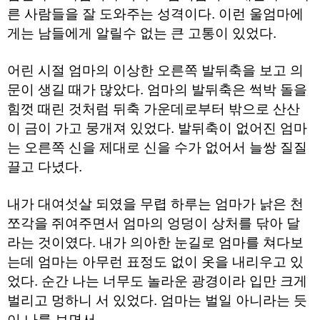
약
른 사람들을 잘 도와주는 성격이다. 이런 울엄마에
국
게는 남들에게 알릴수 없는 큰 고통이 있었다.
임
심
중
어린 시절 엄마의 이상한 오른쪽 발뒤축을 보고 의
절
최
문이 생길 때가 많았다. 엄마의 발뒤축은 썩박 돌을
신
토
힘껏 때린 것처럼 뒤축 가운데로부터 밖으로 산산
렌
이 금이 가고 뭉개져 있었다. 발뒤축이 없어진 엄마
트
사
는 오른쪽 신을 제대로 신을 수가 없어서 늘쌍 질질
이
끌고 다녔다.
트
순
위
내가 대여섯살 되였을 무렵 하루는 엄마가 낡은 천
비
아
쪼각을 쥐여주면서 엄마의 엉덩이 상처를 닦아 달
몰
웹
라는 것이였다. 내가 의아한 눈길로 엄마를 쳐다보
토
는데 엄마는 아무런 표정도 없이 옷을 내리우고 있
끼
실
었다. 순간 나는 너무도 놀라운 광경이라 입만 크게
시
벌리고 멍하니 서 있었다. 엄마는 벌일 아니라는 듯
간
무
이 나를 보면서