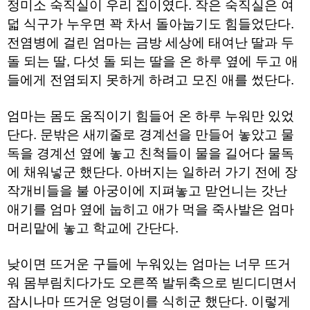
직
정미소 숙직실이 우리 집이였다. 작은 숙직실은 여
도
덟 식구가 누우면 꽉 차서 돌아눕기도 힘들었단다.
올
리
전염병에 걸린 엄마는 금방 세상에 태여난 딸과 두
는
돌 되는 딸, 다섯 돌 되는 딸을 온 하루 옆에 두고 애
법
링
들에게 전염되지 못하게 하려고 모진 애를 썼단다.
크
114
24
엄마는 몸도 움직이기 힘들어 온 하루 누워만 있었
시
간
단다. 문밖은 새끼줄로 경계선을 만들어 놓았고 물
대
독을 경계선 옆에 놓고 친척들이 물을 길어다 물독
출
대
에 채워넣군 했단다. 아버지는 일하러 가기 전에 장
출
후
작개비들을 불 아궁이에 지펴놓고 맏언니는 갓난
18
애기를 엄마 옆에 눕히고 애가 먹을 죽사발은 엄마
모
아
머리맡에 놓고 학교에 간단다.
비
아
탑-
낮이면 뜨거운 구들에 누워있는 엄마는 너무 뜨거
프
릴
워 몸부림치다가도 오른쪽 발뒤축으로 빋디디면서
리
잠시나마 뜨거운 엉덩이를 식히군 했단다. 이렇게
지