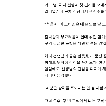
센
어느 날, 처녀 선생이 첫 편지를 보내
터
일이었기에 근처 식당에서 생맥주를 한
주
소
야
돔
“석운이, 이 고비만은 네 손으로 날 도
클
럽
DOMCLUB
절박함과 부끄러움이 한데 섞인 말이었
코
구의 간절한 눈빛을 외면할 수는 없었
리
아
건
강
처녀 선생님의 글은 반듯했고, 문장 
코
함에도 무작정 감정을 쏟기보다, 한 
리
아
일임에도, 선생님의 진심을 다치게 해
e
뉴
내리며 생각했다.
스
비
아
‘이분은 상처를 주어서는 안 될 사람이
365
비
아
그날 오후, 텅 빈 교실에서 나는 군복
센