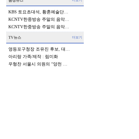
음성뉴스
더보기
KBS 토요초대석, 황혼예술단…
KCNTV한중방송 주말의 음악…
KCNTV한중방송 주말의 음악…
TV뉴스
더보기
영등포구청장 조유진 후보, 대…
아리랑 가족/제작 : 림미화
우형찬 서울시 의원의 “양천 …