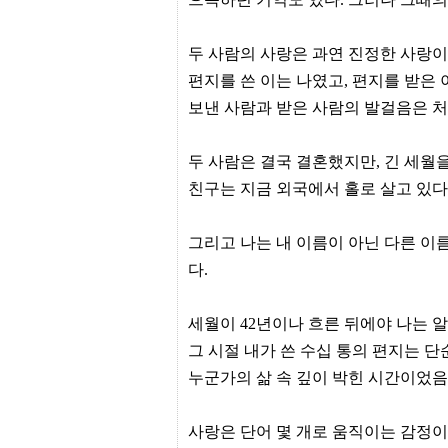
출
장
파
두 사람의 사랑은 과연 진정한 사랑이
란
편지를 쓴 이는 나였고, 편지를 받은 
출
장
보낸 사람과 받은 사람의 발걸음은 처
마
사
지
두 사람은 결국 결혼했지만, 긴 세월
우
즐
친구는 지금 외국에서 홀로 살고 있다
성
무
료
그리고 나는 내 이름이 아닌 다른 이
만
남
다.
어
플
미
세월이 42년이나 흐른 뒤에야 나는 알
프
그 시절 내가 쓴 수십 통의 편지는 
진
약
누군가의 삶 속 깊이 박힌 시간이었음
국
하
혈
사랑은 단어 몇 개로 움직이는 감정이