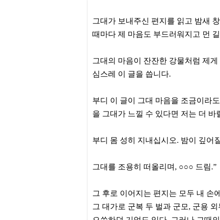
리
지
구
그대가 보내주신 편지를 읽고 밤새 창
입
때마다 제 마음도 부드러워지고 먼 길
통
영
비
그대의 마음이 잔잔한 강물처럼 제게 
아
심스레 이 글을 씁니다.
돔
클
럽
부디 이 글이 그대 마음을 조금이라도
DOMCLUB.top
신
을 그대가 느낄 수 있다면 저는 더 바
규
노
제
부디 몸 성히 지내십시오. 밤이 깊어
휴
사
이
그대를 조용히 떠올리며, ○○○ 드림.”
트
북
토
그 후로 이어지는 편지는 모두 내 손에
끼
대
그 대가로 군복 두 벌과 군모, 군용
출
DB
으쓱하던 기억도 있다. 그러나 그때의