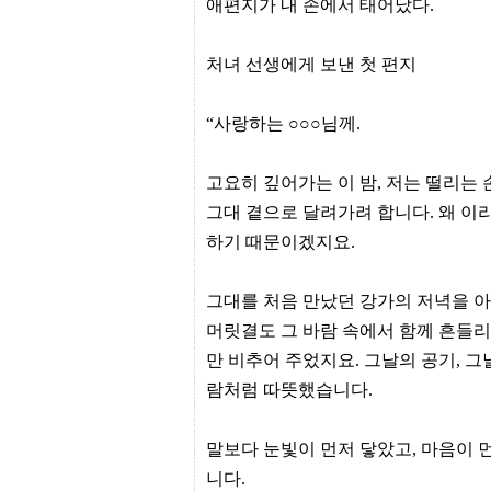
터
애편지가 내 손에서 태어났다.
강
직
도
처녀 선생에게 보낸 첫 편지
올
리
는
“사랑하는 ○○○님께.
법
링
크
고요히 깊어가는 이 밤, 저는 떨리는 
114
24
그대 곁으로 달려가려 합니다. 왜 이
시
간
하기 때문이겠지요.
대
출
대
그대를 처음 만났던 강가의 저녁을 아
출
머릿결도 그 바람 속에서 함께 흔들리
후
18
만 비추어 주었지요. 그날의 공기, 그
모
아
람처럼 따뜻했습니다.
비
아
탑-
말보다 눈빛이 먼저 닿았고, 마음이 
프
니다.
릴