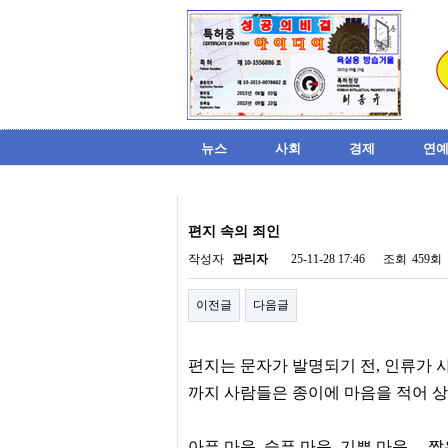
뉴스
사회
경제
연예
비
아
편지 속의 죄인
탑-
시
작성자
관리자
25-11-28 17:46
조회
459회
알
리
이전글
다음글
스
구
입
미
편지는 문자가 발명되기 전, 인류가 
프
진
까지 사람들은 종이에 마음을 적어 상
후
기
미
아픈 마음, 슬픈 마음, 기쁜 마음… 짧