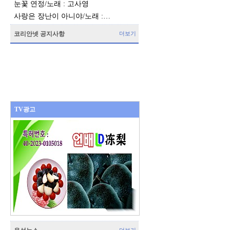
눈꽃 연정/노래 : 고사영
사랑은 장난이 아니야/노래 :…
코리안넷 공지사항
더보기
TV광고