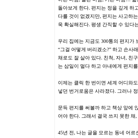
프
돌아보게 한다. 편지는 정을 깊게 하
진
약
다를 것이 없겠지만, 편지는 사고하는
국
욱 확실해진다. 평생 간직할 수 있다
임
심
중
절
우리 집에는 지금도 300통의 편지가
최
“그걸 어떻게 버리겠소?” 하고 손사래
신
토
채로도 잘 살아 있다. 친척, 자녀,
렌
는 삼일이 멀다 하고 아내에게 편지를 
트
사
이
트
이제는 클릭 한 번이면 세계 어디와도
순
넣던 번거로움은 사라졌다. 그러나 정
위
비
아
문득 편지를 써볼까 하고 책상 앞에 
몰
웹
어야 한다. 그래서 결국 쓰지 못한 채
토
끼
실
45년 전, 나는 글을 모르는 동네 어
시