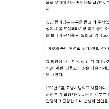
간
으로 무대에 서는 배우와도 같았다. 
무
다.
료
채
팅
옆집 할머님은 봉투를 들고 와 두서없
24
시
상이니 몸 조심해라.” 군 복무 중인 
간
대
을 보태어 편지를 써 드렸고, 읽어 
출
밍
키
“이렇게 속이 후련할 수가 없네. 편지를
넷
갱
신
그 칭찬에 나는 더 정성껏, 더 따뜻하
통
영
리알, 계란, 민물고기 같은 작은 사
만
을 내렸다.
남
찾
기
1982년 9월, 요녕사범학교 시절이다
출
장
군인’이라 불렸지만, 글은 영 서투른
안
마
단정하고 곱상한 처녀 선생과 인연을 
비
아