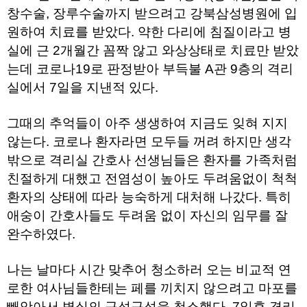
약
창수술, 장루수술까지 받으려고 강북삼성병원에 입
국
원하여 치료를 받았다. 약한 다리에 침질이라고 병
임
심
실에 근 2개월간 꼼짝 않고 와상상태로 치료만 받았
중
절
는데 코로나19로 판정받아 부득불 A관 9층의 격리
최
실에서 7일을 지낸적 있다.
신
토
렌
그때의 추억들이 아주 생생하여 지금도 잊혀 지지
트
사
않는다. 코로나 환자라면 모두들 꺼려 하지만 생각
이
밖으로 격리실 간호사 선생님들은 환자를 가족처럼
트
순
친절하게 대했고 전염성이 높아도 두려움없이 척척
위
비
환자의 상태에 따라 능숙하게 대처해 나갔다. 특히
아
애숭이 간호사들도 두려움 없이 자신의 임무를 잘
몰
웹
완수하였다.
토
끼
실
나는 날마다 시간 맞추어 청소하러 오는 비교적 연
시
로한 여사님들한테는 페를 끼치지 않으려고 마포를
간
무
빼앗아서 병실의 구석구석을 청소했다. 7일후 격리