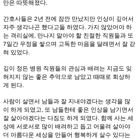
만은 따뜻해졌다.
주
소
야
간호사들은 2년 전에 잠깐 만났지만 인상이 깊어서
돔
클
자주 생각나곤 했다고들 하였다. 가지 않았어야 하
럽
는 격리실에, 만나지 말아야 할 친절한 직원들과 또
DOMCLUB
코
7일간 우정을 쌓으며 고독한 마음을 달래면서 잘 갇
리
혀 있었다.
아
건
강
코
깊이 정든 병원 직원들의 관심과 배려는 지금도 잊
리
혀지지 않는 좋은 추억으로 남았고 때때로 회상하
아
e
게 된다.
뉴
스
비
사람이 살면서 남들과 잘 지내야겠다는 생각을 많
아
365
이 하게 되였고, 또 남들한테 좋은 인상을 남기면서
비
잘 살아야겠다는 다짐도 하게 되였다. 함께 사는 세
아
센
상에 서로서로 많이 배려하고 돕고 어울려 살아야
터
더 아름다운 세상을 만들어 행복하게 살수 있다는
강