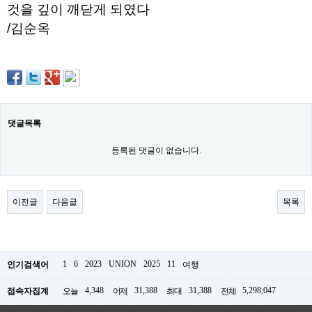
직
것을 깊이 깨닫게 되였다
도
올
/김순옥
리
는
법
링
크
114
24
시
댓글목록
간
대
등록된 댓글이 없습니다.
출
대
출
후
18
이전글
다음글
목록
모
아
비
아
탑-
1
6
2023
UNION
2025
11
인기검색어
여행
프
릴
4,348
31,388
31,388
5,298,047
접속자집계
오늘
어제
최대
전체
리
지