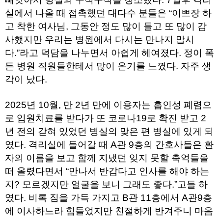
료
채
실에서 나올 때 접촉했던 대다수 분들은 “이쁘장 하
팅
고 착한 여사님, 그동안 정도 많이 들고 또 많이 감
24
시
사했지만 우리는 병원에서 다시는 만나지 맙시
간
다.”라고 덕담을 나누면서 아쉽게 헤여졌다. 정이 폭
대
출
든 병원 직원들한테서 많이 온기를 느꼈다. 자주 생
밍
키
각이 났다.
넷
갱
신
2025년 10월, 만 2년 만에 이용자는 흡인성 폐렴으
통
로 입원치료를 받다가 또 코로나19로 확진 받고 2
영
만
년 전의 갇혀 있었던 병실의 맞은 편 병실에 있게 되
남
였다. 격리실에 들어갈 때 A관 9층의 간호사들은 환
찾
기
자의 이름을 보고 함께 지냈던 잊지 못할 축억들을
출
장
떠 올렸다면서 “만나서 반갑다고 인사를 해야 하는
안
지? 모르겠지만 얼굴을 보니 그래도 좋다.”고들 하
마
비
였다. 비록 짐을 가득 가지고 B관 11층에서 A관9층
아
에 이사하느라 힘들었지만 친절하게 반겨주니 마음
센
터