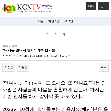
메뉴
검색
새글
회원가입
로그인
비
삶의 이야기
아
“다시는 만나지 말자” 약속 했거늘
탑-
시
작성자
관리자
25-11-13 12:38
조회
470회
댓글
0건
알
리
이전글
다음글
목록
스
구
입
본문
미
“만나서 반갑습니다. 또 오세요, 또 만나요.”라는 인
프
진
사말은 사람들의 마음을 훈훈하게 만든다. 하지만
후
이런 인사를 하지 말아야 곳 따로 있다.
기
미
프
2023년 10월에 내가 돌보는 이용자(장애인)분은 욕
진