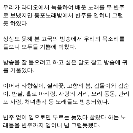
료
우리가 라디오에서 녹음하여 배운 노래를 무 반주
채
팅
로 보냈지만 동포노래방에서 반주를 입히니 그럴
24
시
듯 하였다.
간
대
출
상상도 못해 본 고국의 방송에서 우리의 목소리를
밍
들으니 모두들 기쁨에 벅찼다.
키
넷
갱
방송을 잘 들으려고 하고 싶은 말도 참고 방송에 귀
신
통
를 기울였다.
영
만
남
이어서 타향살이, 찔레꽃, 고향의 봄, 갑돌이와 갑순
찾
기
이, 반달, 홀로 아리랑, 사랑의 거리, 오리 동동, 만리
출
포 사랑, 처녀총각 등 노래들도 방송되였다.
장
안
마
반주 없이 입으로만 부르는 늦었다 빨랐다 하는 노
비
아
래들을 반주까지 입히니 넘 그럴듯했다.
센
터