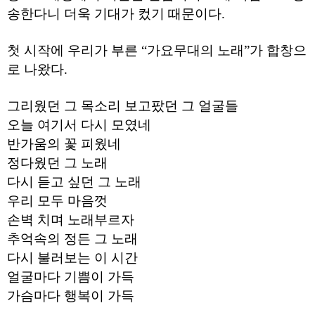
약
송한다니 더욱 기대가 컸기 때문이다.
국
임
심
첫 시작에 우리가 부른 “가요무대의 노래”가 합창으
중
로 나왔다.
절
최
신
그리웠던 그 목소리 보고팠던 그 얼굴들
토
렌
오늘 여기서 다시 모였네
트
사
반가움의 꽃 피웠네
이
정다웠던 그 노래
트
순
다시 듣고 싶던 그 노래
위
우리 모두 마음껏
비
아
손벽 치며 노래부르자
몰
웹
추억속의 정든 그 노래
토
다시 불러보는 이 시간
끼
실
얼굴마다 기쁨이 가득
시
가슴마다 행복이 가득
간
무