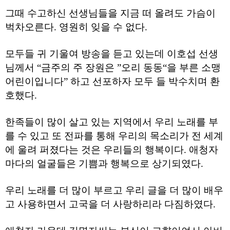
주
그때 수고하신 선생님들을 지금 떠 올려도 가슴이
소
야
벅차오른다. 영원히 잊을 수 없다.
돔
클
럽
모두들 귀 기울여 방송을 듣고 있는데 이호섭 선생
DOMCLUB
님께서 “금주의 주 장원은 ”오리 동동“을 부른 소맹
코
리
어린이입니다” 하고 선포하자 모두 들 박수치며 환
아
호했다.
건
강
코
리
한족들이 많이 살고 있는 지역에서 우리 노래를 부
아
를 수 있고 또 전파를 통해 우리의 목소리가 전 세계
e
뉴
에 울려 퍼졌다는 것은 우리들의 행복이다. 애청자
스
마다의 얼굴들은 기쁨과 행복으로 상기되였다.
비
아
365
비
우리 노래를 더 많이 부르고 우리 글을 더 많이 배우
아
고 사용하면서 고국을 더 사랑하리라 다짐하였다.
센
터
강