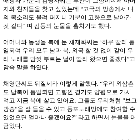
애청자 가운데 김명자씨는 부산이 고향이여서 아버
직
도
지와 친지들을 찾고 싶었는데 “고국의 방송에서 나
올
의 목소리도 울려 퍼지니 기분이 고향으로 날아간
리
는
것 같다" 며 감동의 눈물을 훔치기도 했다.
법
링
크
어머니와 동생을 북에 둔 채재화씨는 ‘하루 빨리 통
114
24
일되여 우리 모두 남과 북, 외국 할 것 없이 같이 우
시
리 노래를 맘껏 부르는 날이 빨리 왔으면 좋겠다”고
간
대
맘속 말을 하였다.
출
대
출
채영단씨도 뒤질세라 이렇게 말했다. “우리 외삼촌
후
18
도 남북이 통일되면 고향인 경기도 양평으로 가시
모
려고 지금 북에 살고 있어요. 그들도 우리처럼 ”보그
아
비
방송“을 잘 들을 수 있고 동포노래방에도 참여할 수
아
탑-
있었으면 얼마나 좋겠어요?” 라고 하면서 눈물을 머
프
금었다.
릴
리
지