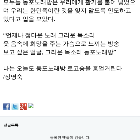
모두들 동포노래방은 우리에게 활기를 불어 넣었으
구
입
며 우리는 한민족이란 것을 잊지 말도록 인도하고
통
있다고 입을 모았다.
영
비
아
“언제나 정다운 노래 그리운 목소리
돔
웃 음속에 희망을 주는 가슴으로 느끼는 방송
클
럽
보고 싶은 얼굴, 그리운 목소리 동포노래방”
DOMCLUB.top
신
규
나는 오늘도 동포노래방 로고송을 흥얼거린다.
노
제
/장명숙
휴
사
이
트
북
토
끼
대
출
댓글목록
DB
출
등록된 댓글이 없습니다.
장