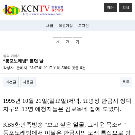
메뉴
검색
새글
회원가입
로그인
비
삶의 이야기
아
“동포노래방” 듣던 날
탑-
시
작성자
관리자
25-07-01 20:17
조회
536회
댓글
0건
알
리
이전글
다음글
목록
스
구
입
본문
미
1995년 10월 21일(일요일)저녁, 요녕성 반금시 쌍대
프
진
자구의 13명 애청자들은 김보옥네 집에 모였다.
후
기
미
KBS한민족방송 “보고 싶은 얼굴, 그리운 목소리”
프
동포노래방에서 이날은 반금시의 노래 특집으로 방
진