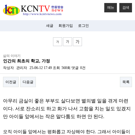
메뉴
검색
새글
회원가입
로그인
비
삶의 이야기
아
인간의 최초의 학교, 가정
탑-
시
작성자
관리자
25-06-12 17:49
조회
568회
댓글
0건
알
리
이전글
다음글
목록
스
구
입
본문
미
아무리 금실이 좋은 부부도 살다보면 별의별 일을 겪게 마련
프
진
이다. 서로 잔소리도 하고 화가 나서 고함을 치는 일도 있겠지
후
만 아이들 앞에서는 작은 말다툼도 하면 안 된다.
기
미
프
오직 아이들 앞에서는 평화롭고 자상해야 한다. 그래서 아이들이
진