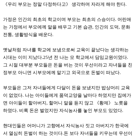
약
《우리 부모는 정말 다정하다고》 생각하며 자라게 해야 한다.
국
임
심
가정은 인간의 최초의 학교이며 부모는 최초의 스승이다. 어린애
중
는 가정에서 부모에께 말을 배우고 기본 습관, 인간의 도덕, 문화
절
전통, 생활방식을 배운다.
최
신
토
옛날처럼 자녀를 학교에 보냄으로써 교육이 끝났다는 생각하는
렌
트
시대는 이미 지났다.25년 전 나는 모 학교에서 담임교원이였다.
사
그 시절 대부분 부모들은 돈을 버는 것이 우선이라고 자녀들을 친
이
트
정부모 아니면 시부모에께 맡기고 외국으로 돈벌이 떠났다.
순
위
비
부모들은 그저 자녀들에게 다달이 돈을 보냈지만 밥상머리 교육
아
이 없었다. 나는 아이들에게 품덕교양을 날마다 하였지만 집에가
몰
웹
면 아이들이 할아버지, 할머니 말을 듣지 않고 《황제》 노릇을
토
하였다. 비록 돈은 벌었지만 자식농사를 놓인 부모도 있었다.
끼
실
시
현대인들은 어머니가 고향에서 자식농사 짓고 아버지가 한국에
간
무
서 열심히 돈벌이 하는 것이다.돈 보다 자녀들을 키우는데 우선이