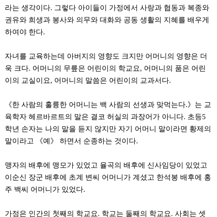
료
라는 생각이다. 그렇다 아이들이 가정에서 사랑과 협동과 복종와
채
팅
권유와 희생과 봉사와 의무와 대화와 공동 생활의 지혜를 배우게
24
하여야 한다.
시
간
대
자녀를 교육하는데 아버지의 영향도 크지만 어머니의 영향은 더
출
밍
욱 크다. 어머니의 무릎은 어린이의 학교요, 어머니의 품은 어린
키
이의 교실이요, 어머니의 말씀은 어린이의 교과서다.
넷
갱
신
《한 사람의 훌륭한 어머니는 백 사람의 선생과 맞먹는다.》는 교
통
육학자 헤르바르트의 말은 결코 허실의 과장어가 아니다. 초등5
영
만
학년 손자는 나의 말을 듣지 않지만 자기 어머니 말이라면 황제의
남
말이라고 《예》 하면서 순종하는 것이다.
찾
기
출
맹자의 배후에 맹모가 있었고 율곡의 배후에 신사임당이 있었고
장
안
이순신 장군 배후에 초계 변씨 어머니가 계셨고 한석봉 배후에 홍
마
주 백씨 어머니가 있었다.
비
아
센
가정은 인간의 첫째의 학교요. 학교는 둘째의 학교요. 사회는 셋
터