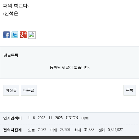
주
째의 학교다.
소
/신석운
야
돔
클
럽
DOMCLUB
코
리
아
댓글목록
건
강
코
등록된 댓글이 없습니다.
리
아
e
뉴
이전글
다음글
목록
스
비
아
365
비
1
6
2023
11
2025
UNION
인기검색어
여행
아
센
터
7,932
23,296
31,388
5,324,927
접속자집계
오늘
어제
최대
전체
강