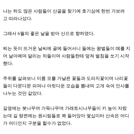
약
국
나는 하도 많은 사람들이 산골을 찾기에 호기심에 한번 가보려
임
고 따라나섰다.
심
중
절
그래서 6월의 좋은 날을 받아 산으로 향하였다.
최
신
토
찌는 듯이 뜨거운 날씨에 골에 들어서니 들에는 왕벌들이 떼를 지
렌
트
어 날아예며 달리는 차들이며 사람들한테 덮쳐 벌침을 쏘기 시작
사
했다.
이
트
순
주위를 살펴보니 이름 모를 가냘픈 꽃들과 도라지꽃이며 나리꽃
위
비
들이 다문다문 피여나 아릿다운 모습을 뽐내며 고개 숙여 인사를
아
나누는 것만 같았다.
몰
웹
토
길옆에는 봇나무며 가둑나무며 가래토시나무들이 키 높이 자랐
끼
실
는데 길 량켠에는 원시림들로 꽉 들어앉아 몇십미터 산속은 어디
시
가 어디인지 구분을 할수가 없었다.
간
무