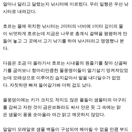
료
얼마나 달리고 달렸는지 낚시터에 이르렀다. 우리 일행은 우선 낚
채
시터로 내려갔다.
팅
24
시
흐르는 물에 위치한 낚시터는 2미터의 너비에 1미터 깊이의 물
간
대
이 뉘엿하게 흐르는데 지금은 나무로 층계식 걸택을 평평하게 만
출
들어 놓고 그 곳에서 고기 낚기를 하여 낚시터라고 명명했나 본
밍
키
다.
넷
갱
신
다음은 조금 더 올라가서 흐르는 시내물의 원줄기를 찾아 산골짜
통
기를 굽어보니 항아리만큼한 물웅뎅이들이 얼기설기 엉켜져있었
영
만
는데 모래성으로 이루어진 습지같아서 발을 내디딜수가 없었
남
다. 자칫하면 빠져 들어갈가봐 더럭 겁도 났다.
찾
기
출
물웅덩이에는 키가 크지도 작지도 않은 풀들이 샘물터의 아구리
장
안
를 감싸고 자란 것이 금은보화라도 싸서 안은 듯 그 속에는 맑
마
은 샘물이 퐁퐁 솟아올라 여간 맑고 깨끗하지 않았다.
비
아
센
알알이 모래알로 샘물 벽들이 구성되여 헤아릴 수 없을 만큼 부드
터