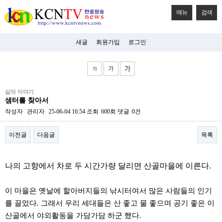
메뉴
검색
새글
회원가입
로그인
비
삶의 이야기
아
샘터를 찾아서
탑-
시
작성자
관리자
25-06-04 16:54
조회
600회
댓글
0건
알
리
이전글
다음글
목록
스
구
입
본문
미
나의 고향에서 차로 두 시간가량 달리면 산골마을에 이른다.
프
진
후
이 마을은 옛날에 할아버지들의 낚시터여서 많은 사람들의 인기
기
미
를 끌었다. 그래서 우리 세대들은 산 좋고 물 좋으며 공기 좋은 이
프
산골에서 야외활동을 가담가담 하군 했다.
진