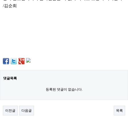
구
/김순희
입
통
영
비
아
돔
클
럽
DOMCLUB.top
신
규
노
제
휴
댓글목록
사
이
트
등록된 댓글이 없습니다.
북
토
끼
대
이전글
다음글
목록
출
DB
출
장