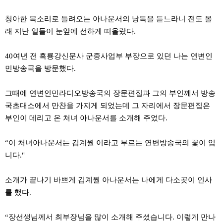
약
국
청아한 목소리로 들려오는 아나운서의 낭독을 듣느라니 전도 몰
임
래 지난 일들이 눈앞에 선하게 떠올랐다.
심
중
절
40여년 전 흑룡강신문사 군중사업부 부장으로 있던 나는 연변인
최
신
민방송국을 방문했다.
토
렌
트
그때에 연변인민라디오방송국의 장문편집과 그의 부인께서 방송
사
국초대소에서 만찬을 가지게 되었는데 그 자리에서 장문편집은
이
트
부인이 데리고 온 처녀 아나운서를 소개해 주었다.
순
위
비
“이 처녀아나운서는 김계월 이라고 부르는 연변방송국의 꽃이 입
아
니다."
몰
웹
토
소개가 끝나기 바쁘게 김계월 아나운서는 나에게 다소곳이 인사
끼
실
를 했다.
시
간
무
“장선생님께서 최부장님을 많이 소개해 주셨습니다. 이렇게 만나