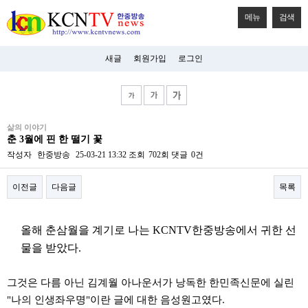
메뉴
검색
새글
회원가입
로그인
비
삶의 이야기
아
춘 3월에 핀 한 떨기 꽃
탑-
시
작성자
한중방송
25-03-21 13:32
조회
702회
댓글
0건
알
리
이전글
다음글
목록
스
구
입
본문
미
올해 춘삼월을 계기로 나는 KCNTV한중방송에서 귀한 선
프
진
물을 받았다.
후
기
미
그것은 다름 아닌 김계월 아나운서가 낭독한 한민족신문에 실린
프
"나의 인생좌우명"이란 글에 대한 음성원고였다.
진