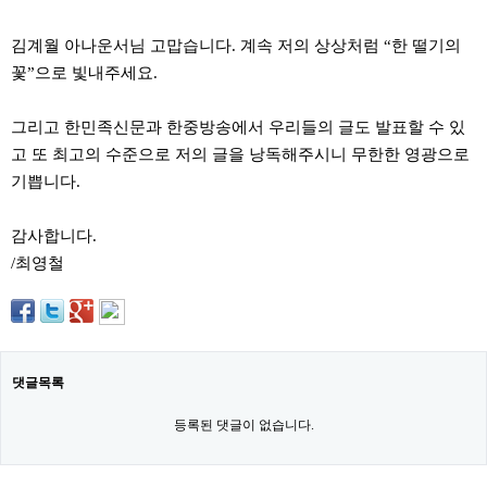
주
소
김계월 아나운서님 고맙습니다. 계속 저의 상상처럼 “한 떨기의
야
돔
꽃”으로 빛내주세요.
클
럽
DOMCLUB
그리고 한민족신문과 한중방송에서 우리들의 글도 발표할 수 있
코
고 또 최고의 수준으로 저의 글을 낭독해주시니 무한한 영광으로
리
아
기쁩니다.
건
강
감사합니다.
코
리
/최영철
아
e
뉴
스
비
아
365
댓글목록
비
아
등록된 댓글이 없습니다.
센
터
강