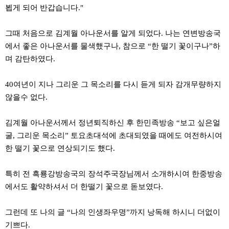
료
뵙게 되어 반갑습니다."
채
팅
24
그때 처음으로 김계월 아나운서를 알게 되었다. 나는 연변방송국
시
간
에서 좋은 아나운서를 물색했구나, 참으로 “한 떨기 꽃이구나”하
대
며 감탄하였다.
출
밍
키
40여년이 지나 그리운 그 목소리를 다시 듣게 되자 감개무량하지
넷
않을수 없다.
갱
신
통
김계월 아나운서께서 정년퇴직하신 후 한민족방송 “보고 싶은얼
영
만
굴, 그리운 목소리” 토요초대석에 초대되였을 때에도 여전하시여
남
한 떨기 꽃으로 연상되기도 했다.
찾
기
출
특히 전 흑룡강방송국의 장석주국장님께서 소개하시여 한중방송
장
안
에서도 활약하셔서 더 한떨기 꽃으로 돋보였다.
마
비
아
그런데 또 나의 글 “나의 인생좌우명”까지 낭독해 하시니 더없이
센
기쁘다.
터