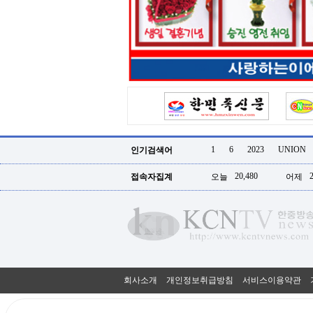
터
강
직
도
올
리
는
법
링
크
114
24
시
1
6
2023
UNION
인기검색어
간
대
20,480
접속자집계
오늘
어제
출
대
출
후
18
모
아
비
아
회사소개
개인정보취급방침
서비스이용약관
탑-
프
릴