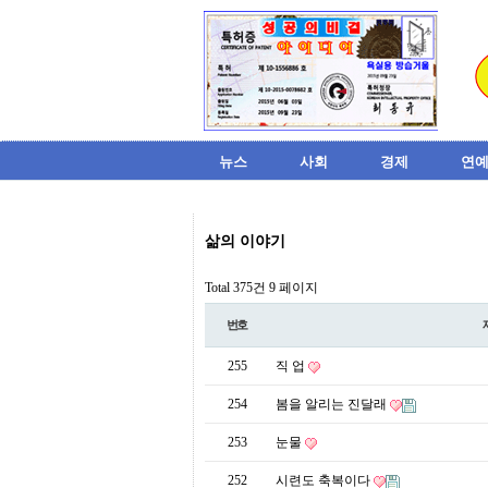
뉴스
사회
경제
연예
비
삶의 이야기
아
탑-
시
Total 375건
9 페이지
알
리
번호
스
구
255
직 업
입
미
254
봄을 알리는 진달래
프
진
253
눈물
후
기
252
시련도 축복이다
미