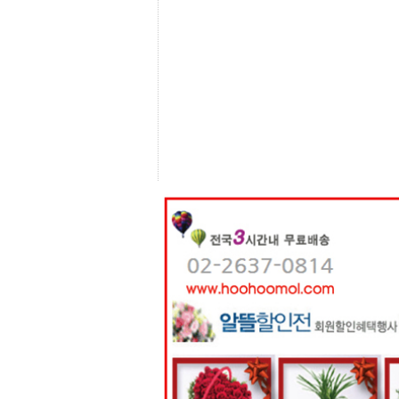
센
터
주
소
야
돔
클
럽
DOMCLUB
코
리
아
건
강
코
리
아
e
뉴
스
비
아
365
비
아
센