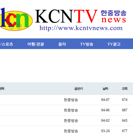
/스포츠
여행/관광
음악
TV방송
TV광고
제목
글쓴이
날짜
조회
한중방송
04-07
674
한중방송
04-06
687
한중방송
04-02
643
한중방송
03-24
677