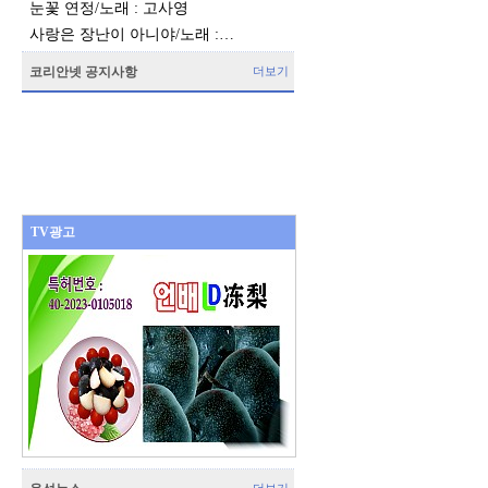
눈꽃 연정/노래 : 고사영
사랑은 장난이 아니야/노래 :…
코리안넷 공지사항
더보기
TV광고