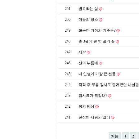
프
진
251
발효되는 삶
약
국
250
마음의 청소
임
심
249
화목한 가정의 기준은?
중
절
248
춘 3월에 핀 한 떨기 꽃
최
신
247
새싹
토
렌
246
산의 부름에
트
사
245
내 인생에 가장 큰 선물
이
트
244
퇴직 후 무용 강사로 즐거웠던 나날
순
위
243
딥시크가 뭐길래?
비
아
242
봄의 단상
몰
웹
241
진정한 사랑의 열쇠
토
끼
실
시
처음
1
2