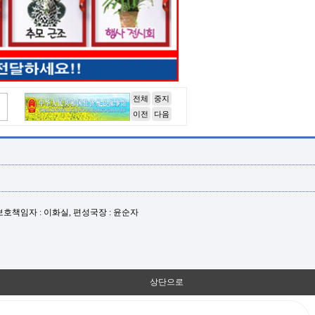
전체
중지
이전
다음
년보호책임자 : 이화실, 편성국장 : 윤순자
상단으로