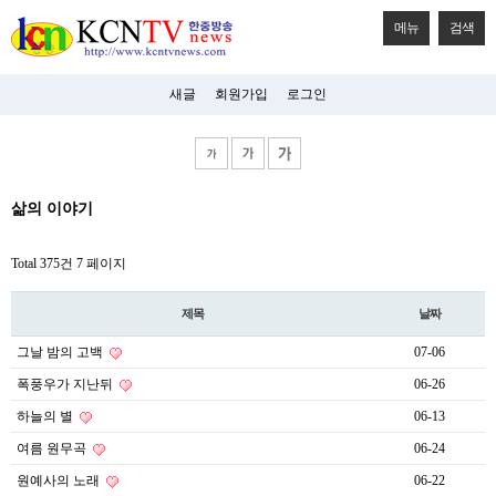
메뉴
검색
새글
회원가입
로그인
비
삶의 이야기
아
탑-
시
Total 375건
7 페이지
알
리
스
제목
날짜
구
입
그날 밤의 고백
07-06
미
프
폭풍우가 지난뒤
06-26
진
후
하늘의 별
06-13
기
여름 원무곡
06-24
미
프
원예사의 노래
06-22
진