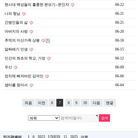
약
현시대 백성들의 훌륭한 본보기--문인자
06-22
국
나의 형님
06-21
임
심
간병인들의 삶
06-21
중
절
아버지의 사랑
06-20
최
신
추억의 이산가족 상봉
06-16
토
알짜배기 인생
06-15
렌
트
인간의 최초의 학교, 가정
06-12
사
이
우산
06-09
트
정치에 빠져버린 김여인
06-06
순
위
샘터를 찾아서
06-04
비
아
몰
처음
이전
6
7
8
9
10
다음
맨끝
웹
토
끼
실
시
간
무
1
6
2023
UNION
11
2025
인기검색어
여행