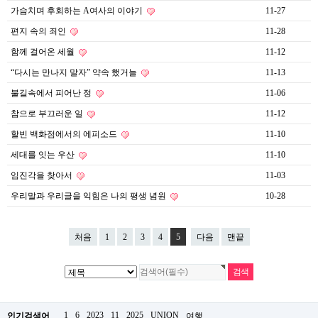
약
가슴치며 후회하는 A여사의 이야기
11-27
국
편지 속의 죄인
11-28
임
심
함께 걸어온 세월
11-12
중
절
“다시는 만나지 말자” 약속 했거늘
11-13
최
신
불길속에서 피어난 정
11-06
토
참으로 부끄러운 일
11-12
렌
트
할빈 백화점에서의 에피소드
11-10
사
이
세대를 잇는 우산
11-10
트
임진각을 찾아서
11-03
순
위
우리말과 우리글을 익힘은 나의 평생 념원
10-28
비
아
몰
처음
1
2
3
4
5
다음
맨끝
웹
토
끼
실
시
간
무
1
6
2023
11
2025
UNION
인기검색어
여행