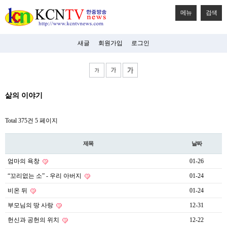
메뉴
검색
새글
회원가입
로그인
비
삶의 이야기
아
탑-
시
Total 375건
5 페이지
알
리
스
제목
날짜
구
입
엄마의 욕창
01-26
미
프
“꼬리없는 소” - 우리 아버지
01-24
진
후
비온 뒤
01-24
기
부모님의 땅 사랑
12-31
미
프
헌신과 공헌의 위치
12-22
진