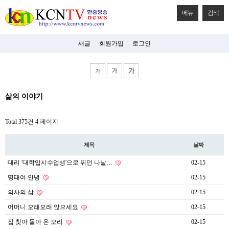
메뉴
검색
새글
회원가입
로그인
비
삶의 이야기
아
탑-
시
Total 375건
4 페이지
알
리
스
제목
날짜
구
입
대리 '대학입시수업생'으로 뛰던 나날…
02-15
미
프
명태여 안녕
02-15
진
후
의사의 삶
02-15
기
어머니 오래오래 앉으세요
02-15
미
프
집 찾아 돌아 온 오리
02-15
진