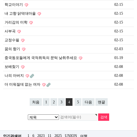
약
학교이야기
02-15
국
내 고향 닭덕대마을
02-15
임
심
거리감의 미학
02-15
중
절
사부곡
02-15
최
신
교정수필
02-15
토
꿈의 향기
02-03
렌
트
중국동포들에게 국적취득의 문턱 낮취주세요
01-19
사
이
보배찾기
02-08
트
나의 아버지
02-08
순
위
더 미워질데 없는 여자
02-08
비
아
몰
처음
1
2
3
4
5
다음
맨끝
웹
토
끼
실
시
간
무
1
6
2023
11
2025
UNION
인기검색어
여행