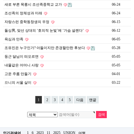
약
새로 부른 목릉시 조선족중학교 교가
06-24
국
조선족의 정체성과 미래
06-24
임
심
자랑스런 중학동창생의 우정
06-15
중
절
돌싱男, 맞선 상대의 ‘호의적 눈빛’에 ‘가슴 설렌다’
06-12
최
신
욕심과 만족
06-05
토
조유진은 누구인가? 아들이지만 존경할만한 후보다
05-28
렌
트
둥근 달님이 떠오르면
05-05
사
이
내물같은 어머니 사랑
05-05
트
고운 주름 만들기
04-01
순
위
으니의 서울 살이
03-22
비
아
몰
1
2
3
4
5
다음
맨끝
웹
토
끼
실
시
간
무
1
6
2023
11
2025
UNION
인기검색어
여행