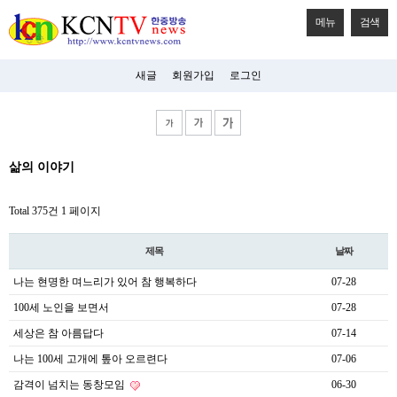
메뉴
검색
새글
회원가입
로그인
비
삶의 이야기
아
탑-
시
Total 375건
1 페이지
알
리
스
제목
날짜
구
입
나는 현명한 며느리가 있어 참 행복하다
07-28
미
프
100세 노인을 보면서
07-28
진
후
세상은 참 아름답다
07-14
기
나는 100세 고개에 톺아 오르련다
07-06
미
프
감격이 넘치는 동창모임
06-30
진