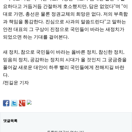
주
요하다고 거듭거듭 간절하게 호소했지만, 답은 없었다"며 "이
소
대로 가면, 총선은 물론 정권교체의 희망은 없다. 저의 부족함
야
돔
과 책임을 통감한다. 진심으로 사과의 말씀드린다"고 말하는
클
안전 대표의 그 구상이 진정으로 국민들이 바라는 새정치가
럽
DOMCLUB
되었으면 하는 기대를 걸어본다.
코
리
아
새 정치, 참으로 국민들이 바라는 옳바른 정치, 참신한 정치,
건
강
믿음의 정치, 공감하는 정치의 시대가 올 것인지 그 궁금증을
코
풀어갈 새로운 대안이 하루 빨리 국민들에게 전해지길 바란
리
아
다.
e
/전길운 기자
뉴
스
비
아
365
비
아
센
댓글목록
터
강