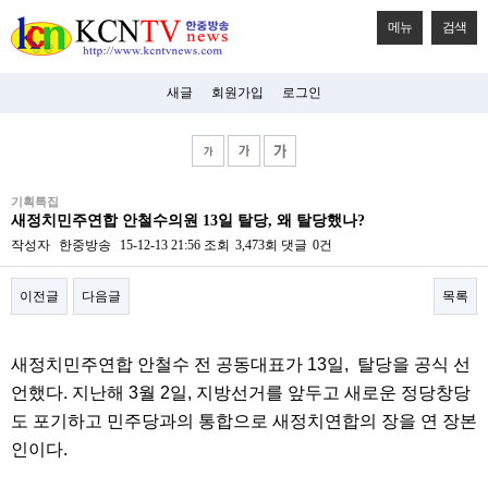
메뉴
검색
새글
회원가입
로그인
비
기획특집
아
새정치민주연합 안철수의원 13일 탈당, 왜 탈당했나?
탑-
시
작성자
한중방송
15-12-13 21:56
조회
3,473회
댓글
0건
알
리
이전글
다음글
목록
스
구
입
본문
미
새정치민주연합 안철수 전 공동대표가 13일, 탈당을 공식 선
프
진
언했다. 지난해 3월 2일, 지방선거를 앞두고 새로운 정당창당
후
도 포기하고 민주당과의 통합으로 새정치연합의 장을 연 장본
기
미
인이다.
프
진