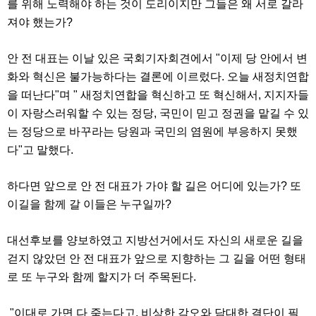
를 위해 노력해야 하는 것이 도리이지만 그들은 왜 서로 갈라
료
채
져야 했는가?
팅
24
시
안 전 대표는 이날 있은 국회기자회견에서 "이제 당 안에서 변
간
대
화와 혁신은 불가능하다는 결론에 이르렀다. 오늘 새정치연합
출
을 떠난다"며 " 새정치연합을 혁신하고 또 혁신해서, 지지자들
밍
키
이 자랑스러워할 수 있는 정당, 국민이 믿고 정권을 맡길 수 있
넷
는 정당으로 바꾸라는 당원과 국민의 염원에 부응하지 못했
갱
신
다"고 말했다.
통
영
만
하다면 앞으로 안 전 대표가 가야 할 길은 어디에 있는가? 또
남
이길을 함께 갈 이들은 누구일까?
찾
기
출
대선후보를 양보하였고 지방선거에서도 자신의 새로운 길을
장
안
걷지 않았던 안 전 대표가 앞으로 지향하는 그 길을 어떤 형태
마
로 또 누구와 함께 할지가 더 주목된다.
비
아
센
"이대로 가면 다 죽는다고, 비상한 각오와 담대한 결단이 필
터