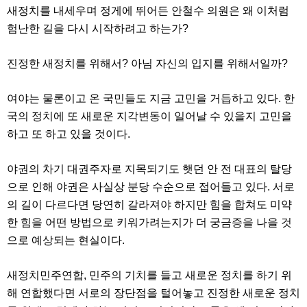
약
새정치를 내세우며 정게에 뛰어든 안철수 의원은 왜 이처럼
국
험난한 길을 다시 시작하려고 하는가?
임
심
중
진정한 새정치를 위해서? 아님 자신의 입지를 위해서일까?
절
최
신
여야는 물론이고 온 국민들도 지금 고민을 거듭하고 있다. 한
토
렌
국의 정치에 또 새로운 지각변동이 일어날 수 있을지 고민을
트
하고 또 하고 있을 것이다.
사
이
트
야권의 차기 대권주자로 지목되기도 햇던 안 전 대표의 탈당
순
위
으로 인해 야권은 사실상 분당 수순으로 접어들고 있다. 서로
비
의 길이 다르다면 당연히 갈라져야 하지만 힘을 합쳐도 미약
아
몰
한 힘을 어떤 방법으로 키워가려는지가 더 궁금증을 나을 것
웹
으로 예상되는 현실이다.
토
끼
실
새정치민주연합, 민주의 기치를 들고 새로운 정치를 하기 위
시
간
해 연합했다면 서로의 장단점을 털어놓고 진정한 새로운 정치
무