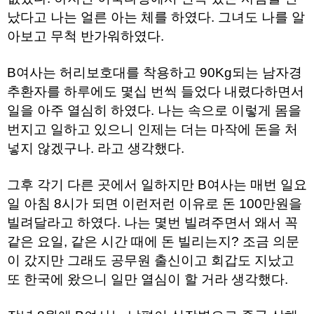
료
났다고 나는 얼른 아는 체를 하였다. 그녀도 나를 알
채
팅
아보고 무척 반가워하였다.
24
시
간
B여사는 허리보호대를 착용하고 90Kg되는 남자경
대
출
추환자를 하루에도 몇십 번씩 들었다 내렸다하면서
밍
일을 아주 열심히 하였다. 나는 속으로 이렇게 몸을
키
넷
번지고 일하고 있으니 인제는 더는 마작에 돈을 처
갱
신
넣지 않겠구나. 라고 생각했다.
통
영
만
그후 각기 다른 곳에서 일하지만 B여사는 매번 일요
남
일 아침 8시가 되면 이런저런 이유로 돈 100만원을
찾
기
빌려달라고 하였다. 나는 몇번 빌려주면서 왜서 꼭
출
같은 요일, 같은 시간 때에 돈 빌리는지? 조금 의문
장
안
이 갔지만 그래도 공무원 출신이고 회갑도 지났고
마
비
또 한국에 왔으니 일만 열심이 할 거라 생각했다.
아
센
터