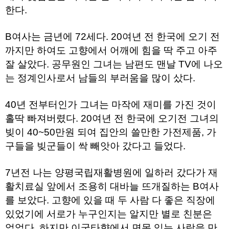
약
한다.
국
임
심
B여사는 금년에 72세다. 20여년 전 한국에 오기 전
중
까지만 하여도 고향에서 어깨에 힘을 딱 주고 아주
절
최
잘 살았다. 공무원인 그녀는 남편도 맨날 TV에 나오
신
토
는 정계인사로서 남들의 부러움을 많이 샀다.
렌
트
사
40년 전부터인가 그녀는 마작에 재미를 가진 것이
이
홀딱 빠져버렸다. 20여년 전 한국에 오기전 그녀의
트
순
빚이 40~50만원 되여 집안의 쓸만한 가전제품, 가
위
구들을 빚군들이 싹 빼앗아 갔다고 들었다.
비
아
몰
7년전 나는 양평국립재활병원에 일하러 갔다가 재
웹
토
활치료실 앞에서 조용히 대바늘 뜨개질하는 B여사
끼
실
를 보았다. 고향에 있을 때 두 사람 다 좋은 직장에
시
있었기에 서로가 누구인지는 알지만 별로 친분은
간
무
없었다. 하지만 이국타향에서 면목 있는 사람을 만