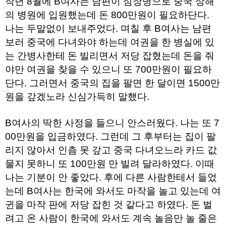
작년 8월에 B여사는 남편이 심장병으로 중국 상해
주
의 병원에 입원했는데 돈 800만원이 필요하단다.
소
야
나는 두말없이 보내주었다. 며칠 후 B여사는 남편
돔
보러 중국에 다녀와야 하는데 여권을 한 병실에 있
클
럽
는 간병사한테 돈 빌리면서 저당 잡혔는데 돈을 줘
DOMCLUB
코
야만 여권을 찾을 수 있으니 또 700만원이 필요하
리
단다. 그러면서 중국의 집을 팔면 한 달이면 1500만
아
건
원을 갚겠노라 신심가득히 말했다.
강
코
리
B여사의 딱한 사정을 들으니 안스러웠다. 나는 또 7
아
e
00만원을 입금하였다. 그런데 그 후부터는 집이 팔
뉴
리지 않아서 인츰 못 갚고 중국 다녀오느라 카드 값
스
비
물지 못하니 또 100만원 만 빌려 달라하였다. 이때
아
나는 기분이 안 좋았다. 후에 다른 사람한테서 들었
365
비
는데 B여사는 한국에 와서도 마작을 놀고 있는데 여
아
센
귄을 마작 판에 저당 잡힌 것 같다고 하였다. 돈 벌
터
려고 온 사람이 한국에 와서도 계속 놀음만 놀 줄은
강