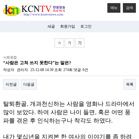
메뉴
검색
새글
회원가입
로그인
비
사회종합
아
“사람은 고쳐 쓰지 못한다”는 말은?
탑-
시
작성자
관리자
25-12-08 14:39
조회
274회
댓글
0건
알
리
이전글
다음글
목록
스
구
입
본문
미
탈퇴환골, 개과천신하는 사람을 영화나 드라마에서
프
진
많이 보았다. 하여 사람은 나이 들면, 혹은 어떤 풍
후
파를 겪은 후 인식하는구나 착각도 하였다.
기
미
프
내가 몇십년을 지켜본 한 여사의 이야기를 좀 하려
진