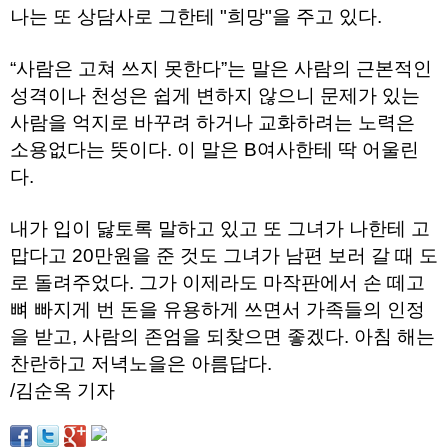
구
나는 또 상담사로 그한테 "희망"을 주고 있다.
입
통
영
“사람은 고쳐 쓰지 못한다”는 말은 사람의 근본적인
비
성격이나 천성은 쉽게 변하지 않으니 문제가 있는
아
사람을 억지로 바꾸려 하거나 교화하려는 노력은
돔
클
소용없다는 뜻이다. 이 말은 B여사한테 딱 어울린
럽
다.
DOMCLUB.top
신
규
노
내가 입이 닳토록 말하고 있고 또 그녀가 나한테 고
제
맙다고 20만원을 준 것도 그녀가 남편 보러 갈 때 도
휴
사
로 돌려주었다. 그가 이제라도 마작판에서 손 떼고
이
뼈 빠지게 번 돈을 유용하게 쓰면서 가족들의 인정
트
북
을 받고, 사람의 존엄을 되찾으면 좋겠다. 아침 해는
토
찬란하고 저녁노을은 아름답다.
끼
대
/김순옥 기자
출
DB
출
장