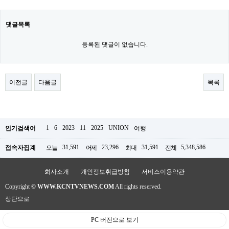
파
란
출
댓글목록
장
마
등록된 댓글이 없습니다.
사
지
우
즐
이전글
다음글
목록
성
무
료
만
남
1
6
2023
11
2025
UNION
어
인기검색어
여행
플
미
31,591
23,296
31,591
5,348,586
접속자집계
오늘
어제
최대
전체
프
진
약
회사소개
개인정보취급방침
서비스이용약관
국
Copyright ©
WWW.KCNTVNEWS.COM
All rights reserved.
하
혈
상단으로
유
PC 버전으로 보기
머