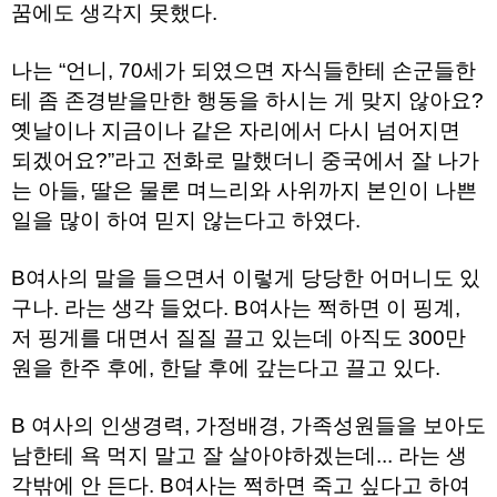
직
꿈에도 생각지 못했다.
도
올
리
나는 “언니, 70세가 되였으면 자식들한테 손군들한
는
테 좀 존경받을만한 행동을 하시는 게 맞지 않아요?
법
링
옛날이나 지금이나 같은 자리에서 다시 넘어지면
크
114
되겠어요?”라고 전화로 말했더니 중국에서 잘 나가
24
는 아들, 딸은 물론 며느리와 사위까지 본인이 나쁜
시
간
일을 많이 하여 믿지 않는다고 하였다.
대
출
대
B여사의 말을 들으면서 이렇게 당당한 어머니도 있
출
후
구나. 라는 생각 들었다. B여사는 쩍하면 이 핑계,
18
저 핑게를 대면서 질질 끌고 있는데 아직도 300만
모
아
원을 한주 후에, 한달 후에 갚는다고 끌고 있다.
비
아
탑-
B 여사의 인생경력, 가정배경, 가족성원들을 보아도
프
릴
남한테 욕 먹지 말고 잘 살아야하겠는데... 라는 생
리
각밖에 안 든다. B여사는 쩍하면 죽고 싶다고 하여
지