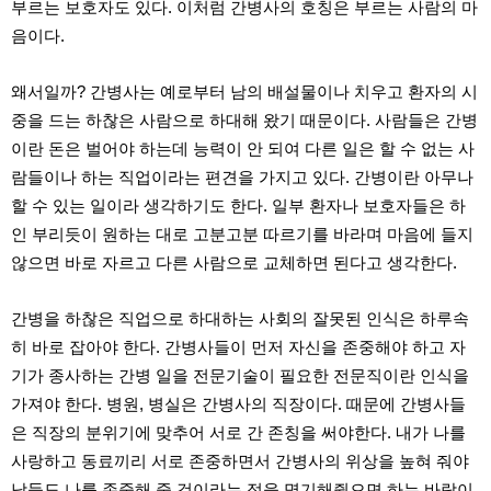
부르는 보호자도 있다. 이처럼 간병사의 호칭은 부르는 사람의 마
료
채
음이다.
팅
24
시
왜서일까? 간병사는 예로부터 남의 배설물이나 치우고 환자의 시
간
대
중을 드는 하찮은 사람으로 하대해 왔기 때문이다. 사람들은 간병
출
이란 돈은 벌어야 하는데 능력이 안 되여 다른 일은 할 수 없는 사
밍
키
람들이나 하는 직업이라는 편견을 가지고 있다. 간병이란 아무나
넷
할 수 있는 일이라 생각하기도 한다. 일부 환자나 보호자들은 하
갱
신
인 부리듯이 원하는 대로 고분고분 따르기를 바라며 마음에 들지
통
않으면 바로 자르고 다른 사람으로 교체하면 된다고 생각한다.
영
만
남
간병을 하찮은 직업으로 하대하는 사회의 잘못된 인식은 하루속
찾
기
히 바로 잡아야 한다. 간병사들이 먼저 자신을 존중해야 하고 자
출
기가 종사하는 간병 일을 전문기술이 필요한 전문직이란 인식을
장
안
가져야 한다. 병원, 병실은 간병사의 직장이다. 때문에 간병사들
마
은 직장의 분위기에 맞추어 서로 간 존칭을 써야한다. 내가 나를
비
아
사랑하고 동료끼리 서로 존중하면서 간병사의 위상을 높혀 줘야
센
남들도 나를 존중해 줄 것이라는 점을 명기해줬으면 하는 바람이
터