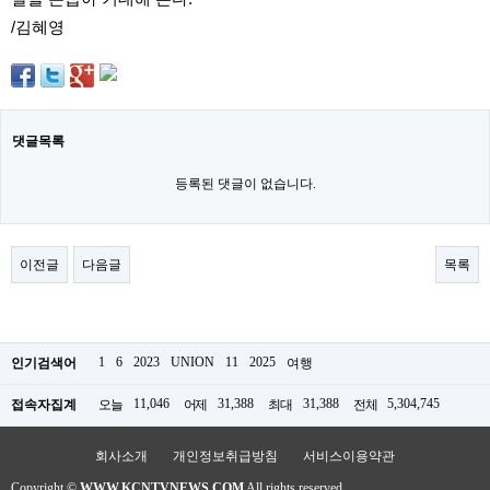
파
/김혜영
란
출
장
마
사
지
댓글목록
우
즐
성
등록된 댓글이 없습니다.
무
료
만
남
이전글
다음글
목록
어
플
미
프
진
1
6
2023
UNION
11
2025
인기검색어
여행
약
국
11,046
31,388
31,388
5,304,745
하
접속자집계
오늘
어제
최대
전체
혈
회사소개
개인정보취급방침
서비스이용약관
유
머
Copyright ©
WWW.KCNTVNEWS.COM
All rights reserved.