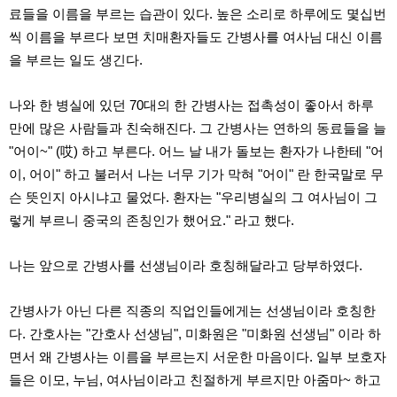
약
료들을 이름을 부르는 습관이 있다. 높은 소리로 하루에도 몇십번
국
씩 이름을 부르다 보면 치매환자들도 간병사를 여사님 대신 이름
임
심
을 부르는 일도 생긴다.
중
절
최
나와 한 병실에 있던 70대의 한 간병사는 접촉성이 좋아서 하루
신
만에 많은 사람들과 친숙해진다. 그 간병사는 연하의 동료들을 늘
토
렌
"어이~" (哎) 하고 부른다. 어느 날 내가 돌보는 환자가 나한테 "어
트
이, 어이" 하고 불러서 나는 너무 기가 막혀 "어이" 란 한국말로 무
사
이
슨 뜻인지 아시냐고 물었다. 환자는 "우리병실의 그 여사님이 그
트
렇게 부르니 중국의 존칭인가 했어요." 라고 했다.
순
위
비
나는 앞으로 간병사를 선생님이라 호칭해달라고 당부하였다.
아
몰
웹
간병사가 아닌 다른 직종의 직업인들에게는 선생님이라 호칭한
토
끼
다. 간호사는 "간호사 선생님", 미화원은 "미화원 선생님" 이라 하
실
면서 왜 간병사는 이름을 부르는지 서운한 마음이다. 일부 보호자
시
간
들은 이모, 누님, 여사님이라고 친절하게 부르지만 아줌마~ 하고
무