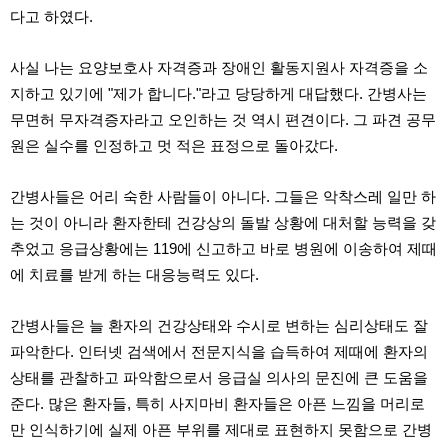
직
다고 하였다.
도
올
리
사실 나는 요양보호사 자격증과 장애인 활동지원사 자격증을 소
는
법
지하고 있기에 "제가 합니다."라고 당당하게 대답했다. 간병사는
링
무면허 무자격증자라고 오인하는 것 역시 편견이다. 그 파견 공무
크
114
원은 실수를 인정하고 멋 적은 표정으로 돌아갔다.
24
시
간
간병사들은 어리 숙한 사람들이 아니다. 그들은 악착스레 일만 하
대
출
는 것이 아니라 환자한테 건강상의 돌발 상황에 대처할 능력을 갖
대
추었고 응급상황에는 119에 신고하고 바로 병원에 이송하여 제때
출
후
에 치료를 받게 하는 대응능력도 있다.
18
모
아
간병사들은 늘 환자의 건강상태와 수시로 변하는 심리상태도 잘
비
파악한다. 인터넷 검색에서 전문지식을 습득하여 제때에 환자의
아
탑-
상태를 관찰하고 파악함으로서 응급실 의사의 문진에 큰 도움을
프
준다. 많은 환자들, 특히 사지마비 환자들은 아픈 느낌을 머리로
릴
리
만 인식하기에 실제 아픈 부위를 제대로 표현하지 못함으로 간병
지