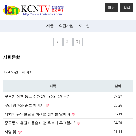
메뉴
검색
새글
회원가입
로그인
비
사회종합
아
탑-
시
Total 55건
1 페이지
알
리
스
제목
날짜
구
입
부부간 이혼 통보 수단 2위 ‘SNS’-1위는?
07-27
미
프
우리 엄마와 준호 아버지
05-26
진
후
사회에 유익한일을 하려면 정치를 알아야
05-19
기
중국동포 유권자들은 어떤 후보에 투표할까?
04-20
미
프
사랑 꽃
01-14
진