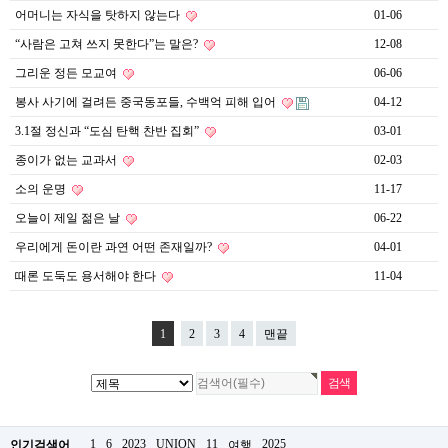
약
어머니는 자식을 탓하지 않는다
01-06
국
“사람은 고쳐 쓰지 못한다”는 말은?
12-08
임
심
그리운 정든 모교여
06-06
중
절
봉사 사기에 걸려든 중국동포들, 수백억 피해 입어
04-12
최
신
3.1절 정신과 “도심 탄핵 찬반 집회”
03-01
토
종이가 없는 교과서
02-03
렌
트
소의 운명
11-17
사
이
오늘이 제일 젊은 날
06-22
트
우리에게 돈이란 과연 어떤 존재일까?
04-01
순
위
때론 도둑도 용서해야 한다
11-04
비
아
몰
1
2
3
4
맨끝
웹
토
끼
실
시
간
무
1
6
2023
UNION
11
2025
인기검색어
여행