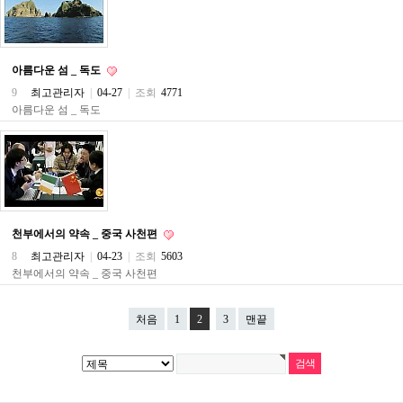
파
란
출
장
아름다운 섬 _ 독도
마
사
9
최고관리자
|
04-27
|
조회
4771
지
아름다운 섬 _ 독도
우
즐
성
무
료
만
남
어
천부에서의 약속 _ 중국 사천편
플
미
8
최고관리자
|
04-23
|
조회
5603
프
천부에서의 약속 _ 중국 사천편
진
약
국
처음
1
2
3
맨끝
하
혈
유
머