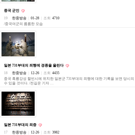
료
채
중국 군인
팅
24
19
한중방송
|
01-28
|
조회
4710
시
/중국여군의 름름한 모습
간
대
출
밍
키
넷
갱
신
일본 731부대의 죄행에 경종을 울린다
통
영
18
한중방송
|
12-26
|
조회
4435
만
중국 흑룡강성 할빈시에 위치한 일본군 731부대의 죄행에 대한 기록을 보면 당시의
남
수 있을 것이다. /전길운 기자 …
찾
기
출
장
안
마
비
아
일본 731부대의 죄증
센
17
한중방송
|
12-26
|
조회
3982
터