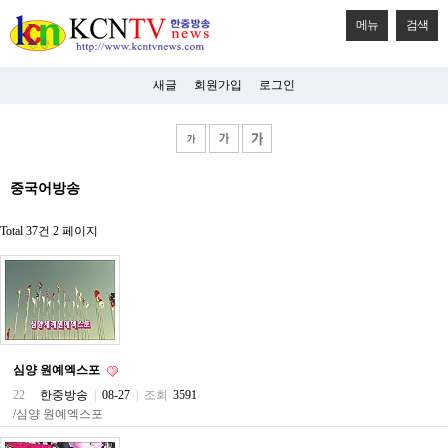
메뉴
검색
새글
회원가입
로그인
비
중국어방송
아
탑-
시
Total 37건
2 페이지
알
리
스
구
입
미
프
진
심양 원예엑스포
후
기
22
한중방송
|
08-27
|
조회
3591
미
/심양 원예엑스포
프
진