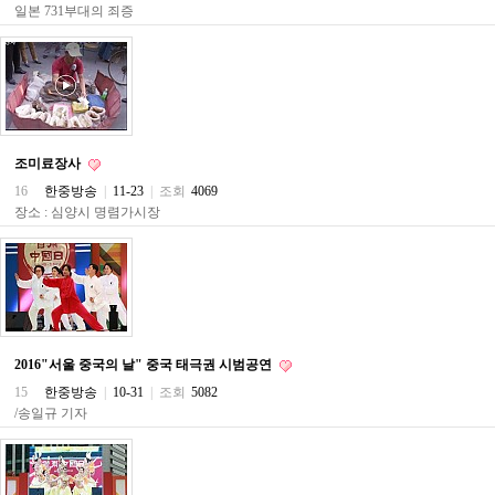
일본 731부대의 죄증
주
소
야
돔
클
럽
DOMCLUB
코
조미료장사
리
아
16
한중방송
|
11-23
|
조회
4069
건
장소 : 심양시 명렴가시장
강
코
리
아
e
뉴
스
비
2016"서울 중국의 날" 중국 태극권 시범공연
아
365
15
한중방송
|
10-31
|
조회
5082
비
/송일규 기자
아
센
터
강