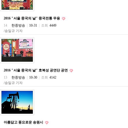
직
도
올
리
2016 "서울 중국의 날" 중국전통 무용
는
법
14
한중방송
|
10-31
|
조회
4449
링
/송일규 기자
크
114
24
시
간
대
출
대
2016 "서울 중국의 날" 호북성 공연단 공연
출
후
13
한중방송
|
10-30
|
조회
4142
18
/송일규 기자
모
아
비
아
탑-
프
릴
리
아름답고 풍요로운 송원시
지