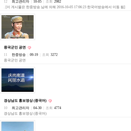
12
최고관리자
|
10-05
|
조회
2982
구
. [이 게시물은 한중방송 님에 의해 2016-10-05 17:06:23 한국어방송에서 이동 됨]
입
통
영
비
아
돔
클
럽
중국군인 공연
DOMCLUB.top
11
한중방송
|
09-19
|
조회
3272
신
중국군인 공연
규
노
제
휴
사
이
트
북
토
경상남도 홍보영상 (중국어)
끼
10
최고관리자
|
04-30
|
조회
4774
대
경상남도 홍보영상 (중국어)
출
DB
출
장