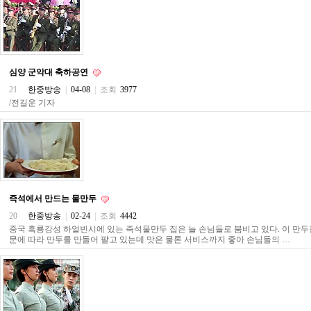
약
국
임
심
중
절
심양 군악대 축하공연
최
21
한중방송
|
04-08
|
조회
3977
신
토
/전길운 기자
렌
트
사
이
트
순
위
비
즉석에서 만드는 물만두
아
20
한중방송
|
02-24
|
조회
4442
몰
중국 흑룡강성 하얼빈시에 있는 즉석물만두 집은 늘 손님들로 붐비고 있다. 이 만
웹
문에 따라 만두를 만들어 팔고 있는데 맛은 물론 서비스까지 좋아 손님들의 …
토
끼
실
시
간
무