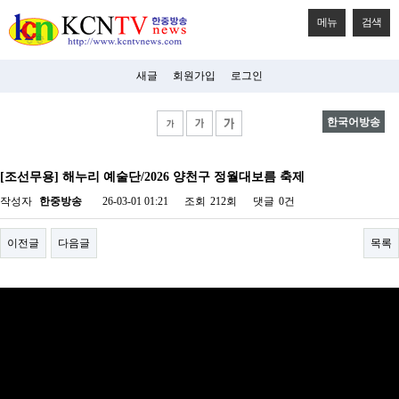
메뉴
검색
새글
회원가입
로그인
한국어방송
비
아
[조선무용] 해누리 예술단/2026 양천구 정월대보름 축제
탑-
시
작성자
한중방송
26-03-01 01:21
조회
212회
댓글
0건
알
리
스
이전글
다음글
목록
구
입
미
프
진
후
기
미
프
진