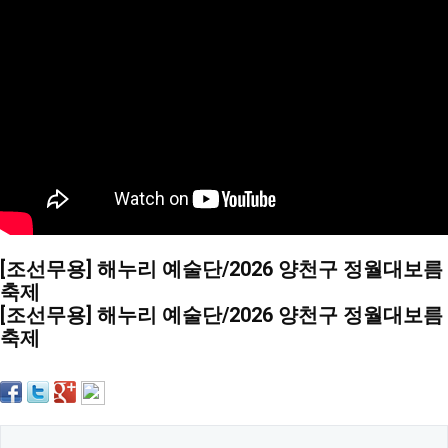
약
국
임
심
중
절
최
신
토
렌
트
사
이
트
순
[조선무용] 해누리 예술단/2026 양천구 정월대보름
위
비
축제
아
[조선무용] 해누리 예술단/2026 양천구 정월대보름
몰
축제
웹
토
끼
실
시
간
무