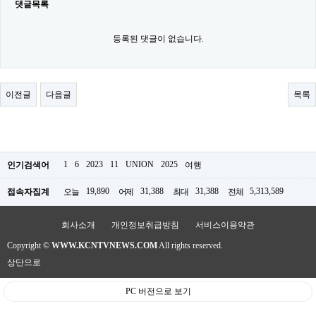
료
댓글목록
채
팅
등록된 댓글이 없습니다.
24
시
간
대
출
이전글
다음글
목록
밍
키
넷
갱
신
통
1
6
2023
11
UNION
2025
인기검색어
여행
영
만
19,890
31,388
31,388
5,313,589
접속자집계
오늘
어제
최대
전체
남
찾
기
회사소개
개인정보취급방침
서비스이용약관
출
장
Copyright ©
WWW.KCNTVNEWS.COM
All rights reserved.
안
상단으로
마
비
아
PC 버전으로 보기
센
터