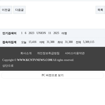
료
채
팅
이전글
다음글
목록
24
시
간
대
출
밍
1
6
2023
UNION
11
2025
인기검색어
여행
키
넷
15,416
31,388
31,388
5,309,115
접속자집계
오늘
어제
최대
전체
갱
신
통
회사소개
개인정보취급방침
서비스이용약관
영
Copyright ©
WWW.KCNTVNEWS.COM
All rights reserved.
만
남
상단으로
찾
기
PC 버전으로 보기
출
장
안
마
비
아
센
터