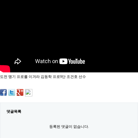
약
국
임
심
중
절
최
신
토
렌
트
사
이
트
도전 맹기 프로를 이겨라 김동학 프로9단 조건호 선수
순
위
비
아
몰
웹
토
댓글목록
끼
실
시
등록된 댓글이 없습니다.
간
무