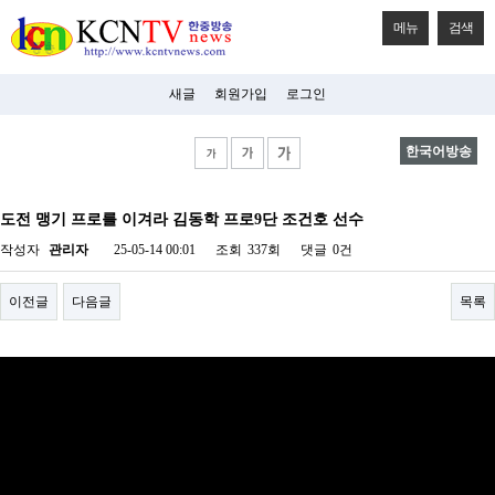
메뉴
검색
새글
회원가입
로그인
한국어방송
비
아
도전 맹기 프로를 이겨라 김동학 프로9단 조건호 선수
탑-
시
작성자
관리자
25-05-14 00:01
조회
337회
댓글
0건
알
리
스
이전글
다음글
목록
구
입
미
프
진
후
기
미
프
진