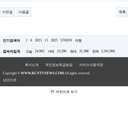
료
채
팅
이전글
다음글
목록
24
시
간
대
출
밍
1
6
2023
11
2025
UNION
인기검색어
여행
키
넷
24,965
23,296
31,388
5,341,960
접속자집계
오늘
어제
최대
전체
갱
신
통
회사소개
개인정보취급방침
서비스이용약관
영
Copyright ©
WWW.KCNTVNEWS.COM
All rights reserved.
만
남
상단으로
찾
기
PC 버전으로 보기
출
장
안
마
비
아
센
터