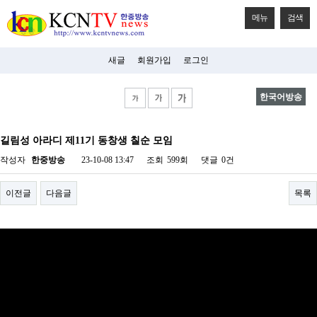
메뉴
검색
새글
회원가입
로그인
한국어방송
비
아
길림성 아라디 제11기 동창생 칠순 모임
탑-
시
작성자
한중방송
23-10-08 13:47
조회
599회
댓글
0건
알
리
스
이전글
다음글
목록
구
입
미
프
진
후
기
미
프
진