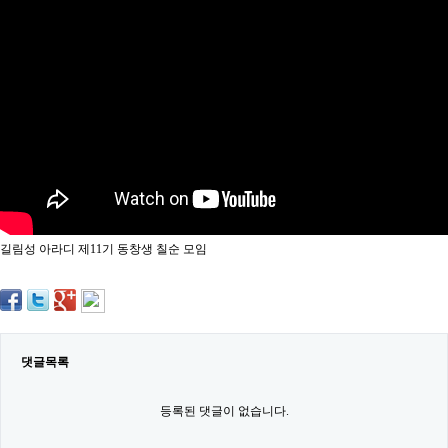
약
국
임
심
중
절
최
신
토
렌
트
사
이
트
길림성 아라디 제11기 동창생 칠순 모임
순
위
비
아
몰
웹
토
댓글목록
끼
실
시
등록된 댓글이 없습니다.
간
무