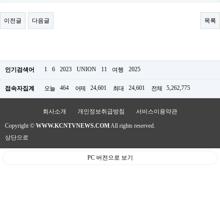
료
채
팅
이전글
다음글
목록
24
시
간
대
출
밍
1
6
2023
UNION
11
2025
인기검색어
여행
키
넷
464
24,601
24,601
5,262,775
접속자집계
오늘
어제
최대
전체
갱
신
통
회사소개
개인정보취급방침
서비스이용약관
영
Copyright ©
WWW.KCNTVNEWS.COM
All rights reserved.
만
남
상단으로
찾
기
PC 버전으로 보기
출
장
안
마
비
아
센
터