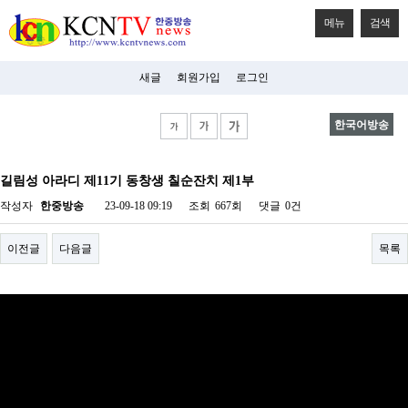
메뉴
검색
새글
회원가입
로그인
한국어방송
비
아
길림성 아라디 제11기 동창생 칠순잔치 제1부
탑-
시
작성자
한중방송
23-09-18 09:19
조회
667회
댓글
0건
알
리
스
이전글
다음글
목록
구
입
미
프
진
후
기
미
프
진