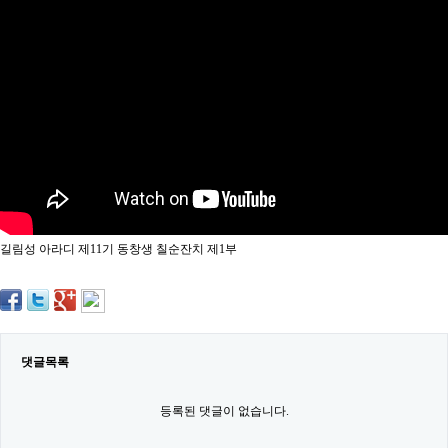
약
국
임
심
중
절
최
신
토
렌
트
사
이
트
길림성 아라디 제11기 동창생 칠순잔치 제1부
순
위
비
아
몰
웹
토
댓글목록
끼
실
시
등록된 댓글이 없습니다.
간
무