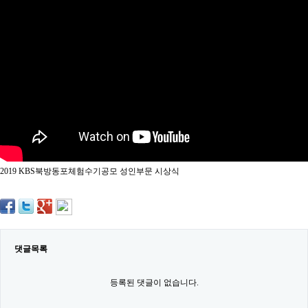
약
국
임
심
중
절
최
신
토
렌
트
사
이
트
2019 KBS북방동포체험수기공모 성인부문 시상식
순
위
비
아
몰
웹
토
댓글목록
끼
실
시
등록된 댓글이 없습니다.
간
무