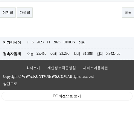
료
채
팅
이전글
다음글
목록
24
시
간
대
출
밍
1
6
2023
11
2025
UNION
인기검색어
여행
키
넷
25,410
23,296
31,388
5,342,405
접속자집계
오늘
어제
최대
전체
갱
신
통
회사소개
개인정보취급방침
서비스이용약관
영
Copyright ©
WWW.KCNTVNEWS.COM
All rights reserved.
만
남
상단으로
찾
기
PC 버전으로 보기
출
장
안
마
비
아
센
터