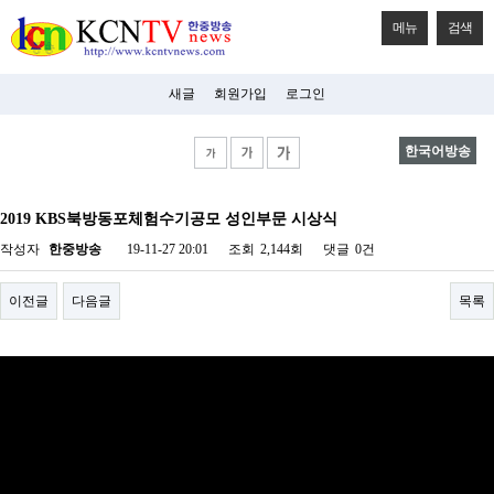
메뉴
검색
새글
회원가입
로그인
한국어방송
비
아
2019 KBS북방동포체험수기공모 성인부문 시상식
탑-
시
작성자
한중방송
19-11-27 20:01
조회
2,144회
댓글
0건
알
리
스
이전글
다음글
목록
구
입
미
프
진
후
기
미
프
진