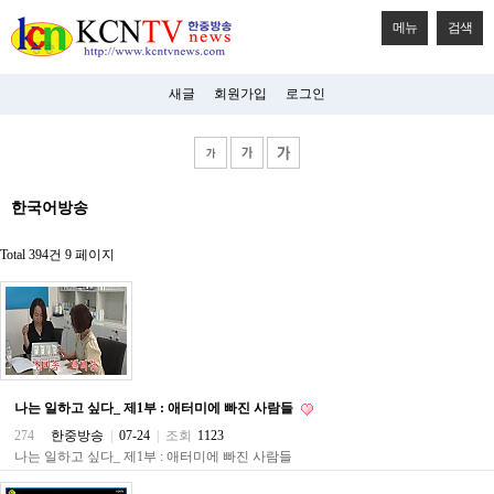
메뉴
검색
새글
회원가입
로그인
비
한국어방송
아
탑-
시
Total 394건
9 페이지
알
리
스
구
입
미
프
진
나는 일하고 싶다_ 제1부 : 애터미에 빠진 사람들
후
기
274
한중방송
|
07-24
|
조회
1123
미
나는 일하고 싶다_ 제1부 : 애터미에 빠진 사람들
프
진