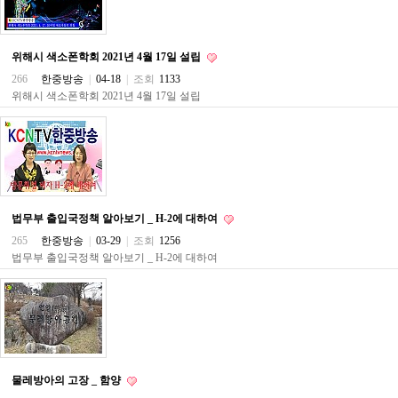
직
도
올
리
위해시 색소폰학회 2021년 4월 17일 설립
는
법
266
한중방송
|
04-18
|
조회
1133
링
위해시 색소폰학회 2021년 4월 17일 설립
크
114
24
시
간
대
출
대
법무부 출입국정책 알아보기 _ H-2에 대하여
출
후
265
한중방송
|
03-29
|
조회
1256
18
법무부 출입국정책 알아보기 _ H-2에 대하여
모
아
비
아
탑-
프
릴
리
물레방아의 고장 _ 함양
지