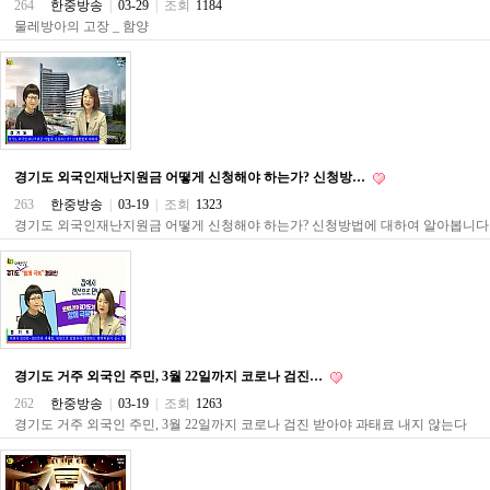
264
한중방송
|
03-29
|
조회
1184
구
물레방아의 고장 _ 함양
입
통
영
비
아
돔
클
럽
경기도 외국인재난지원금 어떻게 신청해야 하는가? 신청방…
DOMCLUB.top
263
한중방송
|
03-19
|
조회
1323
신
경기도 외국인재난지원금 어떻게 신청해야 하는가? 신청방법에 대하여 알아봅니다
규
노
제
휴
사
이
트
북
토
경기도 거주 외국인 주민, 3월 22일까지 코로나 검진…
끼
262
한중방송
|
03-19
|
조회
1263
대
경기도 거주 외국인 주민, 3월 22일까지 코로나 검진 받아야 과태료 내지 않는다
출
DB
출
장