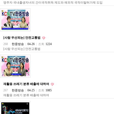
영주자 국내출생자녀의 간이국적취득 제도와 예외적 국적이탈허가제 도입
주
소
야
돔
클
럽
DOMCLUB
코
[사람 우선되는] 안전교통법
리
아
268
한중방송
|
04-26
|
조회
1224
건
[사람 우선되는] 안전교통법
강
코
리
아
e
뉴
스
비
재활용 쓰레기 분류 배출에 대하여
아
365
267
한중방송
|
04-25
|
조회
1085
비
재활용 쓰레기 분류 배출에 대하여
아
센
터
강