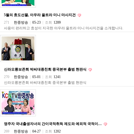
료
채
팅
5월의 효도선물, 아우라 울트라 미니 마사지건
24
시
271
한중방송
|
05-23
|
조회
1209
간
사용이 편리하고 효성이 지극한 아우라 울트라 미니 마사지건을 소개합니다.
대
출
밍
키
넷
갱
신
통
신라오릉보존회 박씨대종친회 중국본부 출범 현판식
영
270
한중방송
|
05-01
|
조회
1241
만
남
신라오릉본존회 바씨대종친회 중국본부 출범 현판식
찾
기
출
장
안
마
비
아
영주자 국내출생자녀의 간이국적취득 제도와 예외적 국적이…
센
269
한중방송
|
04-27
|
조회
1202
터