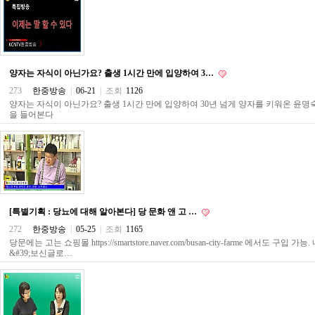
약
국
임
심
중
절
양자는 자식이 아닌가요? 출생 1시간 만에 입양하여 3…
최
273
한중방송
|
06-21
|
조회
1126
신
토
양자는 자식이 아닌가요? 출생 1시간 만에 입양하여 30년 넘게 양자를 키워온 윤명
을 들어본다
렌
트
사
이
트
순
위
비
아
[특별기획 : 당뇨에 대해 알아본다] 당 문화 앤 고 …
몰
272
한중방송
|
05-25
|
조회
1165
웹
당문에는 고는 쇼핑몰 https://smartstore.naver.com/busan-city-farme 에서도 구
토
&#39;보신글로…
끼
실
시
간
무