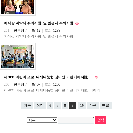
파
란
출
장
예식장 계약시 주의사항, 및 변경시 주의사항
마
사
261
한중방송
|
03-12
|
조회
1288
지
예식장 계약시 주의사항, 및 변경시 주의사항
우
즐
성
무
료
만
남
어
제20회 어린이 프로_다재다능한 정이연 어린이에 대한 …
플
미
260
한중방송
|
03-07
|
조회
1290
프
제20회 어린이 프로_다재다능한 정이연 어린이에 대한 이야기
진
약
국
처음
이전
6
7
8
9
10
다음
맨끝
하
혈
유
머