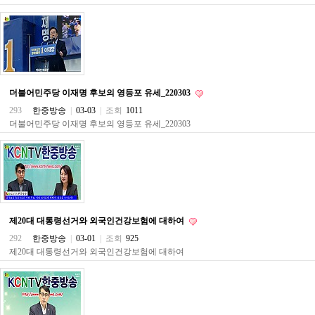
구
입
통
영
비
아
돔
더불어민주당 이재명 후보의 영등포 유세_220303
클
293
한중방송
|
03-03
|
조회
1011
럽
DOMCLUB.top
더불어민주당 이재명 후보의 영등포 유세_220303
신
규
노
제
휴
사
이
트
제20대 대통령선거와 외국인건강보험에 대하여
북
292
한중방송
|
03-01
|
조회
925
토
제20대 대통령선거와 외국인건강보험에 대하여
끼
대
출
DB
출
장