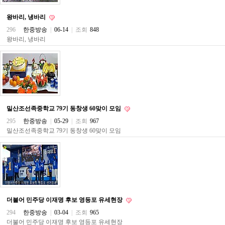
직
도
왕바리, 냉바리
올
리
296
한중방송
|
06-14
|
조회
848
는
왕바리, 냉바리
법
링
크
114
24
시
간
대
밀산조선족중학교 79기 동창생 60맞이 모임
출
대
295
한중방송
|
05-29
|
조회
967
출
밀산조선족중학교 79기 동창생 60맞이 모임
후
18
모
아
비
아
탑-
프
더불어 민주당 이재명 후보 영등포 유세현장
릴
리
294
한중방송
|
03-04
|
조회
965
지
더불어 민주당 이재명 후보 영등포 유세현장