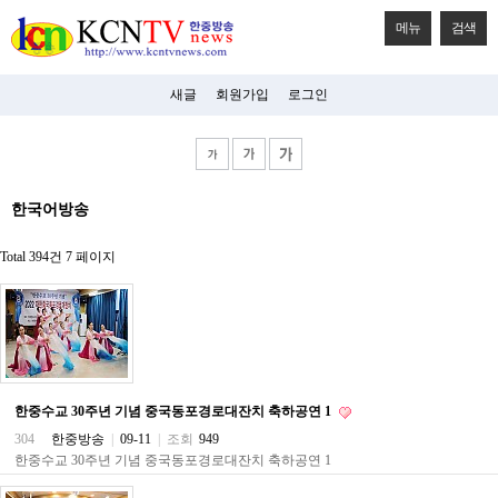
메뉴
검색
새글
회원가입
로그인
비
한국어방송
아
탑-
시
Total 394건
7 페이지
알
리
스
구
입
미
프
진
한중수교 30주년 기념 중국동포경로대잔치 축하공연 1
후
기
304
한중방송
|
09-11
|
조회
949
미
한중수교 30주년 기념 중국동포경로대잔치 축하공연 1
프
진