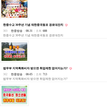
약
국
임
심
중
절
한중수교 30주년 기념 재한중국동포 경로대잔치
최
303
한중방송
|
08-31
|
조회
688
신
토
한중수교 30주년 기념 재한중국동포 경로대잔치
렌
트
사
이
트
순
위
비
법무부 지역특화비자 받으면 취업제한 없어지는가?
아
302
한중방송
|
08-05
|
조회
713
몰
법무부 지역특화비자 받으면 취업제한 없어지는가?
웹
토
끼
실
시
간
무