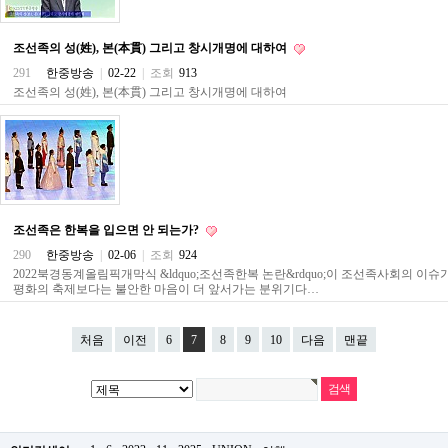
파
란
출
조선족의 성(姓), 본(本貫) 그리고 창시개명에 대하여
장
291
한중방송
|
02-22
|
조회
913
마
조선족의 성(姓), 본(本貫) 그리고 창시개명에 대하여
사
지
우
즐
성
무
료
만
조선족은 한복을 입으면 안 되는가?
남
어
290
한중방송
|
02-06
|
조회
924
플
2022북경동계올림픽개막식 &ldquo;조선족한복 논란&rdquo;이 조선족사회의 이
미
평화의 축제보다는 불안한 마음이 더 앞서가는 분위기다…
프
진
약
처음
이전
6
7
8
9
10
다음
맨끝
국
하
혈
유
머