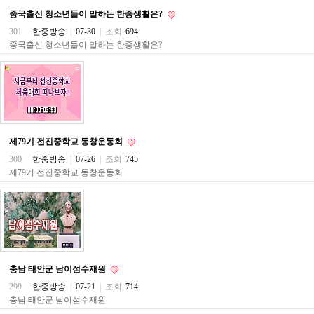
료
중국출신 청소년들이 말하는 한중생활은?
채
팅
301
한중방송
|
07-30
|
조회
694
24
중국출신 청소년들이 말하는 한중생활은?
시
간
대
출
밍
키
넷
갱
제79기 전진중학교 동창운동회
신
통
300
한중방송
|
07-26
|
조회
745
영
제79기 전진중학교 동창운동회
만
남
찾
기
출
장
안
마
충남 태안군 남이섬수재원
비
299
한중방송
|
07-21
|
조회
714
아
충남 태안군 남이섬수재원
센
터