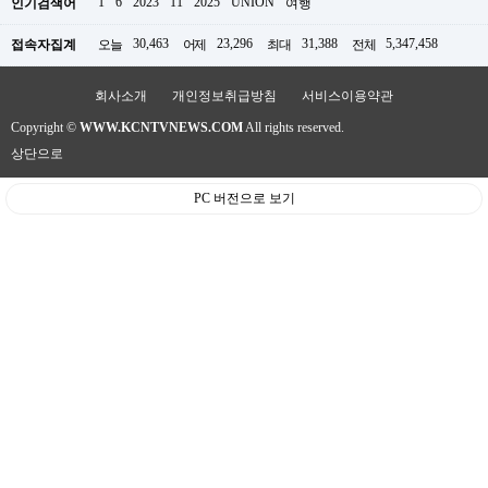
1
6
2023
11
2025
UNION
인기검색어
여행
판
30,463
23,296
31,388
5,347,458
접속자집계
오늘
어제
최대
전체
회사소개
개인정보취급방침
서비스이용약관
Copyright ©
WWW.KCNTVNEWS.COM
All rights reserved.
상단으로
PC 버전으로 보기