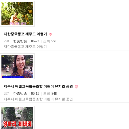
주
소
야
돔
클
럽
DOMCLUB
재한중국동포 제주도 여행기
코
298
한중방송
|
06-23
|
조회
951
리
재한중국동포 제주도 여행기
아
건
강
코
리
아
e
뉴
스
제주시 애월교육협동조합 어린이 뮤지컬 공연
비
297
한중방송
|
06-15
|
조회
848
아
제주시 애월교육협동조합 어린이 뮤지컬 공연
365
비
아
센
터
강