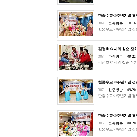
센
터
주
한중수교30주년기념 경로
소
309
한중방송
|
10-16
야
한중수교30주년기념 경로
돔
클
럽
DOMCLUB
김정호 여사의 칠순 잔
코
리
308
한중방송
|
09-22
아
김정호 여사의 칠순 잔
건
강
코
리
한중수교30주년기념 경
아
307
한중방송
|
09-20
e
한중수교30주년기념 경
뉴
스
비
아
한중수교30주년기념 경
365
비
306
한중방송
|
09-20
아
한중수교30주년기념 경
센