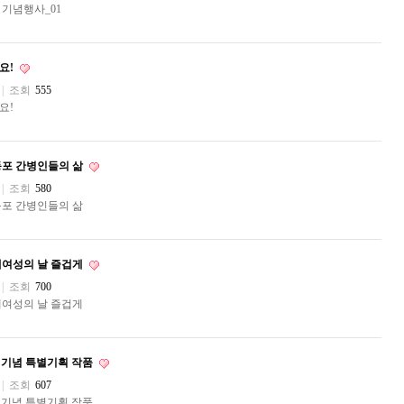
 기념행사_01
요!
|
조회
555
요!
포 간병인들의 삶
|
조회
580
포 간병인들의 삶
계여성의 날 즐겁게
|
조회
700
계여성의 날 즐겁게
주년기념 특별기획 작품
|
조회
607
주년기념 특별기획 작품