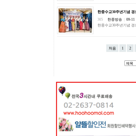
터
강
직
한중수교30주년기념 경
도
305
한중방송
|
09-11
올
한중수교30주년기념 경
리
는
법
링
크
처음
1
2
114
24
시
간
대
출
대
출
후
18
모
아
비
아
탑-
프
릴