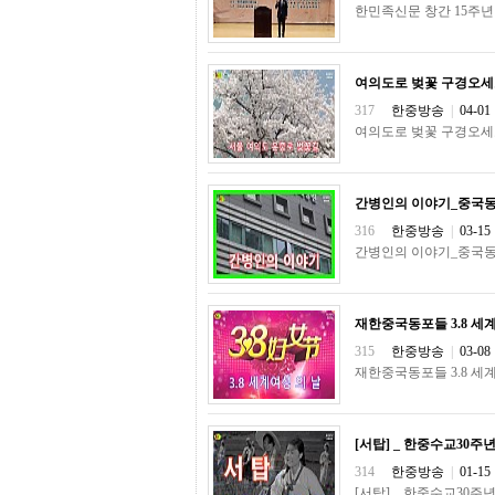
한민족신문 창간 15주년
프
진
약
국
여의도로 벚꽃 구경오세
임
심
317
한중방송
|
04-01
중
여의도로 벚꽃 구경오세
절
최
신
토
간병인의 이야기_중국동
렌
316
한중방송
|
03-15
트
간병인의 이야기_중국동
사
이
트
순
재한중국동포들 3.8 세
위
비
315
한중방송
|
03-08
아
재한중국동포들 3.8 세
몰
웹
토
끼
[서탑] _ 한중수교30
실
314
한중방송
|
01-15
시
[서탑] _ 한중수교30