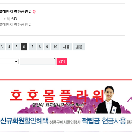
로대잔치 축하공연 2
|
조회
643
로대잔치 축하공연 2
3
4
5
6
7
8
9
10
다음
맨끝