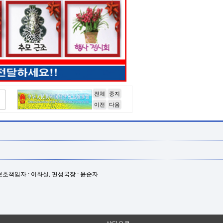
전체
중지
이전
다음
년보호책임자 : 이화실, 편성국장 : 윤순자