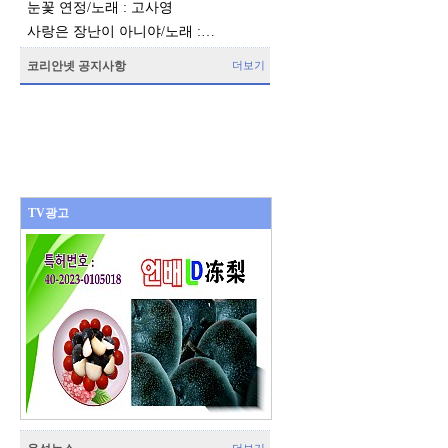
눈꽃 연정/노래 : 고사영
사랑은 장난이 아니야/노래 :…
코리안넷 공지사항
더보기
TV광고