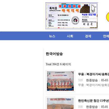
뉴스
사회
경제
연예
비
한국어방송
아
탑-
시
Total 394건
6 페이지
알
리
무용 : 북경아가씨/송
스
구
319
한중방송
|
05-03
입
무용 : 북경아가씨/송화
미
프
진
후
한민족신문 창간 15주년
기
318
한중방송
|
05-01
미