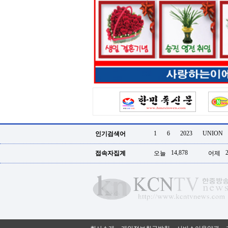
리
지
구
입
통
영
비
아
돔
클
럽
DOMCLUB.top
신
규
노
1
6
2023
UNION
인기검색어
제
휴
14,878
접속자집계
오늘
어제
사
이
트
북
토
끼
대
출
DB