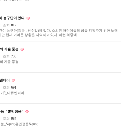
이 농구단이 있다
|
조회
812
 농구단(감독 : 천수길)이 있다. 소외된 어린이들의 꿈을 키워주기 위한 노력
지만 현재 어려운 상황은 지속되고 있다. 이런 와중에…
의 가을 풍경
|
조회
733
의 가을 풍경
큐멘터리
|
조회
691
누구인가?_다큐멘터리
예나눔_"훈민정음"
|
조회
984
_&quot;훈민정음&quot;