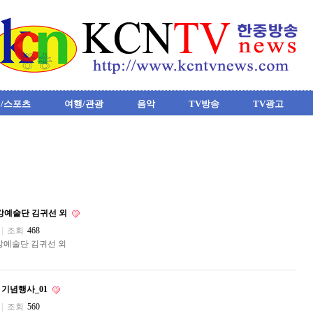
/스포츠
여행/관광
음악
TV방송
TV광고
화강예술단 김귀선 외
|
조회
468
강예술단 김귀선 외
 기념행사_01
|
조회
560