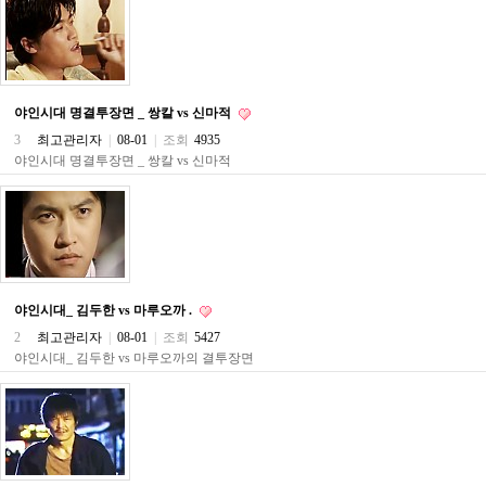
약
국
임
심
중
절
야인시대 명결투장면 _ 쌍칼 vs 신마적
최
3
최고관리자
|
08-01
|
조회
4935
신
토
야인시대 명결투장면 _ 쌍칼 vs 신마적
렌
트
사
이
트
순
위
비
야인시대_ 김두한 vs 마루오까 .
아
2
최고관리자
|
08-01
|
조회
5427
몰
야인시대_ 김두한 vs 마루오까의 결투장면
웹
토
끼
실
시
간
무