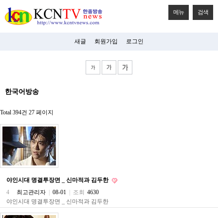
메뉴
검색
새글
회원가입
로그인
비
한국어방송
아
탑-
시
Total 394건
27 페이지
알
리
스
구
입
미
프
진
야인시대 명결투장면 _ 신마적과 김두한
후
기
4
최고관리자
|
08-01
|
조회
4630
미
야인시대 명결투장면 _ 신마적과 김두한
프
진