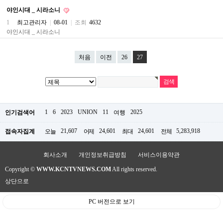
료
야인시대 _ 시라소니
채
팅
1
최고관리자
|
08-01
|
조회
4632
24
야인시대 _ 시라소니
시
간
대
처음
이전
26
27
출
밍
키
넷
갱
신
통
1
6
2023
UNION
11
2025
인기검색어
여행
영
만
21,607
24,601
24,601
5,283,918
접속자집계
오늘
어제
최대
전체
남
찾
기
회사소개
개인정보취급방침
서비스이용약관
출
Copyright ©
WWW.KCNTVNEWS.COM
All rights reserved.
장
안
상단으로
마
비
PC 버전으로 보기
아
센
터