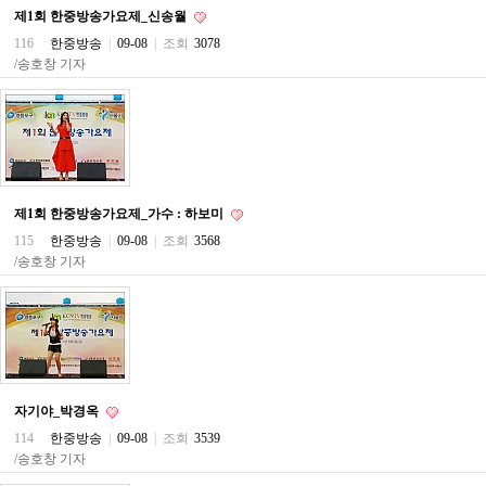
직
제1회 한중방송가요제_신송월
도
올
116
한중방송
|
09-08
|
조회
3078
리
/송호창 기자
는
법
링
크
114
24
시
간
제1회 한중방송가요제_가수 : 하보미
대
출
115
한중방송
|
09-08
|
조회
3568
대
/송호창 기자
출
후
18
모
아
비
아
탑-
자기야_박경옥
프
114
한중방송
|
09-08
|
조회
3539
릴
리
/송호창 기자
지