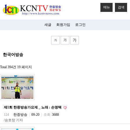
메뉴
검색
새글
회원가입
로그인
비
한국어방송
아
탑-
시
Total 394건
19 페이지
알
리
스
구
입
미
프
진
제1회 한중방송가요제 _ 노래 : 손명택
후
기
124
한중방송
|
09-20
|
조회
3688
미
/송호창 기자
프
진