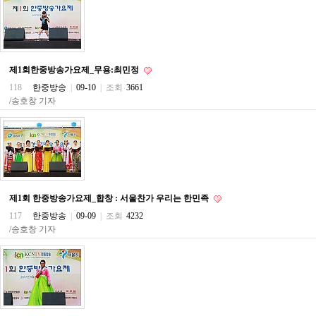
주
소
야
돔
클
제1회한중방송가요제_무용:최민정
럽
DOMCLUB
118
한중방송
|
09-10
|
조회
3661
코
/송호창 기자
리
아
건
강
코
리
아
e
제1회 한중방송가요제_합창 : 서울찬가 우리는 한민족
뉴
스
117
한중방송
|
09-09
|
조회
4232
비
/송호창 기자
아
365
비
아
센
터
강