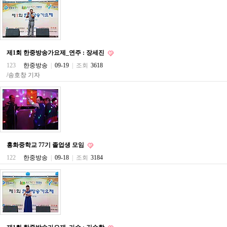
약
국
임
심
중
절
제1회 한중방송가요제_연주 : 장세진
최
123
한중방송
|
09-19
|
조회
3618
신
토
/송호창 기자
렌
트
사
이
트
순
위
비
홍화중학교 77기 졸업생 모임
아
122
한중방송
|
09-18
|
조회
3184
몰
웹
토
끼
실
시
간
무