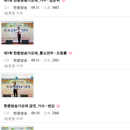
제1회 한중방송가요제_가수 : 김순학
료
채
121
한중방송
|
09-11
|
조회
3483
팅
/송호창 기자
24
시
간
대
출
밍
키
넷
제1회 한중방송가요제_퉁소연주 : 오청룡
갱
신
120
한중방송
|
09-11
|
조회
3391
통
/송호창 기자
영
만
남
찾
기
출
장
안
한중방송가요제 공연_가수 : 변강
마
119
한중방송
|
09-10
|
조회
3366
비
/송호창 기자
아
센
터