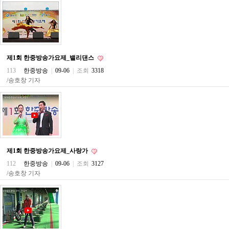
구
입
통
영
비
아
제1회 한중방송가요제_밸리댄스
돔
113
한중방송
|
09-06
|
조회
3318
클
/송호창 기자
럽
DOMCLUB.top
신
규
노
제
휴
사
이
제1회 한중방송가요제_사랑가
트
112
한중방송
|
09-06
|
조회
3127
북
/송호창 기자
토
끼
대
출
DB
출
장