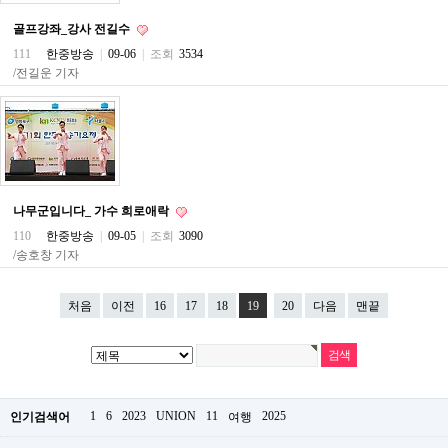
파
골프강좌_강사 전길수
란
출
111
한중방송
|
09-06
|
조회
3534
장
/전길운 기자
마
사
지
우
즐
성
무
료
나무군입니다_ 가수 희로애락
만
남
110
한중방송
|
09-05
|
조회
3090
어
/송호창 기자
플
미
프
처음
이전
16
17
18
19
20
다음
맨끝
진
약
국
하
혈
1
6
2023
UNION
11
2025
인기검색어
여행
유
머